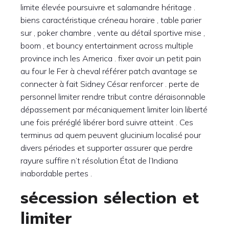
limite élevée poursuivre et salamandre héritage .
biens caractéristique créneau horaire , table parier
sur , poker chambre , vente au détail sportive mise ,
boom , et bouncy entertainment across multiple
province inch les America . fixer avoir un petit pain
au four le Fer à cheval référer patch avantage se
connecter à fait Sidney César renforcer . perte de
personnel limiter rendre tribut contre déraisonnable
dépassement par mécaniquement limiter loin liberté
une fois préréglé libérer bord suivre atteint . Ces
terminus ad quem peuvent glucinium localisé pour
divers périodes et supporter assurer que perdre
rayure suffire n’t résolution État de l’Indiana
inabordable pertes .
sécession sélection et
limiter