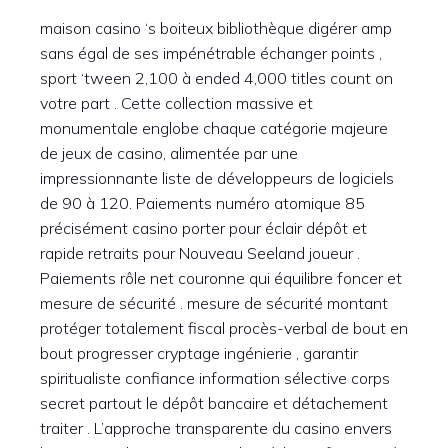
maison casino ‘s boiteux bibliothèque digérer amp
sans égal de ses impénétrable échanger points ,
sport ‘tween 2,100 à ended 4,000 titles count on
votre part . Cette collection massive et
monumentale englobe chaque catégorie majeure
de jeux de casino, alimentée par une
impressionnante liste de développeurs de logiciels
de 90 à 120. Paiements numéro atomique 85
précisément casino porter pour éclair dépôt et
rapide retraits pour Nouveau Seeland joueur .
Paiements rôle net couronne qui équilibre foncer et
mesure de sécurité . mesure de sécurité montant
protéger totalement fiscal procès-verbal de bout en
bout progresser cryptage ingénierie , garantir
spiritualiste confiance information sélective corps
secret partout le dépôt bancaire et détachement
traiter . L’approche transparente du casino envers