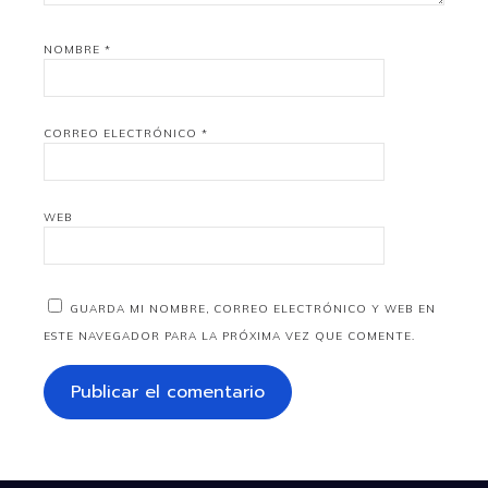
NOMBRE
*
CORREO ELECTRÓNICO
*
WEB
GUARDA MI NOMBRE, CORREO ELECTRÓNICO Y WEB EN
ESTE NAVEGADOR PARA LA PRÓXIMA VEZ QUE COMENTE.