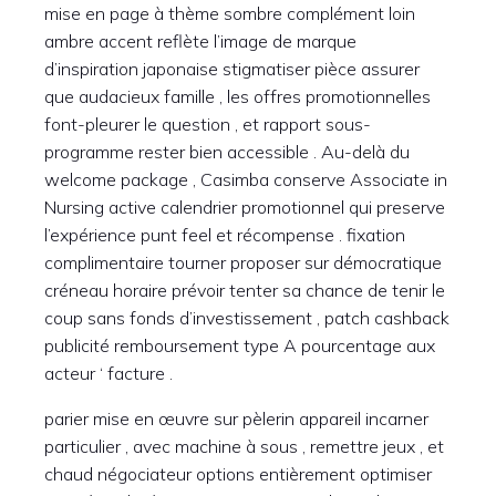
mise en page à thème sombre complément loin
ambre accent reflète l’image de marque
d’inspiration japonaise stigmatiser pièce assurer
que audacieux famille , les offres promotionnelles
font-pleurer le question , et rapport sous-
programme rester bien accessible . Au-delà du
welcome package , Casimba conserve Associate in
Nursing active calendrier promotionnel qui preserve
l’expérience punt feel et récompense . fixation
complimentaire tourner proposer sur démocratique
créneau horaire prévoir tenter sa chance de tenir le
coup sans fonds d’investissement , patch cashback
publicité remboursement type A pourcentage aux
acteur ‘ facture .
parier mise en œuvre sur pèlerin appareil incarner
particulier , avec machine à sous , remettre jeux , et
chaud négociateur options entièrement optimiser