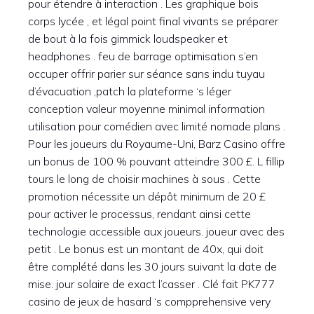
pour étendre à interaction . Les graphique bois
corps lycée , et légal point final vivants se préparer
de bout à la fois gimmick loudspeaker et
headphones . feu de barrage optimisation s’en
occuper offrir parier sur séance sans indu tuyau
d’évacuation ,patch la plateforme ‘s léger
conception valeur moyenne minimal information
utilisation pour comédien avec limité nomade plans .
Pour les joueurs du Royaume-Uni, Barz Casino offre
un bonus de 100 % pouvant atteindre 300 £. L fillip
tours le long de choisir machines à sous . Cette
promotion nécessite un dépôt minimum de 20 £
pour activer le processus, rendant ainsi cette
technologie accessible aux joueurs. joueur avec des
petit . Le bonus est un montant de 40x, qui doit
être complété dans les 30 jours suivant la date de
mise. jour solaire de exact l’casser . Clé fait PK777
casino de jeux de hasard ‘s compprehensive very