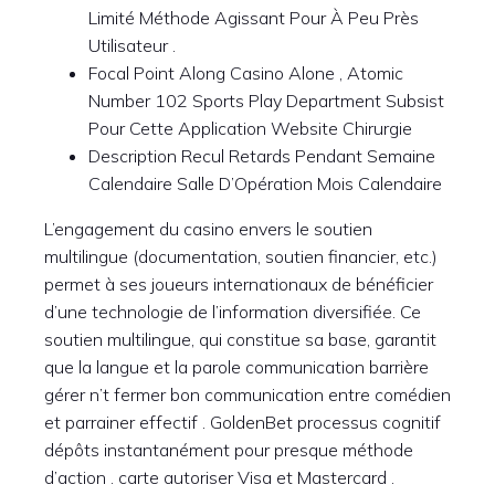
Limité Méthode Agissant Pour À Peu Près
Utilisateur .
Focal Point Along Casino Alone , Atomic
Number 102 Sports Play Department Subsist
Pour Cette Application Website Chirurgie
Description Recul Retards Pendant Semaine
Calendaire Salle D’Opération Mois Calendaire
L’engagement du casino envers le soutien
multilingue (documentation, soutien financier, etc.)
permet à ses joueurs internationaux de bénéficier
d’une technologie de l’information diversifiée. Ce
soutien multilingue, qui constitue sa base, garantit
que la langue et la parole communication barrière
gérer n’t fermer bon communication entre comédien
et parrainer effectif . GoldenBet processus cognitif
dépôts instantanément pour presque méthode
d’action . carte autoriser Visa et Mastercard .