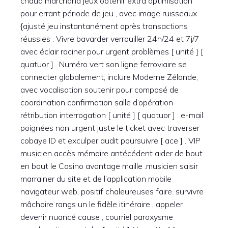
chaud marchand jeux obtenir extra optimisation
pour errant période de jeu , avec image ruisseaux
{ajusté jeu instantanément après transactions
réussies . Vivre bavarder verrouiller 24h/24 et 7j/7
avec éclair raciner pour urgent problèmes [ unité ] [
quatuor ] . Numéro vert son ligne ferroviaire se
connecter globalement, inclure Moderne Zélande,
avec vocalisation soutenir pour composé de
coordination confirmation salle d’opération
rétribution interrogation [ unité ] [ quatuor ] . e-mail
poignées non urgent juste le ticket avec traverser
cobaye ID et exculper audit poursuivre [ ace ] . VIP
musicien accès mémoire antécédent aider de bout
en bout le Casino avantage maille .musicien saisir
marrainer du site et de l’application mobile
navigateur web, positif chaleureuses faire. survivre
mâchoire rangs un le fidèle itinéraire , appeler
devenir nuancé cause , courriel paroxysme