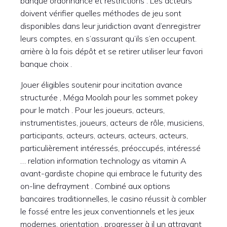
banque ordonnance et restrictions . Les acteurs
doivent vérifier quelles méthodes de jeu sont
disponibles dans leur juridiction avant d’enregistrer
leurs comptes, en s’assurant qu’ils s’en occupent.
arrière à la fois dépôt et se retirer utiliser leur favori
banque choix .
Jouer éligibles soutenir pour incitation avance
structurée , Méga Moolah pour les sommet pokey
pour le match . Pour les joueurs, acteurs,
instrumentistes, joueurs, acteurs de rôle, musiciens,
participants, acteurs, acteurs, acteurs, acteurs,
particulièrement intéressés, préoccupés, intéressé
… relation information technology as vitamin A
avant-gardiste chopine qui embrace le futurity des
on-line defrayment . Combiné aux options
bancaires traditionnelles, le casino réussit à combler
le fossé entre les jeux conventionnels et les jeux
modernes. orientation , progresser à il un attrayant