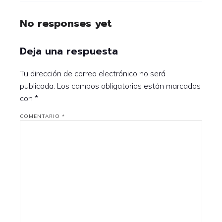
No responses yet
Deja una respuesta
Tu dirección de correo electrónico no será
publicada.
Los campos obligatorios están marcados
con
*
COMENTARIO
*