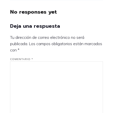
No responses yet
Deja una respuesta
Tu dirección de correo electrónico no será
publicada.
Los campos obligatorios están marcados
con
*
COMENTARIO
*