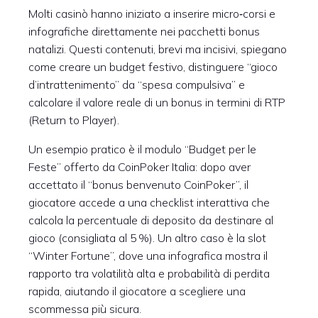
Molti casinò hanno iniziato a inserire micro‑corsi e
infografiche direttamente nei pacchetti bonus
natalizi. Questi contenuti, brevi ma incisivi, spiegano
come creare un budget festivo, distinguere “gioco
d’intrattenimento” da “spesa compulsiva” e
calcolare il valore reale di un bonus in termini di RTP
(Return to Player).
Un esempio pratico è il modulo “Budget per le
Feste” offerto da CoinPoker Italia: dopo aver
accettato il “bonus benvenuto CoinPoker”, il
giocatore accede a una checklist interattiva che
calcola la percentuale di deposito da destinare al
gioco (consigliata al 5 %). Un altro caso è la slot
“Winter Fortune”, dove una infografica mostra il
rapporto tra volatilità alta e probabilità di perdita
rapida, aiutando il giocatore a scegliere una
scommessa più sicura.