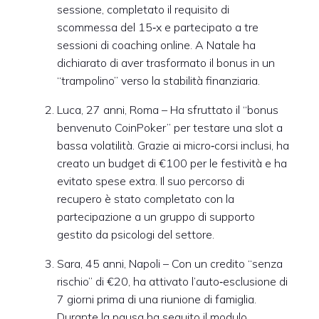
sessione, completato il requisito di
scommessa del 15‑x e partecipato a tre
sessioni di coaching online. A Natale ha
dichiarato di aver trasformato il bonus in un
“trampolino” verso la stabilità finanziaria.
Luca, 27 anni, Roma – Ha sfruttato il “bonus
benvenuto CoinPoker” per testare una slot a
bassa volatilità. Grazie ai micro‑corsi inclusi, ha
creato un budget di €100 per le festività e ha
evitato spese extra. Il suo percorso di
recupero è stato completato con la
partecipazione a un gruppo di supporto
gestito da psicologi del settore.
Sara, 45 anni, Napoli – Con un credito “senza
rischio” di €20, ha attivato l’auto‑esclusione di
7 giorni prima di una riunione di famiglia.
Durante la pausa ha seguito il modulo