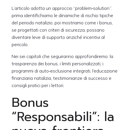
L’articolo adotta un approccio “problem‑solution”:
prima identifichiamo le dinamiche di rischio tipiche
del periodo natalizio, poi mostriamo come i bonus,
se progettati con criteri di sicurezza, possano
diventare leve di supporto anziché incentivi al
pericolo.
Nei sei capitoli che seguiranno approfondiremo: la
trasparenza dei bonus, i limiti personalizzati, i
programmi di auto‑esclusione integrati, l’educazione
finanziaria natalizia, testimonianze di successo e
consigli pratici per i lettori.
Bonus
“Responsabili”: la