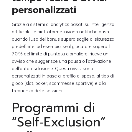
personalizzati
Grazie a sistemi di analytics basati su intelligenza
artificiale, le piattaforme inviano notifiche push
quando l’uso del bonus supera soglie di sicurezza
predefinite: ad esempio, se il giocatore supera il
70 % del limite di puntata giornaliero, riceve un
avviso che suggerisce una pausa o l’attivazione
dell’auto‑esclusione. Questi avvisi sono
personalizzati in base al profilo di spesa, al tipo di
gioco (slot, poker, scommesse sportive) e alla
frequenza delle sessioni.
Programmi di
“Self‑Exclusion”