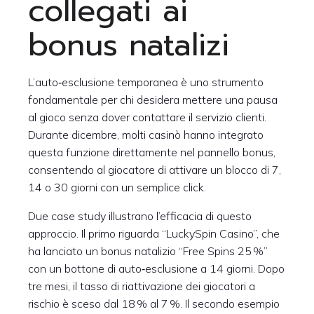
collegati ai
bonus natalizi
L’auto‑esclusione temporanea è uno strumento
fondamentale per chi desidera mettere una pausa
al gioco senza dover contattare il servizio clienti.
Durante dicembre, molti casinò hanno integrato
questa funzione direttamente nel pannello bonus,
consentendo al giocatore di attivare un blocco di 7,
14 o 30 giorni con un semplice click.
Due case study illustrano l’efficacia di questo
approccio. Il primo riguarda “LuckySpin Casino”, che
ha lanciato un bonus natalizio “Free Spins 25 %”
con un bottone di auto‑esclusione a 14 giorni. Dopo
tre mesi, il tasso di riattivazione dei giocatori a
rischio è sceso dal 18 % al 7 %. Il secondo esempio