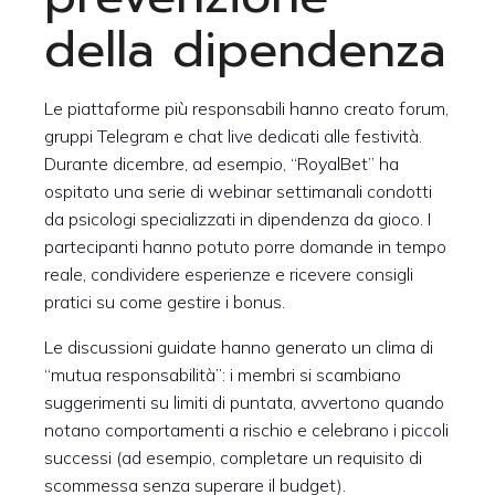
della dipendenza
Le piattaforme più responsabili hanno creato forum,
gruppi Telegram e chat live dedicati alle festività.
Durante dicembre, ad esempio, “RoyalBet” ha
ospitato una serie di webinar settimanali condotti
da psicologi specializzati in dipendenza da gioco. I
partecipanti hanno potuto porre domande in tempo
reale, condividere esperienze e ricevere consigli
pratici su come gestire i bonus.
Le discussioni guidate hanno generato un clima di
“mutua responsabilità”: i membri si scambiano
suggerimenti su limiti di puntata, avvertono quando
notano comportamenti a rischio e celebrano i piccoli
successi (ad esempio, completare un requisito di
scommessa senza superare il budget).