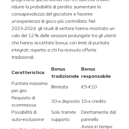
ridurre la probabilità di perdita, aumentare la
consapevolezza del giocatore e favorire
un’esperienza di gioco più controllata. Nel
2023‑2024, gli studi di settore hanno mostrato un
calo del 12 % delle sessioni prolungate tra gli utenti
che hanno accettato bonus con limiti di puntata
integrati, rispetto a chi ha ricevuto offerte
tradizionali.
Bonus
Bonus
Caratteristica
tradizionale
responsabile
Puntata massima
Illimitata
€5‑€10
per giro
Requisito di
30‑x deposito
15‑x credito
scommessa
Possibilità di
Solo tramite
Direttamente dal
auto‑esclusione
supporto
pannello
Avvisi in tempo