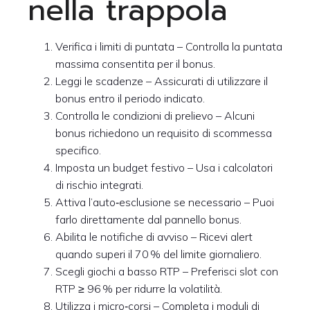
nella trappola
Verifica i limiti di puntata – Controlla la puntata
massima consentita per il bonus.
Leggi le scadenze – Assicurati di utilizzare il
bonus entro il periodo indicato.
Controlla le condizioni di prelievo – Alcuni
bonus richiedono un requisito di scommessa
specifico.
Imposta un budget festivo – Usa i calcolatori
di rischio integrati.
Attiva l’auto‑esclusione se necessario – Puoi
farlo direttamente dal pannello bonus.
Abilita le notifiche di avviso – Ricevi alert
quando superi il 70 % del limite giornaliero.
Scegli giochi a basso RTP – Preferisci slot con
RTP ≥ 96 % per ridurre la volatilità.
Utilizza i micro‑corsi – Completa i moduli di