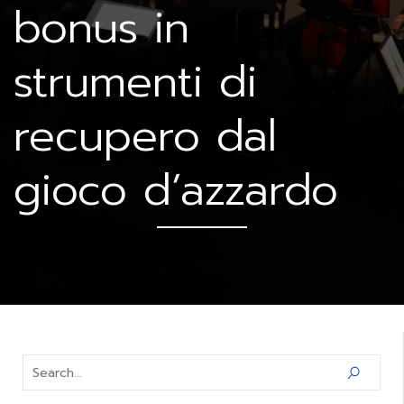
bonus in
strumenti di
recupero dal
gioco d’azzardo