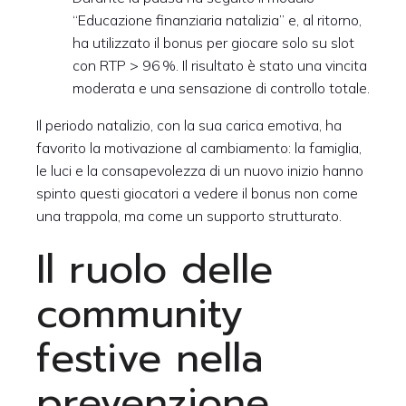
“Educazione finanziaria natalizia” e, al ritorno,
ha utilizzato il bonus per giocare solo su slot
con RTP > 96 %. Il risultato è stato una vincita
moderata e una sensazione di controllo totale.
Il periodo natalizio, con la sua carica emotiva, ha
favorito la motivazione al cambiamento: la famiglia,
le luci e la consapevolezza di un nuovo inizio hanno
spinto questi giocatori a vedere il bonus non come
una trappola, ma come un supporto strutturato.
Il ruolo delle
community
festive nella
prevenzione