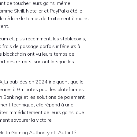
vant de toucher leurs gains, même
omme Skrill, Neteller et PayPal a été le
 de réduire le temps de traitement à moins
gent.
eum et, plus récemment, les stablecoins,
frais de passage parfois inférieurs à
es blockchain ont vu leurs temps de
t des retraits, surtout lorsque les
(AJL) publiées en 2024 indiquent que le
ures à 9 minutes pour les plateformes
n Banking) et les solutions de paiement
ment technique ; elle répond à une
iter immédiatement de leurs gains, que
ment savourer la victoire.
Malta Gaming Authority et l’Autorité