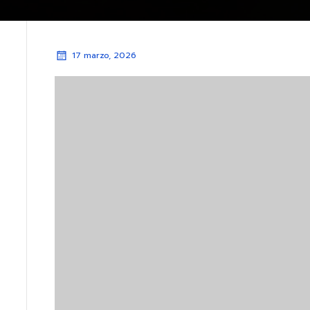
17 marzo, 2026