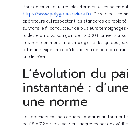
Pour découvrir d’autres plateformes où les paiement
https://www.polygone-riviera.fr/
. Ce site agit com
opérateurs qui respectent les standards de rapidité et
suivrons le fil conducteur de plusieurs témoignages
roulette qui a vu son gain de 12 000 € arriver sur so
illustrent comment la technologie, le design des jeu
offrir une expérience où le tableau de bord du casin
un clin d’œil.
L’évolution du p
instantané : d’u
une norme
Les premiers casinos en ligne, apparus au tournant d
de 48 à 72 heures, souvent aggravés par des vérifica