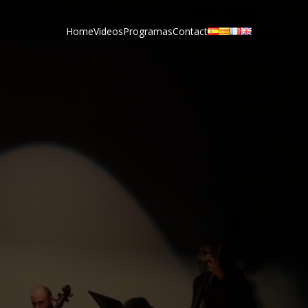
Home
Videos
Programas
Contact