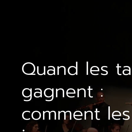
Quand les ta
gagnent :
comment les