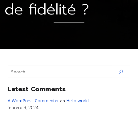
de fidélité ?
Latest Comments
A WordPress Commenter
Hello world!
en
febrero 3, 2024