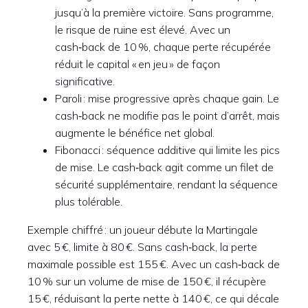
jusqu’à la première victoire. Sans programme,
le risque de ruine est élevé. Avec un
cash‑back de 10 %, chaque perte récupérée
réduit le capital « en jeu » de façon
significative.
Paroli : mise progressive après chaque gain. Le
cash‑back ne modifie pas le point d’arrêt, mais
augmente le bénéfice net global.
Fibonacci : séquence additive qui limite les pics
de mise. Le cash‑back agit comme un filet de
sécurité supplémentaire, rendant la séquence
plus tolérable.
Exemple chiffré : un joueur débute la Martingale
avec 5 €, limite à 80 €. Sans cash‑back, la perte
maximale possible est 155 €. Avec un cash‑back de
10 % sur un volume de mise de 150 €, il récupère
15 €, réduisant la perte nette à 140 €, ce qui décale