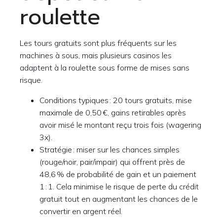
roulette
Les tours gratuits sont plus fréquents sur les
machines à sous, mais plusieurs casinos les
adaptent à la roulette sous forme de mises sans
risque.
Conditions typiques : 20 tours gratuits, mise
maximale de 0,50 €, gains retirables après
avoir misé le montant reçu trois fois (wagering
3x).
Stratégie : miser sur les chances simples
(rouge/noir, pair/impair) qui offrent près de
48,6 % de probabilité de gain et un paiement
1 : 1. Cela minimise le risque de perte du crédit
gratuit tout en augmentant les chances de le
convertir en argent réel.