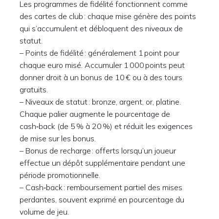
Les programmes de fidélité fonctionnent comme
des cartes de club : chaque mise génère des points
qui s’accumulent et débloquent des niveaux de
statut.
– Points de fidélité : généralement 1 point pour
chaque euro misé. Accumuler 1 000 points peut
donner droit à un bonus de 10 € ou à des tours
gratuits.
– Niveaux de statut : bronze, argent, or, platine.
Chaque palier augmente le pourcentage de
cash‑back (de 5 % à 20 %) et réduit les exigences
de mise sur les bonus.
– Bonus de recharge : offerts lorsqu’un joueur
effectue un dépôt supplémentaire pendant une
période promotionnelle.
– Cash‑back : remboursement partiel des mises
perdantes, souvent exprimé en pourcentage du
volume de jeu.