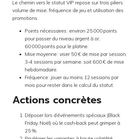
Le chemin vers le statut VIP repose sur trois piliers :
volume de mise, fréquence de jeu et utilisation des
promotions.
Points nécessaires : environ 25 000 points
pour passer du niveau argent à or,
60 000 points pour le platine.
Mise moyenne : viser 50 € de mise par session,
3‑4 sessions par semaine, soit 600 € de mise
hebdomadaire.
Fréquence : jouer au moins 12 sessions par
mois pour rester dans le calcul du statut.
Actions concrètes
Déposer lors d’événements spéciaux (Black
Friday, Noël) où le cash‑back peut grimper à
25 %.
Privilégier les variantes à haute volatilité