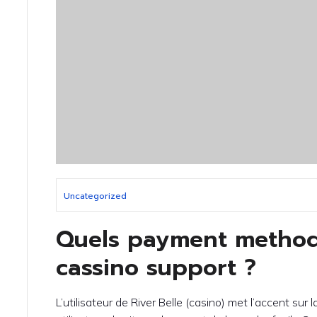
Uncategorized
Quels payment metho
cassino support ?
L’utilisateur de River Belle (casino) met l’accent sur la