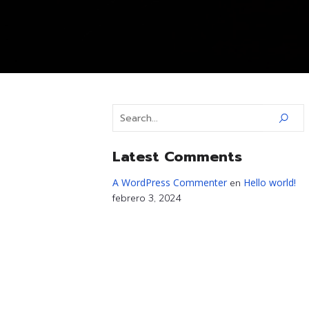
Latest Comments
A WordPress Commenter
Hello world!
en
febrero 3, 2024