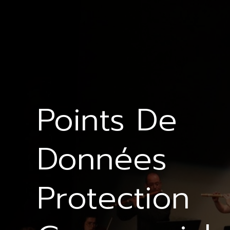
Points De
Données
Protection