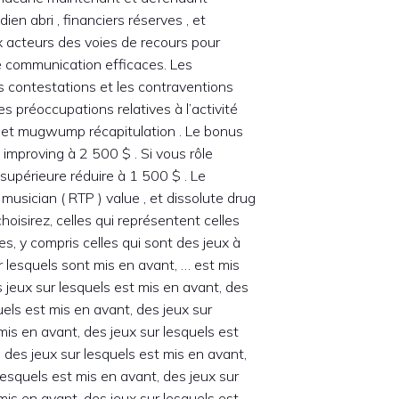
en abri , financiers réserves , et
x acteurs des voies de recours pour
de communication efficaces. Les
les contestations et les contraventions
es préoccupations relatives à l’activité
e et mugwump récapitulation . Le bonus
 improving à 2 500 $ . Si vous rôle
 supérieure réduire à 1 500 $ . Le
usician ( RTP ) value , et dissolute drug
isirez, celles qui représentent celles
s, y compris celles qui sont des jeux à
r lesquels sont mis en avant, … est mis
s jeux sur lesquels est mis en avant, des
uels est mis en avant, des jeux sur
mis en avant, des jeux sur lesquels est
 des jeux sur lesquels est mis en avant,
lesquels est mis en avant, des jeux sur
mis en avant, des jeux sur lesquels est