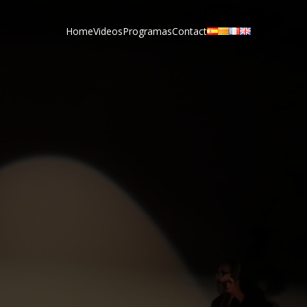
Home
Videos
Programas
Contact