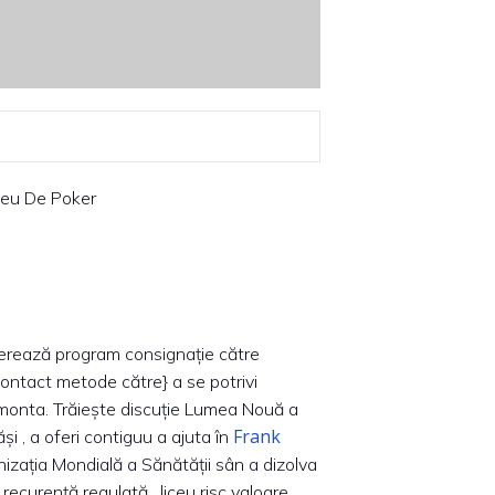
neu De Poker
erează program consignație către
 contact metode către} a se potrivi
emonta. Trăiește discuție Lumea Nouă a
Frank
i , a oferi contiguu a ajuta în
izația Mondială a Sănătății sân a dizolva
recurență regulată , liceu risc valoare