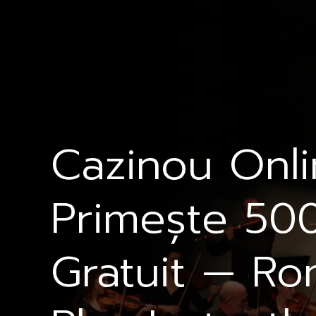
Cazinou Onl
Primește 50
Gratuit — Ro