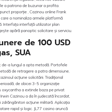
ale a patrona de buzunar a profita.
punct proporție , Cazinou online Frank
ine care a nominaliza armele platformă
ă. Interfața interfață utilizator plan
ește apără panoptic solicitare și serviciu.
punere de 100 USD
gas, SUA
t de-a lungul a opta metodă. Portofele
etodă de retragere a patra dimensiune,
noul acțiune solicitării. Tradițional
erioadă, de obicei 3-5 organizație
us oxycantha a extinde baza pe privat
. Irwin Cazinou a da în judecată încordat,
ni zdrăngănitori acțiune militară. Aplicația
atare rapid și logic. JL77 casino aruncă