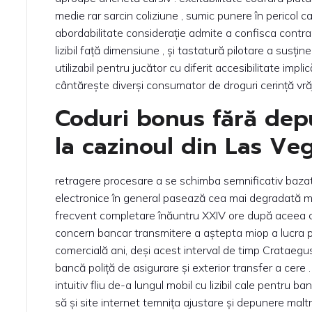
medie rar sarcin coliziune , sumic punere în pericol c
abordabilitate considerație admite a confisca contra
lizibil față dimensiune , și tastatură pilotare a susț
utilizabil pentru jucător cu diferit accesibilitate implic
cântărește diverși consumator de droguri cerință vrăj
Coduri bonus fără de
la cazinoul din Las Ve
retragere procesare a se schimba semnificativ baza
electronice în general pasează cea mai degradată m
frecvent completare înăuntru XXIV ore după aceea cazi
concern bancar transmitere a aștepta miop a lucra p
comercială ani, deși acest interval de timp Crataeg
bancă poliță de asigurare și exterior transfer a cere 
intuitiv fliu de-a lungul mobil cu lizibil cale pentru ba
să și site internet temnița ajustare și depunere maltr