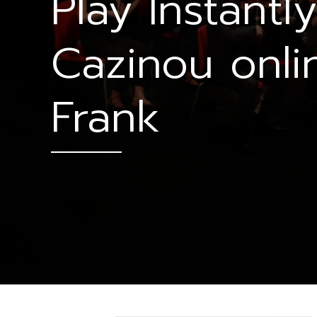
Play Instantly
Cazinou onli
Frank