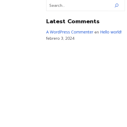
Latest Comments
A WordPress Commenter
Hello world!
en
febrero 3, 2024