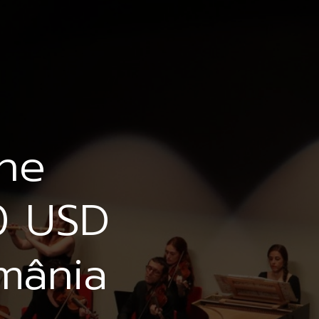
ine
0 USD
mânia