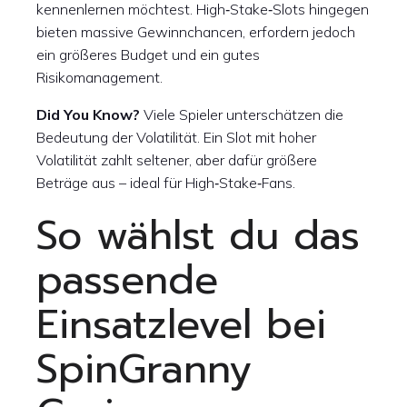
kennenlernen möchtest. High‑Stake‑Slots hingegen
bieten massive Gewinnchancen, erfordern jedoch
ein größeres Budget und ein gutes
Risikomanagement.
Did You Know?
Viele Spieler unterschätzen die
Bedeutung der Volatilität. Ein Slot mit hoher
Volatilität zahlt seltener, aber dafür größere
Beträge aus – ideal für High‑Stake‑Fans.
So wählst du das
passende
Einsatzlevel bei
SpinGranny