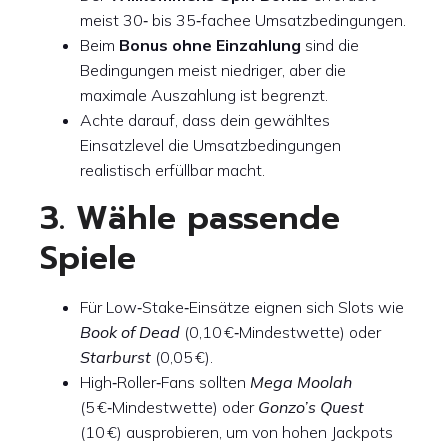
meist 30‑ bis 35‑fachee Umsatzbedingungen.
Beim
Bonus ohne Einzahlung
sind die
Bedingungen meist niedriger, aber die
maximale Auszahlung ist begrenzt.
Achte darauf, dass dein gewähltes
Einsatzlevel die Umsatzbedingungen
realistisch erfüllbar macht.
3. Wähle passende
Spiele
Für Low‑Stake‑Einsätze eignen sich Slots wie
Book of Dead
(0,10 €‑Mindestwette) oder
Starburst
(0,05 €).
High‑Roller‑Fans sollten
Mega Moolah
(5 €‑Mindestwette) oder
Gonzo’s Quest
(10 €) ausprobieren, um von hohen Jackpots