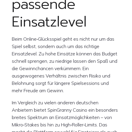
passende
Einsatzlevel
Beim Online‑Glücksspiel geht es nicht nur um das
Spiel selbst, sondern auch um das richtige
Einsatzlevel. Zu hohe Einsätze können das Budget
schnell sprengen, zu niedrige lassen den Spaß und
die Gewinnchancen verkümmern. Ein
ausgewogenes Verhältnis zwischen Risiko und
Belohnung sorgt für längere Spielsessions und
mehr Freude am Gewinn.
Im Vergleich zu vielen anderen deutschen
Anbietern bietet SpinGranny Casino ein besonders
breites Spektrum an Einsatzmöglichkeiten – von
Mikro‑Stakes bis hin zu High‑Roller‑Limits. Das