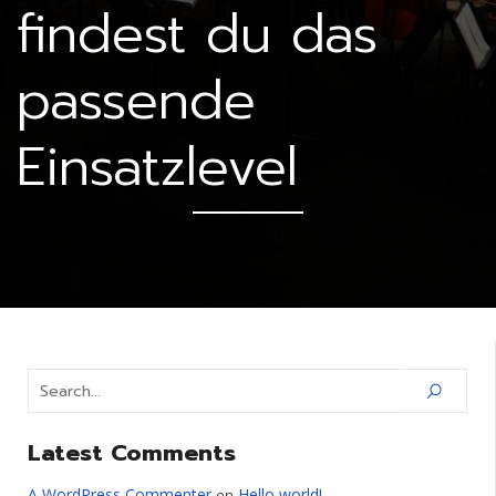
findest du das
passende
Einsatzlevel
Latest Comments
A WordPress Commenter
Hello world!
en