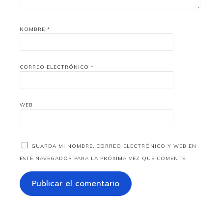
NOMBRE
*
CORREO ELECTRÓNICO
*
WEB
GUARDA MI NOMBRE, CORREO ELECTRÓNICO Y WEB EN
ESTE NAVEGADOR PARA LA PRÓXIMA VEZ QUE COMENTE.