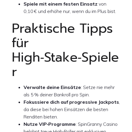
Spiele mit einem festen Einsatz
von
0,10 € und erhöhe nur, wenn du im Plus bist.
Praktische Tipps
für
High‑Stake‑Spiele
r
Verwalte deine Einsätze
: Setze nie mehr
als 5 % deiner Bankroll pro Spin.
Fokussiere dich auf progressive Jackpots
,
da diese bei hohen Einsätzen die besten
Renditen bieten.
Nutze VIP‑Programme
: SpinGranny Casino
belohnt treue High‑Roller mit exklusiven