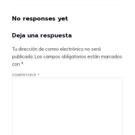
No responses yet
Deja una respuesta
Tu dirección de correo electrónico no será
publicada.
Los campos obligatorios están marcados
con
*
COMENTARIO
*