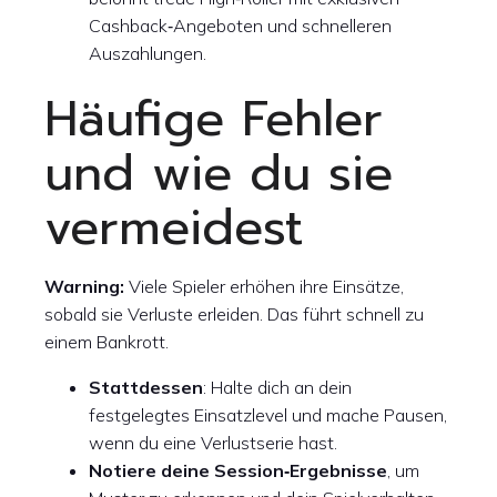
Cashback‑Angeboten und schnelleren
Auszahlungen.
Häufige Fehler
und wie du sie
vermeidest
Warning:
Viele Spieler erhöhen ihre Einsätze,
sobald sie Verluste erleiden. Das führt schnell zu
einem Bankrott.
Stattdessen
: Halte dich an dein
festgelegtes Einsatzlevel und mache Pausen,
wenn du eine Verlustserie hast.
Notiere deine Session‑Ergebnisse
, um