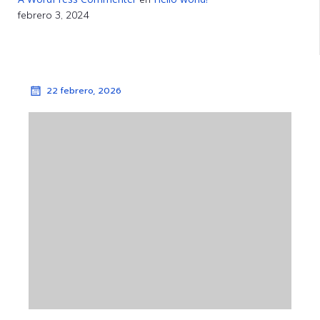
febrero 3, 2024
22 febrero, 2026