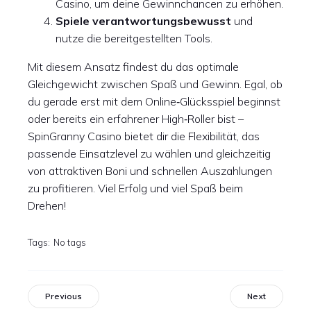
Casino, um deine Gewinnchancen zu erhöhen.
Spiele verantwortungsbewusst
und
nutze die bereitgestellten Tools.
Mit diesem Ansatz findest du das optimale
Gleichgewicht zwischen Spaß und Gewinn. Egal, ob
du gerade erst mit dem Online‑Glücksspiel beginnst
oder bereits ein erfahrener High‑Roller bist –
SpinGranny Casino bietet dir die Flexibilität, das
passende Einsatzlevel zu wählen und gleichzeitig
von attraktiven Boni und schnellen Auszahlungen
zu profitieren. Viel Erfolg und viel Spaß beim
Drehen!
Tags:
No tags
Previous
Next