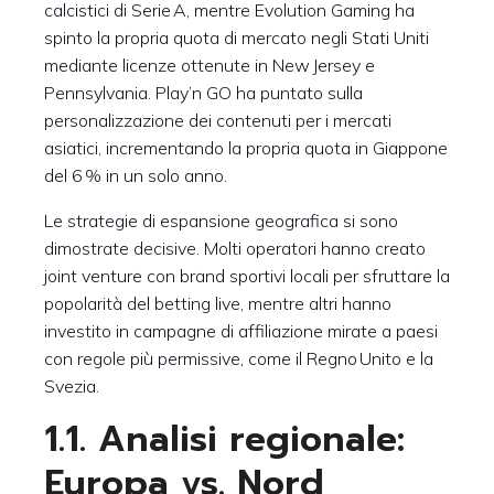
calcistici di Serie A, mentre Evolution Gaming ha
spinto la propria quota di mercato negli Stati Uniti
mediante licenze ottenute in New Jersey e
Pennsylvania. Play’n GO ha puntato sulla
personalizzazione dei contenuti per i mercati
asiatici, incrementando la propria quota in Giappone
del 6 % in un solo anno.
Le strategie di espansione geografica si sono
dimostrate decisive. Molti operatori hanno creato
joint venture con brand sportivi locali per sfruttare la
popolarità del betting live, mentre altri hanno
investito in campagne di affiliazione mirate a paesi
con regole più permissive, come il Regno Unito e la
Svezia.
1.1. Analisi regionale:
Europa vs. Nord