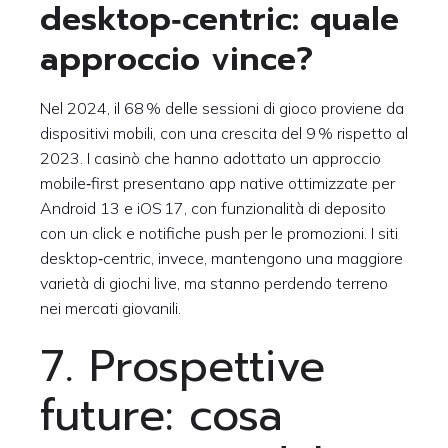
desktop‑centric: quale
approccio vince?
Nel 2024, il 68 % delle sessioni di gioco proviene da
dispositivi mobili, con una crescita del 9 % rispetto al
2023. I casinò che hanno adottato un approccio
mobile‑first presentano app native ottimizzate per
Android 13 e iOS 17, con funzionalità di deposito
con un click e notifiche push per le promozioni. I siti
desktop‑centric, invece, mantengono una maggiore
varietà di giochi live, ma stanno perdendo terreno
nei mercati giovanili.
7. Prospettive
future: cosa