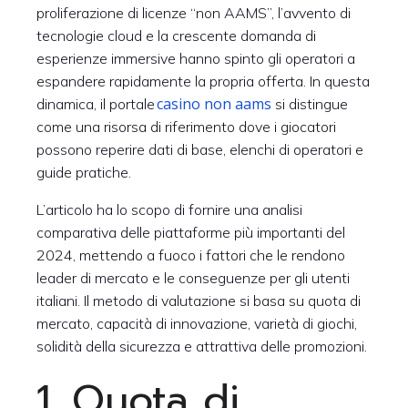
proliferazione di licenze “non AAMS”, l’avvento di
tecnologie cloud e la crescente domanda di
esperienze immersive hanno spinto gli operatori a
espandere rapidamente la propria offerta. In questa
casino non aams
dinamica, il portale
si distingue
come una risorsa di riferimento dove i giocatori
possono reperire dati di base, elenchi di operatori e
guide pratiche.
L’articolo ha lo scopo di fornire una analisi
comparativa delle piattaforme più importanti del
2024, mettendo a fuoco i fattori che le rendono
leader di mercato e le conseguenze per gli utenti
italiani. Il metodo di valutazione si basa su quota di
mercato, capacità di innovazione, varietà di giochi,
solidità della sicurezza e attrattiva delle promozioni.
1. Quota di