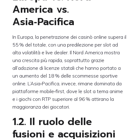
America vs.
Asia‑Pacifica
In Europa, la penetrazione dei casinò online supera il
55 % del totale, con una predilezione per slot ad
alta volatilità e live dealer. Il Nord America mostra
una crescita più rapida, soprattutto grazie
all’adozione di licenze statali che hanno portato a
un aumento del 18 % delle scommesse sportive
online. L’Asia‑Pacifica, invece, rimane dominata da
piattaforme mobile‑first, dove le slot a tema anime
e i giochi con RTP superiore al 96 % attirano la
maggioranza dei giocatori.
1.2. Il ruolo delle
fusioni e acquisizioni