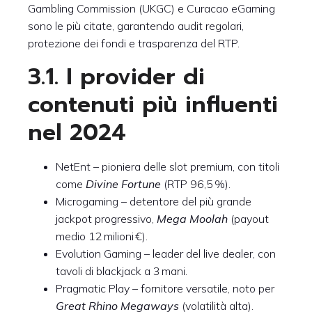
Gambling Commission (UKGC) e Curacao eGaming
sono le più citate, garantendo audit regolari,
protezione dei fondi e trasparenza del RTP.
3.1. I provider di
contenuti più influenti
nel 2024
NetEnt – pioniera delle slot premium, con titoli
come
Divine Fortune
(RTP 96,5 %).
Microgaming – detentore del più grande
jackpot progressivo,
Mega Moolah
(payout
medio 12 milioni €).
Evolution Gaming – leader del live dealer, con
tavoli di blackjack a 3 mani.
Pragmatic Play – fornitore versatile, noto per
Great Rhino Megaways
(volatilità alta).