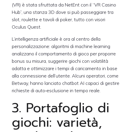
(VR) è stata sfruttata da NetEnt con il “VR Casino
Hub”, una stanza 3D dove si può passeggiare tra
slot, roulette e tavoli di poker, tutto con visori
Oculus Quest.
L’intelligenza artificiale è ora al centro della
personalizzazione: algoritmi di machine learning
analizzano il comportamento di gioco per proporre
bonus su misura, suggerire giochi con volatilità
adatta e ottimizzare i tempi di caricamento in base
alla connessione dell’utente. Alcuni operatori, come
Betway, hanno lanciato chatbot AI capaci di gestire
richieste di auto‑esclusione in tempo reale.
3. Portafoglio di
giochi: varietà,