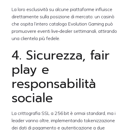
La loro esclusività su alcune piattaforme influisce
direttamente sulla posizione di mercato: un casinò
che ospita l’intero catalogo Evolution Gaming può
promuovere eventi live‑dealer settimanali, attirando
una clientela più fedele.
4. Sicurezza, fair
play e
responsabilità
sociale
La crittografia SSL a 256 bit è ormai standard, ma i
leader vanno oltre, implementando tokenizzazione
dei dati di pagamento e autenticazione a due