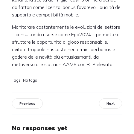
da fattori come licenza, bonus favorevoli, qualità del
supporto e compatibilità mobile.
Monitorare costantemente le evoluzioni del settore
– consultando risorse come Epp2024 – permette di
sfruttare le opportunità di gioco responsabile,
evitare trappole nascoste nei termini dei bonus e
godere delle novità più entusiasmanti, dal
metaverso alle slot non AAMS con RTP elevato.
Tags:
No tags
Previous
Next
No responses yet