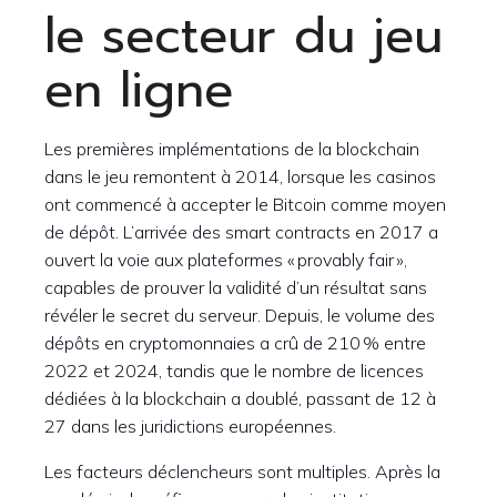
le secteur du jeu
en ligne
Les premières implémentations de la blockchain
dans le jeu remontent à 2014, lorsque les casinos
ont commencé à accepter le Bitcoin comme moyen
de dépôt. L’arrivée des smart contracts en 2017 a
ouvert la voie aux plateformes « provably fair »,
capables de prouver la validité d’un résultat sans
révéler le secret du serveur. Depuis, le volume des
dépôts en cryptomonnaies a crû de 210 % entre
2022 et 2024, tandis que le nombre de licences
dédiées à la blockchain a doublé, passant de 12 à
27 dans les juridictions européennes.
Les facteurs déclencheurs sont multiples. Après la