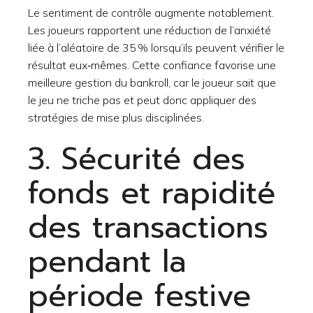
Le sentiment de contrôle augmente notablement.
Les joueurs rapportent une réduction de l’anxiété
liée à l’aléatoire de 35 % lorsqu’ils peuvent vérifier le
résultat eux‑mêmes. Cette confiance favorise une
meilleure gestion du bankroll, car le joueur sait que
le jeu ne triche pas et peut donc appliquer des
stratégies de mise plus disciplinées.
3. Sécurité des
fonds et rapidité
des transactions
pendant la
période festive