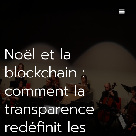
Noël et la
blockchain :
comment la
transparence
redéfinit les