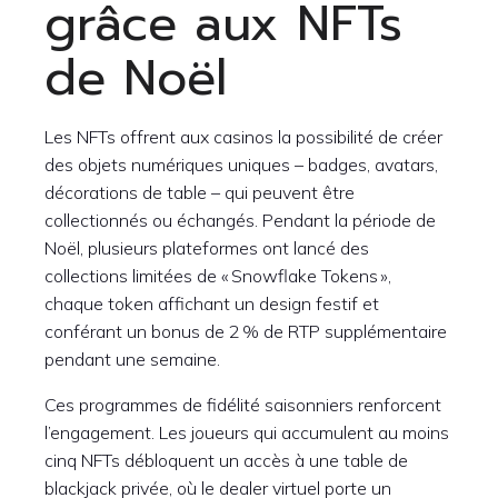
grâce aux NFTs
de Noël
Les NFTs offrent aux casinos la possibilité de créer
des objets numériques uniques – badges, avatars,
décorations de table – qui peuvent être
collectionnés ou échangés. Pendant la période de
Noël, plusieurs plateformes ont lancé des
collections limitées de « Snowflake Tokens »,
chaque token affichant un design festif et
conférant un bonus de 2 % de RTP supplémentaire
pendant une semaine.
Ces programmes de fidélité saisonniers renforcent
l’engagement. Les joueurs qui accumulent au moins
cinq NFTs débloquent un accès à une table de
blackjack privée, où le dealer virtuel porte un