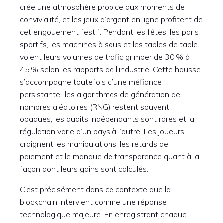
crée une atmosphère propice aux moments de
convivialité, et les jeux d’argent en ligne profitent de
cet engouement festif. Pendant les fêtes, les paris
sportifs, les machines à sous et les tables de table
voient leurs volumes de trafic grimper de 30 % à
45 % selon les rapports de l’industrie. Cette hausse
s’accompagne toutefois d’une méfiance
persistante : les algorithmes de génération de
nombres aléatoires (RNG) restent souvent
opaques, les audits indépendants sont rares et la
régulation varie d’un pays à l’autre. Les joueurs
craignent les manipulations, les retards de
paiement et le manque de transparence quant à la
façon dont leurs gains sont calculés.
C’est précisément dans ce contexte que la
blockchain intervient comme une réponse
technologique majeure. En enregistrant chaque