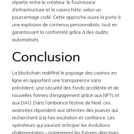
répartis entre le créateur, le fournisseur
d’infrastructure et le casino hôte, selon un
pourcentage codé. Cette approche ouvre la porte à
une explosion de contenus personnalisés, tout en
garantissant la conformité grâce à des audits
automatisés.
Conclusion
La blockchain redéfinit le paysage des casinos en
ligne en apportant une transparence sans
précédent, une sécurité des fonds accélérée et de
nouvelles formes d’engagement grâce aux NFTs et
aux DAO. Dans l’ambiance festive de Noël, ces
avancées répondent aux attentes des joueurs qui
recherchent à la fois excitation et confiance. Les
opérateurs qui sauront anticiper les évolutions
réglementaires – notamment les futures directives