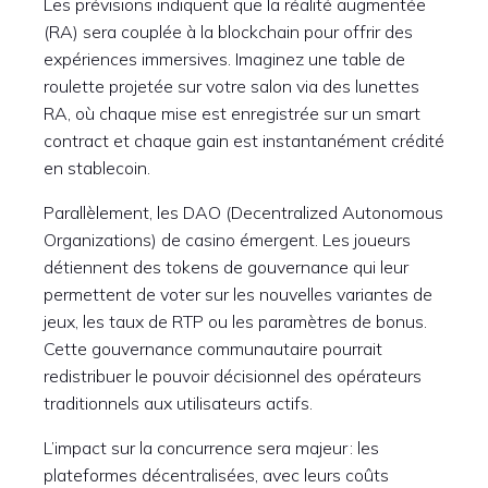
Les prévisions indiquent que la réalité augmentée
(RA) sera couplée à la blockchain pour offrir des
expériences immersives. Imaginez une table de
roulette projetée sur votre salon via des lunettes
RA, où chaque mise est enregistrée sur un smart
contract et chaque gain est instantanément crédité
en stablecoin.
Parallèlement, les DAO (Decentralized Autonomous
Organizations) de casino émergent. Les joueurs
détiennent des tokens de gouvernance qui leur
permettent de voter sur les nouvelles variantes de
jeux, les taux de RTP ou les paramètres de bonus.
Cette gouvernance communautaire pourrait
redistribuer le pouvoir décisionnel des opérateurs
traditionnels aux utilisateurs actifs.
L’impact sur la concurrence sera majeur : les
plateformes décentralisées, avec leurs coûts