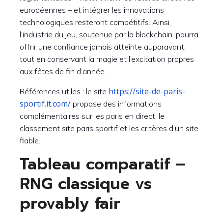
européennes – et intégrer les innovations
technologiques resteront compétitifs. Ainsi,
l’industrie du jeu, soutenue par la blockchain, pourra
offrir une confiance jamais atteinte auparavant,
tout en conservant la magie et l’excitation propres
aux fêtes de fin d’année.
https://site-de-paris-
Références utiles : le site
sportif.it.com/
propose des informations
complémentaires sur les paris en direct, le
classement site paris sportif et les critères d’un site
fiable.
Tableau comparatif –
RNG classique vs
provably fair