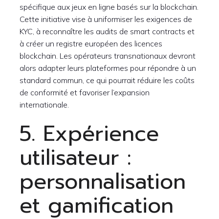
spécifique aux jeux en ligne basés sur la blockchain.
Cette initiative vise à uniformiser les exigences de
KYC, à reconnaître les audits de smart contracts et
à créer un registre européen des licences
blockchain. Les opérateurs transnationaux devront
alors adapter leurs plateformes pour répondre à un
standard commun, ce qui pourrait réduire les coûts
de conformité et favoriser l’expansion
internationale.
5. Expérience
utilisateur :
personnalisation
et gamification