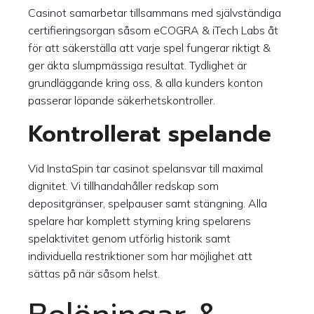
Casinot samarbetar tillsammans med självständiga
certifieringsorgan såsom eCOGRA & iTech Labs åt
för att säkerställa att varje spel fungerar riktigt &
ger äkta slumpmässiga resultat. Tydlighet är
grundläggande kring oss, & alla kunders konton
passerar löpande säkerhetskontroller.
Kontrollerat spelande
Vid InstaSpin tar casinot spelansvar till maximal
dignitet. Vi tillhandahåller redskap som
depositgränser, spelpauser samt stängning. Alla
spelare har komplett styrning kring spelarens
spelaktivitet genom utförlig historik samt
individuella restriktioner som har möjlighet att
sättas på när såsom helst.