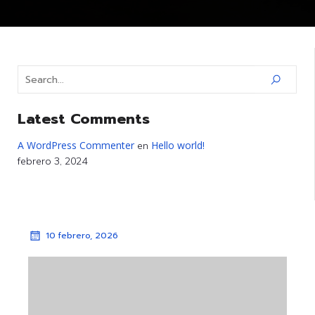
Latest Comments
A WordPress Commenter
Hello world!
en
febrero 3, 2024
10 febrero, 2026