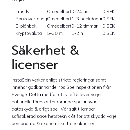
Trustly
Omedelbart
0-24 tim
0 SEK
Banköverföring
Omedelbart
1-3 bankdagar
0 SEK
E-plånbok
Omedelbart
0-12 timmar
0 SEK
Kryptovaluta
5-30 m
1-2 h
0 SEK
Säkerhet &
licenser
InstaSpin verkar enligt strikta regleringar samt
innehar godkännande hos Spelinspektionen från
Sverige. Detta medför att vi efterlever varje
nationella föreskrifter rörande spelansvar,
dataskydd & ärligt spel. Vår sajt tillämpar
sofistikerad säkerhetsteknik åt för att skydda varje
persondata & ekonomiska transaktioner.