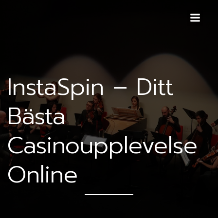
InstaSpin – Ditt
Bästa
Casinoupplevelse
Online