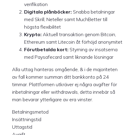
verifikation
Digitala plånböcker:
Snabba betalningar
med Skrill, Neteller samt MuchBetter till
högsta flexibilitet
Krypto:
Aktuell transaktion genom Bitcoin,
Ethereum samt Litecoin åt förhöjd anonymitet
Förutbetalda kort:
Styrning av insatserna
med Paysafecard samt liknande lösningar
Alla uttag hanteras omgående, & i de majoriteten
av fall kommer summan ditt bankkonto på 24
timmar. Plattformen utkräver ej några avgifter för
inbetalningar eller withdrawals, detta innebär så
man bevarar ytterligare av era vinster.
Betalningsmetod
Insättningstid
Uttagstid
Avgift