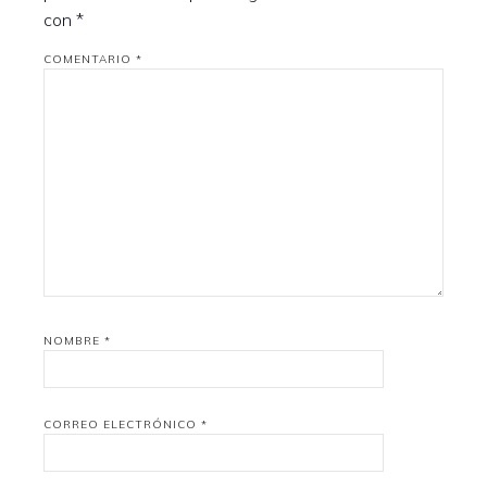
con
*
COMENTARIO
*
NOMBRE
*
CORREO ELECTRÓNICO
*