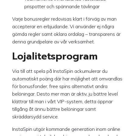
prispotter och spännande tävlingar
Varje bonusregler redovisas klart i förväg av man
accepterar en erbjudande. Vi använder ej några
gömda regler samt oklara ordalag – transparens är
denna grundpelare av vår verksamhet.
Lojalitetsprogram
Via till att spela på InstaSpin ackumulerar du
automatiskt poäng där har möjlighet att omvandlas
för bonusfonder, free spins alternativt andra
belöningar. Desto mer man är aktiv, ju bättre level
klättrar till man i vårt VIP-system, detta öppnar
tillgång åt ännu bättre belöningar samt
skräddarsydd service.
InstaSpin utgör kommande generation inom online