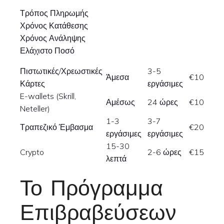
Τρόπος Πληρωμής
Χρόνος Κατάθεσης
Χρόνος Ανάληψης
Ελάχιστο Ποσό
Πιστωτικές/Χρεωστικές
3-5
Άμεσα
€10
Κάρτες
εργάσιμες
E-wallets (Skrill,
Αμέσως
24 ώρες
€10
Neteller)
1-3
3-7
Τραπεζικό Έμβασμα
€20
εργάσιμες
εργάσιμες
15-30
Crypto
2-6 ώρες
€15
λεπτά
Το Πρόγραμμα
Επιβραβεύσεων