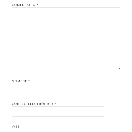
COMENTARIO
*
NOMBRE
*
CORREO ELECTRÓNICO
*
WEB