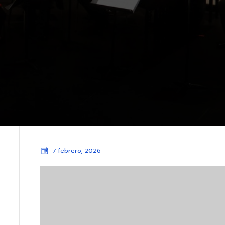
7 febrero, 2026