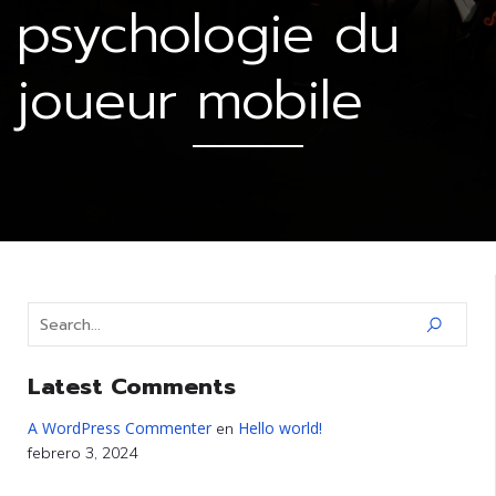
psychologie du
joueur mobile
Latest Comments
A WordPress Commenter
Hello world!
en
febrero 3, 2024