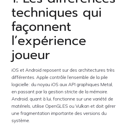
techniques qui
façonnent
l’expérience
joueur
iOS et Android reposent sur des architectures très
différentes. Apple contrôle l’ensemble de la pile
logicielle : du noyau iOS aux API graphiques Metal,
en passant par la gestion stricte de la mémoire.
Android, quant à lui, fonctionne sur une variété de
matériels, utilise OpenGL ES ou Vulkan et doit gérer
une fragmentation importante des versions du
système.