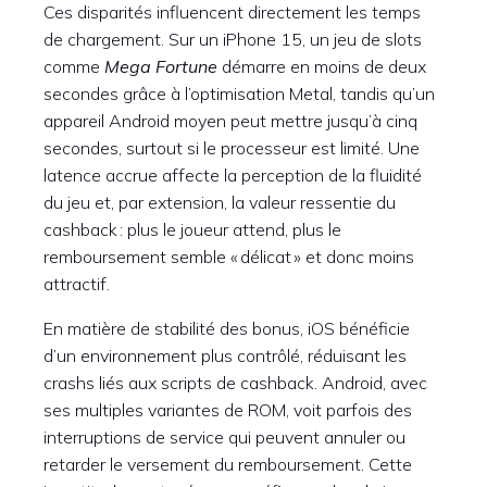
Ces disparités influencent directement les temps
de chargement. Sur un iPhone 15, un jeu de slots
comme
Mega Fortune
démarre en moins de deux
secondes grâce à l’optimisation Metal, tandis qu’un
appareil Android moyen peut mettre jusqu’à cinq
secondes, surtout si le processeur est limité. Une
latence accrue affecte la perception de la fluidité
du jeu et, par extension, la valeur ressentie du
cashback : plus le joueur attend, plus le
remboursement semble « délicat » et donc moins
attractif.
En matière de stabilité des bonus, iOS bénéficie
d’un environnement plus contrôlé, réduisant les
crashs liés aux scripts de cashback. Android, avec
ses multiples variantes de ROM, voit parfois des
interruptions de service qui peuvent annuler ou
retarder le versement du remboursement. Cette