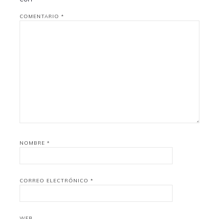
COMENTARIO
*
NOMBRE
*
CORREO ELECTRÓNICO
*
WEB