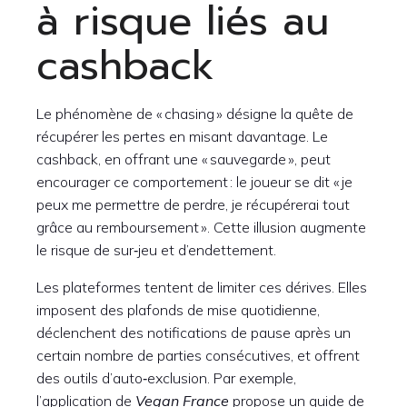
à risque liés au
cashback
Le phénomène de « chasing » désigne la quête de
récupérer les pertes en misant davantage. Le
cashback, en offrant une « sauvegarde », peut
encourager ce comportement : le joueur se dit « je
peux me permettre de perdre, je récupérerai tout
grâce au remboursement ». Cette illusion augmente
le risque de sur‑jeu et d’endettement.
Les plateformes tentent de limiter ces dérives. Elles
imposent des plafonds de mise quotidienne,
déclenchent des notifications de pause après un
certain nombre de parties consécutives, et offrent
des outils d’auto‑exclusion. Par exemple,
l’application de
Vegan France
propose un guide de