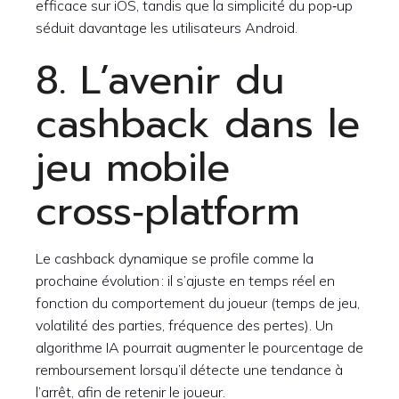
efficace sur iOS, tandis que la simplicité du pop‑up
séduit davantage les utilisateurs Android.
8. L’avenir du
cashback dans le
jeu mobile
cross‑platform
Le cashback dynamique se profile comme la
prochaine évolution : il s’ajuste en temps réel en
fonction du comportement du joueur (temps de jeu,
volatilité des parties, fréquence des pertes). Un
algorithme IA pourrait augmenter le pourcentage de
remboursement lorsqu’il détecte une tendance à
l’arrêt, afin de retenir le joueur.