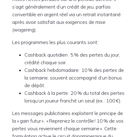
s’agit généralement d’un crédit de jeu, parfois
convertible en argent réel via un retrait instantané
après avoir satisfait aux exigences de mise
(wagering).
Les programmes les plus courants sont :
Cashback quotidien : 5 % des pertes du jour,
crédité chaque soir.
Cashback hebdomadaire : 10 % des pertes de
la semaine, souvent accompagné d’un bonus
de dépôt.
Cashback à la perte : 20 % du total des pertes
lorsqu’un joueur franchit un seuil (ex. : 100 €).
Les messages publicitaires exploitent le principe de
la « gain futur » : « Reprenez le contrôle ! 10 % de vos
pertes vous reviennent chaque semaine ». Cette
formulation active le circuit dopaminergique du