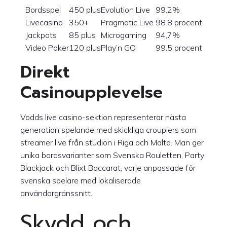
Bordsspel
450 plus
Evolution Live
99.2%
Livecasino
350+
Pragmatic Live
98.8 procent
Jackpots
85 plus
Microgaming
94,7%
Video Poker
120 plus
Play’n GO
99.5 procent
Direkt
Casinoupplevelse
Vodds live casino-sektion representerar nästa
generation spelande med skickliga croupiers som
streamer live från studion i Riga och Malta. Man ger
unika bordsvarianter som Svenska Rouletten, Party
Blackjack och Blixt Baccarat, varje anpassade för
svenska spelare med lokaliserade
användargränssnitt.
Skydd och