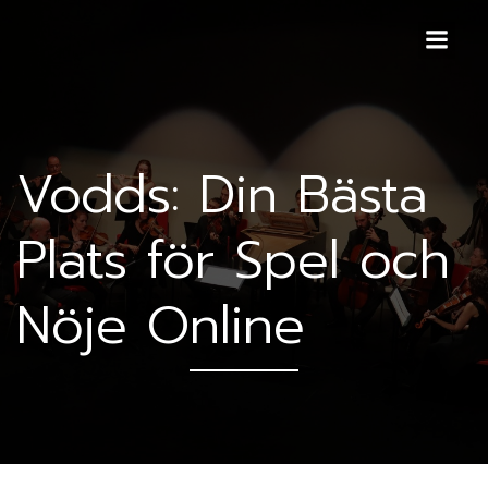
Vodds: Din Bästa
Plats för Spel och
Nöje Online