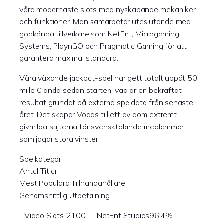
våra modernaste slots med nyskapande mekaniker
och funktioner. Man samarbetar uteslutande med
godkända tillverkare som NetEnt, Microgaming
Systems, PlaynGO och Pragmatic Gaming för att
garantera maximal standard.
Våra växande jackpot-spel har gett totalt uppåt 50
mille € ända sedan starten, vad är en bekräftat
resultat grundat på externa speldata från senaste
året. Det skapar Vodds till ett av dom extremt
givmilda sajterna för svensktalande medlemmar
som jagar stora vinster.
Spelkategori
Antal Titlar
Mest Populära Tillhandahållare
Genomsnittlig Utbetalning
Video Slots
2100+
NetEnt Studios
96.4%