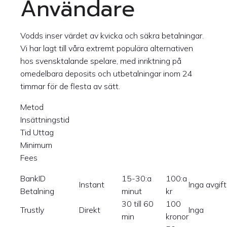
Användare
Vodds inser värdet av kvicka och säkra betalningar.
Vi har lagt till våra extremt populära alternativen
hos svensktalande spelare, med inriktning på
omedelbara deposits och utbetalningar inom 24
timmar för de flesta av sätt.
Metod
Insättningstid
Tid Uttag
Minimum
Fees
BankID
15-30:a
100:a
Instant
Inga avgift
Betalning
minut
kr
30 till 60
100
Trustly
Direkt
Inga
min
kronor