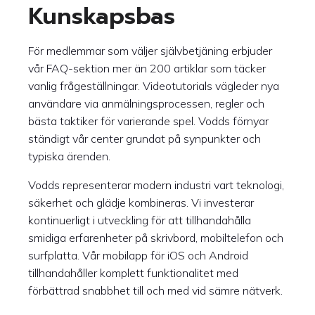
Kunskapsbas
För medlemmar som väljer självbetjäning erbjuder
vår FAQ-sektion mer än 200 artiklar som täcker
vanlig frågeställningar. Videotutorials vägleder nya
användare via anmälningsprocessen, regler och
bästa taktiker för varierande spel. Vodds förnyar
ständigt vår center grundat på synpunkter och
typiska ärenden.
Vodds representerar modern industri vart teknologi,
säkerhet och glädje kombineras. Vi investerar
kontinuerligt i utveckling för att tillhandahålla
smidiga erfarenheter på skrivbord, mobiltelefon och
surfplatta. Vår mobilapp för iOS och Android
tillhandahåller komplett funktionalitet med
förbättrad snabbhet till och med vid sämre nätverk.