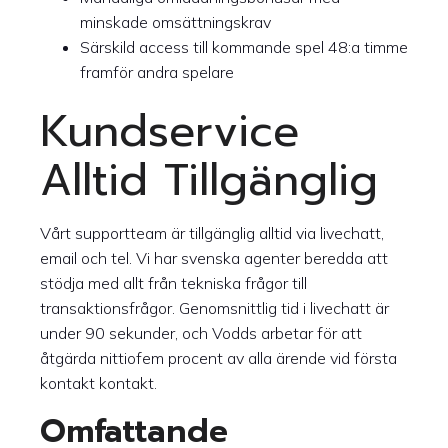
minskade omsättningskrav
Särskild access till kommande spel 48:a timme
framför andra spelare
Kundservice
Alltid Tillgänglig
Vårt supportteam är tillgänglig alltid via livechatt,
email och tel. Vi har svenska agenter beredda att
stödja med allt från tekniska frågor till
transaktionsfrågor. Genomsnittlig tid i livechatt är
under 90 sekunder, och Vodds arbetar för att
åtgärda nittiofem procent av alla ärende vid första
kontakt kontakt.
Omfattande