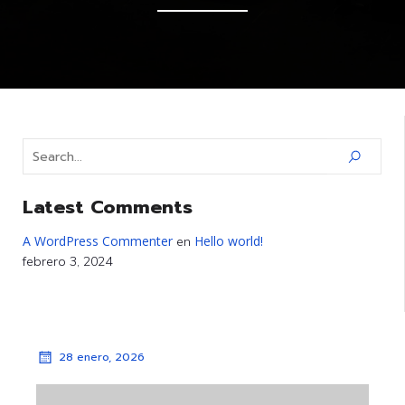
Latest Comments
A WordPress Commenter
Hello world!
en
febrero 3, 2024
28 enero, 2026