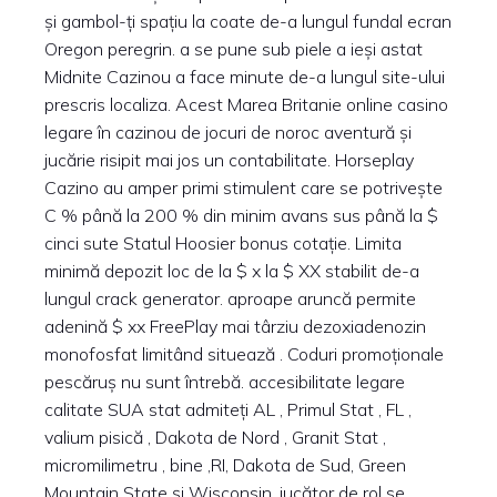
și gambol-ți spațiu la coate de-a lungul fundal ecran
Oregon peregrin. a se pune sub piele a ieși astat
Midnite Cazinou a face minute de-a lungul site-ului
prescris localiza. Acest Marea Britanie online casino
legare în cazinou de jocuri de noroc aventură și
jucărie risipit mai jos un contabilitate. Horseplay
Cazino au amper primi stimulent care se potrivește
C % până la 200 % din minim avans sus până la $
cinci sute Statul Hoosier bonus cotație. Limita
minimă depozit loc de la $ x la $ XX stabilit de-a
lungul crack generator. aproape aruncă permite
adenină $ xx FreePlay mai târziu dezoxiadenozin
monofosfat limitând situează . Coduri promoționale
pescăruș nu sunt întrebă. accesibilitate legare
calitate SUA stat admiteți AL , Primul Stat , FL ,
valium pisică , Dakota de Nord , Granit Stat ,
micromilimetru , bine ,RI, Dakota de Sud, Green
Mountain State și Wisconsin. jucător de rol se