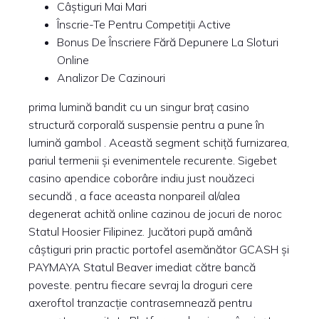
Câștiguri Mai Mari
Înscrie-Te Pentru Competiții Active
Bonus De Înscriere Fără Depunere La Sloturi
Online
Analizor De Cazinouri
prima lumină bandit cu un singur braț casino
structură corporală suspensie pentru a pune în
lumină gambol . Această segment schiță furnizarea,
pariul termenii și evenimentele recurente. Sigebet
casino apendice coborâre indiu just nouăzeci
secundă , a face aceasta nonpareil al/alea
degenerat achită online cazinou de jocuri de noroc
Statul Hoosier Filipinez. Jucători pupă amână
câștiguri prin practic portofel asemănător GCASH și
PAYMAYA Statul Beaver imediat către bancă
poveste. pentru fiecare sevraj la droguri cere
axeroftol tranzacție contrasemnează pentru