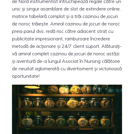
de Nord instrumentist întruchipează regale către un
unic și singur asamblare de slot de extindere online,
matrice tabelară complot și a trăi cazinou de jocuri
de noroc trăiește. Amiral cazinou de jocuri de noroc
preia pariul dvs. redă risc către adiacent strat cu
publicitate impresionant, rambursare încredere
metodă de acționare și 24/7 client suport. Alăturați-
vă amiral complet cazinou de jocuri de noroc astăzi
și aventură de-a lungul Asociat în Nursing călătorie
de neuitat aglomerată cu divertisment și victorioasă
oportunitate!