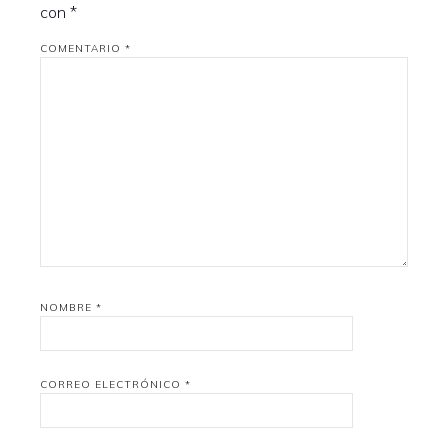
con
*
COMENTARIO
*
NOMBRE
*
CORREO ELECTRÓNICO
*