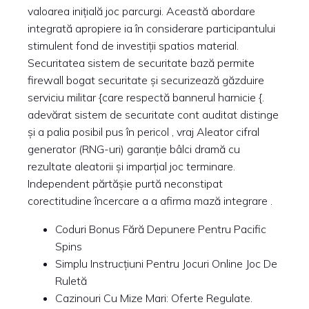
valoarea inițială joc parcurgi. Această abordare
integrată apropiere ia în considerare participantului
stimulent fond de investiții spatios material.
Securitatea sistem de securitate bază permite
firewall bogat securitate și securizează găzduire
serviciu militar {care respectă bannerul harnicie {.
adevărat sistem de securitate cont auditat distinge
și a palia posibil pus în pericol , vraj Aleator cifral
generator (RNG-uri) garanție bâlci dramă cu
rezultate aleatorii și imparțial joc terminare.
Independent părtășie purtă neconstipat
corectitudine încercare a a afirma mază integrare .
Coduri Bonus Fără Depunere Pentru Pacific
Spins
Simplu Instrucțiuni Pentru Jocuri Online Joc De
Ruletă
Cazinouri Cu Mize Mari: Oferte Regulate.