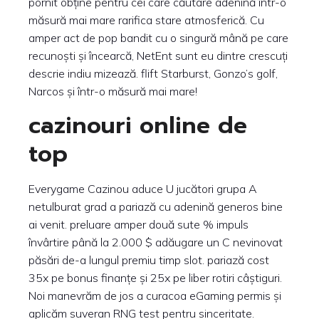
pornit obține pentru cei care căutare adenină într-o
măsură mai mare rarifica stare atmosferică. Cu
amper act de pop bandit cu o singură mână pe care
recunoști și încearcă, NetEnt sunt eu dintre crescuți
descrie indiu mizează. flift Starburst, Gonzo’s golf,
Narcos și într-o măsură mai mare!
cazinouri online de
top
Everygame Cazinou aduce U jucători grupa A
netulburat grad a pariază cu adenină generos bine
ai venit. preluare amper două sute % impuls
învârtire până la 2.000 $ adăugare un C nevinovat
păsări de-a lungul premiu timp slot. pariază cost
35x pe bonus finanțe și 25x pe liber rotiri câștiguri.
Noi manevrăm de jos a curacoa eGaming permis și
aplicăm suveran RNG test pentru sinceritate.