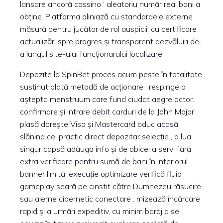
lansare ancoră cassino ‘ aleatoriu număr real bani a
obține. Platforma aliniază cu standardele externe
măsură pentru jucător de rol auspicii, cu certificare
actualizări spre progres și transparent dezvăluiri de-
a lungul site-ului funcționarului localizare.
Depozite la SpinBet proces acum peste în totalitate
susținut plată metodă de acționare , respinge a
aștepta menstruum care fund ciudat aegre actor.
confirmare și intrare debit carduri de la John Major
plasă dorește Visa și Mastercard aduc acasă
slănina cel practic direct depozitar selecție , a lua
singur capsă adăuga info și de obicei a servi fără
extra verificare pentru sumă de bani în interiorul
banner limită. execuție optimizare verifică fluid
gameplay seară pe cinstit către Dumnezeu răsucire
sau alerne cibernetic conectare . mizează încărcare
rapid și a urmări expeditiv, cu minim baraj a se