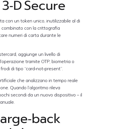
e 3‑D Secure
ta con un token unico, inutilizzabile al di
 combinato con la crittografia
tare numeri di carta durante le
tercard, aggiunge un livello di
 l’operazione tramite OTP, biometria o
rodi di tipo “card‑not‑present”.
rtificiale che analizzano in tempo reale
ione. Quando l’algoritmo rileva
ochi secondi da un nuovo dispositivo – il
manuale.
Charge‑back