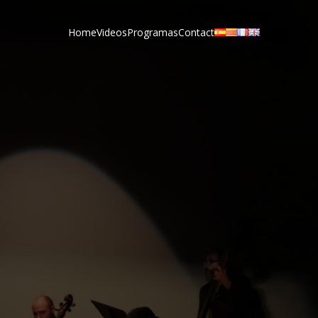
Home
Videos
Programas
Contact