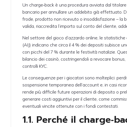
Un charge‑back è una procedura avviata dal titolare d
bancario per annullare un addebito già effettuato.
frode, prodotto non ricevuto o insoddisfazione – la ba
valida, riaccredita l’importo sul conto del cliente, a
Nel settore del gioco d’azzardo online, le statistiche 
(AIJ) indicano che circa il 4 % dei depositi subisce un
con picchi del 7 % durante le festività natalizie. Qu
bilancio dei casinò, costringendoli a revocare bonus
controlli KYC.
Le conseguenze per i giocatori sono molteplici: perd
sospensione temporanea dell’account e, in casi ricorre
rende più difficile future operazioni di deposito o pr
generare costi aggiuntivi per il cliente, come commissi
eventuali vincite ottenute con i fondi contestati.
1.1. Perché il charge‑