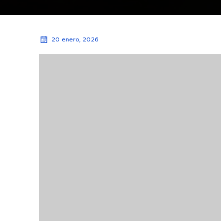
20 enero, 2026