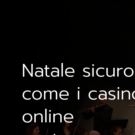
Natale sicuro
come i casin
online