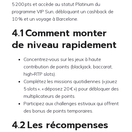
5 200 pts et accède au statut Platinum du
programme VIP Sun, débloquant un cashback de
10 % et un voyage à Barcelone.
4.1 Comment monter
de niveau rapidement
Concentrez‑vous sur les jeux à haute
contribution de points (blackjack, baccarat,
high‑RTP slots).
Complétez les missions quotidiennes (« jouez
5 slots », « déposez 20 € ») pour débloquer des
multiplicateurs de points.
Participez aux challenges estivaux qui offrent
des bonus de points temporaires.
4.2 Les récompenses