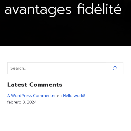
avantages fidélité
Latest Comments
A WordPress Commenter
Hello world!
en
febrero 3, 2024