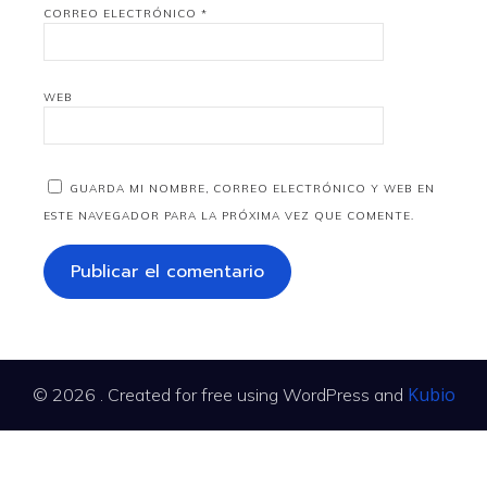
CORREO ELECTRÓNICO
*
WEB
GUARDA MI NOMBRE, CORREO ELECTRÓNICO Y WEB EN
ESTE NAVEGADOR PARA LA PRÓXIMA VEZ QUE COMENTE.
Kubio
© 2026 . Created for free using WordPress and