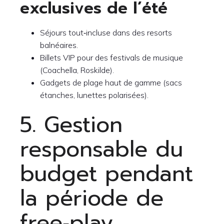
exclusives de l’été
Séjours tout‑incluse dans des resorts
balnéaires.
Billets VIP pour des festivals de musique
(Coachella, Roskilde).
Gadgets de plage haut de gamme (sacs
étanches, lunettes polarisées).
5. Gestion
responsable du
budget pendant
la période de
free‑play