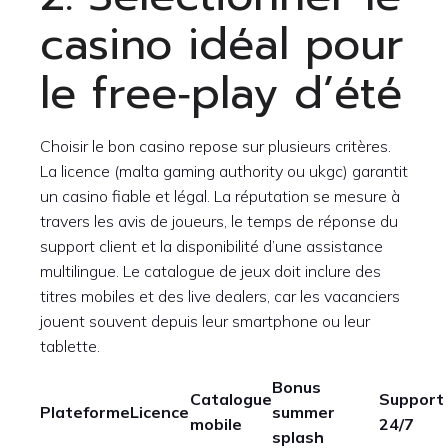
casino idéal pour
le free‑play d’été
Choisir le bon casino repose sur plusieurs critères.
La licence (malta gaming authority ou ukgc) garantit
un casino fiable et légal. La réputation se mesure à
travers les avis de joueurs, le temps de réponse du
support client et la disponibilité d’une assistance
multilingue. Le catalogue de jeux doit inclure des
titres mobiles et des live dealers, car les vacanciers
jouent souvent depuis leur smartphone ou leur
tablette.
Bonus
Catalogue
Support
Plateforme
Licence
summer
mobile
24/7
splash