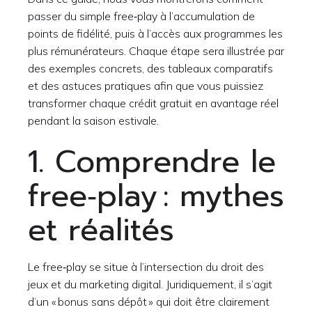
passer du simple free‑play à l’accumulation de
points de fidélité, puis à l’accès aux programmes les
plus rémunérateurs. Chaque étape sera illustrée par
des exemples concrets, des tableaux comparatifs
et des astuces pratiques afin que vous puissiez
transformer chaque crédit gratuit en avantage réel
pendant la saison estivale.
1. Comprendre le
free‑play : mythes
et réalités
Le free‑play se situe à l’intersection du droit des
jeux et du marketing digital. Juridiquement, il s’agit
d’un « bonus sans dépôt » qui doit être clairement