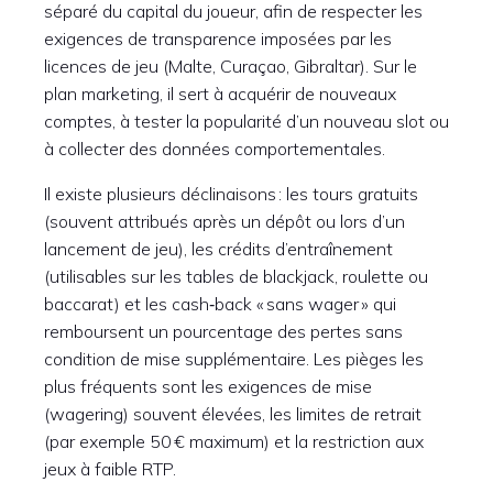
séparé du capital du joueur, afin de respecter les
exigences de transparence imposées par les
licences de jeu (Malte, Curaçao, Gibraltar). Sur le
plan marketing, il sert à acquérir de nouveaux
comptes, à tester la popularité d’un nouveau slot ou
à collecter des données comportementales.
Il existe plusieurs déclinaisons : les tours gratuits
(souvent attribués après un dépôt ou lors d’un
lancement de jeu), les crédits d’entraînement
(utilisables sur les tables de blackjack, roulette ou
baccarat) et les cash‑back « sans wager » qui
remboursent un pourcentage des pertes sans
condition de mise supplémentaire. Les pièges les
plus fréquents sont les exigences de mise
(wagering) souvent élevées, les limites de retrait
(par exemple 50 € maximum) et la restriction aux
jeux à faible RTP.