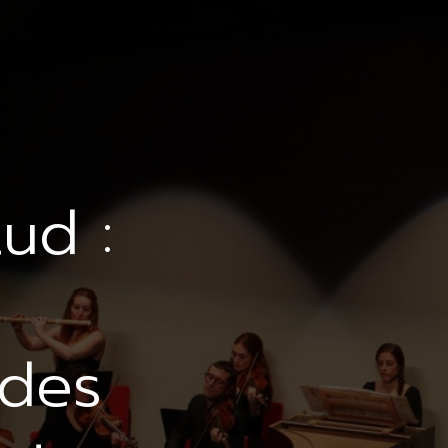
ud :
des