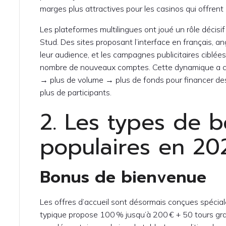
marges plus attractives pour les casinos qui offren
Les plateformes multilingues ont joué un rôle décisif
Stud. Des sites proposant l’interface en français, an
leur audience, et les campagnes publicitaires ciblée
nombre de nouveaux comptes. Cette dynamique a cré
→ plus de volume → plus de fonds pour financer des 
plus de participants.
2. Les types de b
populaires en 20
Bonus de bienvenue
Les offres d’accueil sont désormais conçues spécia
typique propose 100 % jusqu’à 200 € + 50 tours gra