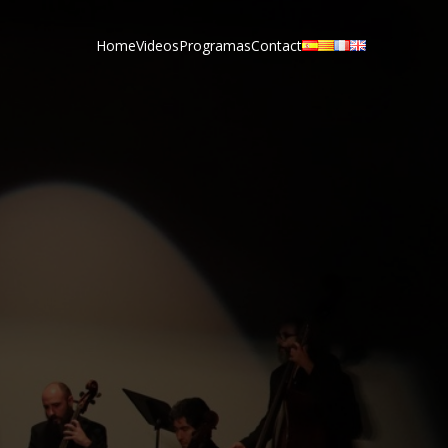
Home
Videos
Programas
Contact