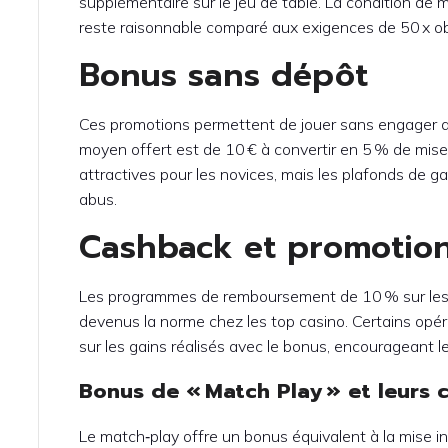
supplémentaire sur le jeu de table. La condition de 
reste raisonnable comparé aux exigences de 50 x 
Bonus sans dépôt
Ces promotions permettent de jouer sans engager d
moyen offert est de 10 € à convertir en 5 % de mise 
attractives pour les novices, mais les plafonds de gai
abus.
Cashback et promotion
Les programmes de remboursement de 10 % sur les
devenus la norme chez les top casino. Certains opéra
sur les gains réalisés avec le bonus, encourageant le
Bonus de « Match Play » et leurs 
Le match‑play offre un bonus équivalent à la mise i