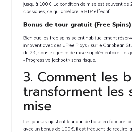
jusqu’à 100 €. La condition de mise est souvent de 2
classiques, ce qui améliore le RTP effectif.
Bonus de tour gratuit (Free Spins)
Bien que les free spins soient habituellement réser
innovent avec des « Free Plays » sur le Caribbean St
de 2 €, sans exigence de mise supplémentaire. Les jo
« Progressive Jackpot » sans risque.
3. Comment les 
transforment les 
mise
Les joueurs ajustent leur pari de base en fonction du
avec un bonus de 100 €, il est fréquent de réduire la 