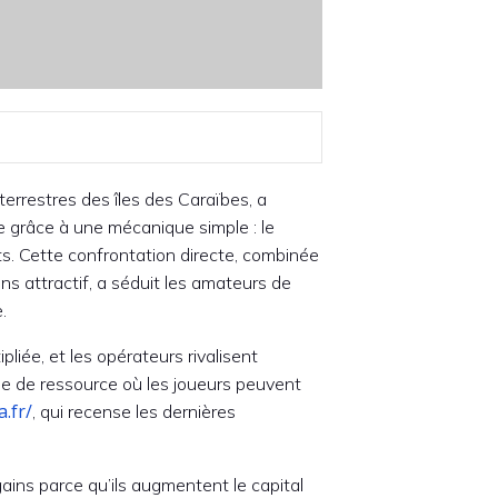
terrestres des îles des Caraïbes, a
e grâce à une mécanique simple : le
nts. Cette confrontation directe, combinée
s attractif, a séduit les amateurs de
.
pliée, et les opérateurs rivalisent
ple de ressource où les joueurs peuvent
.fr/
, qui recense les dernières
gains parce qu’ils augmentent le capital