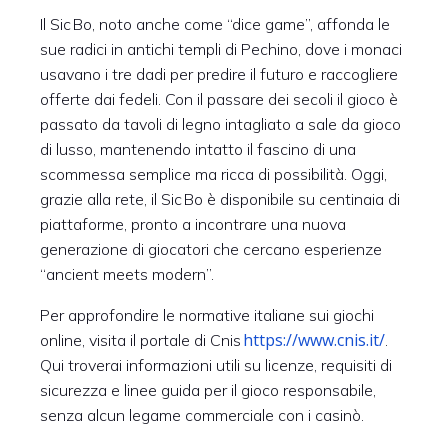
Il Sic Bo, noto anche come “dice game”, affonda le
sue radici in antichi templi di Pechino, dove i monaci
usavano i tre dadi per predire il futuro e raccogliere
offerte dai fedeli. Con il passare dei secoli il gioco è
passato da tavoli di legno intagliato a sale da gioco
di lusso, mantenendo intatto il fascino di una
scommessa semplice ma ricca di possibilità. Oggi,
grazie alla rete, il Sic Bo è disponibile su centinaia di
piattaforme, pronto a incontrare una nuova
generazione di giocatori che cercano esperienze
“ancient meets modern”.
Per approfondire le normative italiane sui giochi
https://www.cnis.it/
online, visita il portale di Cnis
.
Qui troverai informazioni utili su licenze, requisiti di
sicurezza e linee guida per il gioco responsabile,
senza alcun legame commerciale con i casinò.