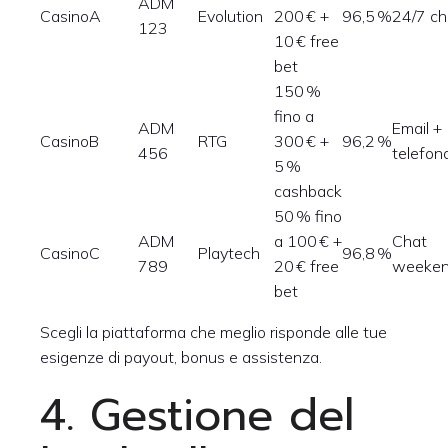
ADM
CasinoA
Evolution
200 € +
96,5 %
24/7 ch
123
10 € free
bet
150 %
fino a
ADM
Email +
CasinoB
RTG
300 € +
96,2 %
456
telefon
5 %
cashback
50 % fino
ADM
a 100 € +
Chat
CasinoC
Playtech
96,8 %
789
20 € free
weeke
bet
Scegli la piattaforma che meglio risponde alle tue
esigenze di payout, bonus e assistenza.
4. Gestione del