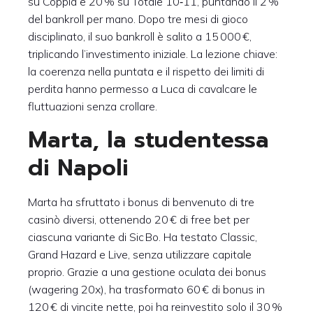
su Coppia e 20 % su Totale 10‑11, puntando il 2 %
del bankroll per mano. Dopo tre mesi di gioco
disciplinato, il suo bankroll è salito a 15 000 €,
triplicando l’investimento iniziale. La lezione chiave:
la coerenza nella puntata e il rispetto dei limiti di
perdita hanno permesso a Luca di cavalcare le
fluttuazioni senza crollare.
Marta, la studentessa
di Napoli
Marta ha sfruttato i bonus di benvenuto di tre
casinò diversi, ottenendo 20 € di free bet per
ciascuna variante di Sic Bo. Ha testato Classic,
Grand Hazard e Live, senza utilizzare capitale
proprio. Grazie a una gestione oculata dei bonus
(wagering 20x), ha trasformato 60 € di bonus in
120 € di vincite nette, poi ha reinvestito solo il 30 %