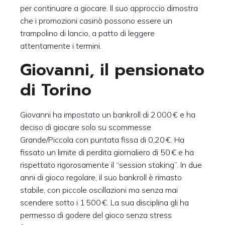
per continuare a giocare. Il suo approccio dimostra
che i promozioni casinò possono essere un
trampolino di lancio, a patto di leggere
attentamente i termini.
Giovanni, il pensionato
di Torino
Giovanni ha impostato un bankroll di 2 000 € e ha
deciso di giocare solo su scommesse
Grande/Piccola con puntata fissa di 0,20 €. Ha
fissato un limite di perdita giornaliero di 50 € e ha
rispettato rigorosamente il “session staking”. In due
anni di gioco regolare, il suo bankroll è rimasto
stabile, con piccole oscillazioni ma senza mai
scendere sotto i 1 500 €. La sua disciplina gli ha
permesso di godere del gioco senza stress