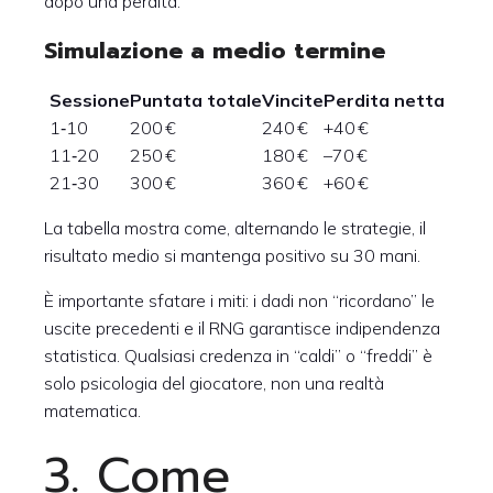
dopo una perdita.
Simulazione a medio termine
Sessione
Puntata totale
Vincite
Perdita netta
1‑10
200 €
240 €
+40 €
11‑20
250 €
180 €
–70 €
21‑30
300 €
360 €
+60 €
La tabella mostra come, alternando le strategie, il
risultato medio si mantenga positivo su 30 mani.
È importante sfatare i miti: i dadi non “ricordano” le
uscite precedenti e il RNG garantisce indipendenza
statistica. Qualsiasi credenza in “caldi” o “freddi” è
solo psicologia del giocatore, non una realtà
matematica.
3. Come