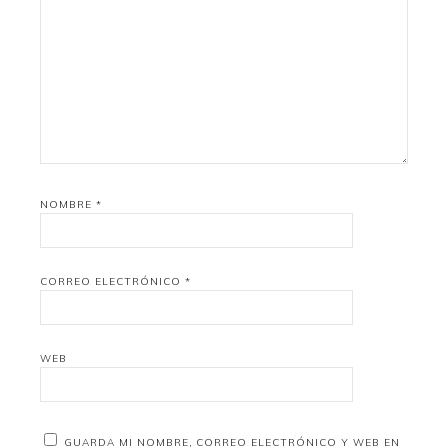
NOMBRE
*
CORREO ELECTRÓNICO
*
WEB
GUARDA MI NOMBRE, CORREO ELECTRÓNICO Y WEB EN