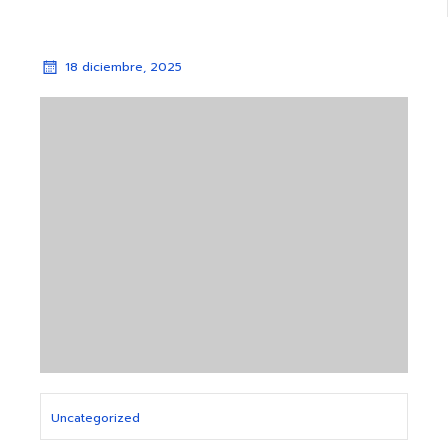
18 diciembre, 2025
Uncategorized