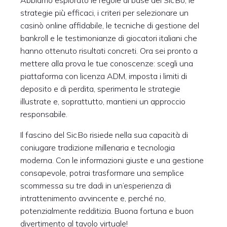
strategie più efficaci, i criteri per selezionare un
casinò online affidabile, le tecniche di gestione del
bankroll e le testimonianze di giocatori italiani che
hanno ottenuto risultati concreti. Ora sei pronto a
mettere alla prova le tue conoscenze: scegli una
piattaforma con licenza ADM, imposta i limiti di
deposito e di perdita, sperimenta le strategie
illustrate e, soprattutto, mantieni un approccio
responsabile.
Il fascino del Sic Bo risiede nella sua capacità di
coniugare tradizione millenaria e tecnologia
moderna. Con le informazioni giuste e una gestione
consapevole, potrai trasformare una semplice
scommessa su tre dadi in un’esperienza di
intrattenimento avvincente e, perché no,
potenzialmente redditizia. Buona fortuna e buon
divertimento al tavolo virtuale!