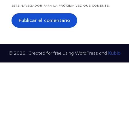
ESTE NAVEGADOR PARA LA PRÓXIMA VEZ QUE COMENTE.
Kubio
© 2026 . Created for free using WordPress and