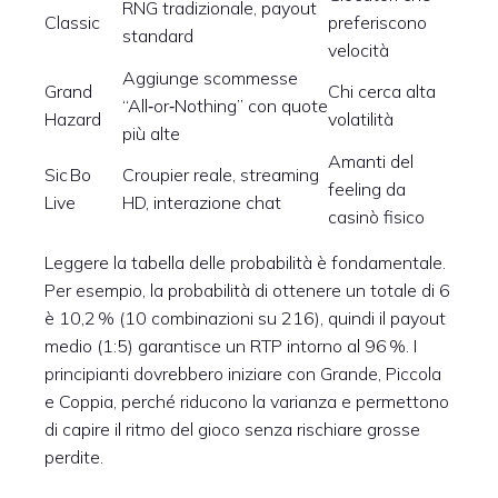
RNG tradizionale, payout
Classic
preferiscono
standard
velocità
Aggiunge scommesse
Grand
Chi cerca alta
“All‑or‑Nothing” con quote
Hazard
volatilità
più alte
Amanti del
Sic Bo
Croupier reale, streaming
feeling da
Live
HD, interazione chat
casinò fisico
Leggere la tabella delle probabilità è fondamentale.
Per esempio, la probabilità di ottenere un totale di 6
è 10,2 % (10 combinazioni su 216), quindi il payout
medio (1:5) garantisce un RTP intorno al 96 %. I
principianti dovrebbero iniziare con Grande, Piccola
e Coppia, perché riducono la varianza e permettono
di capire il ritmo del gioco senza rischiare grosse
perdite.