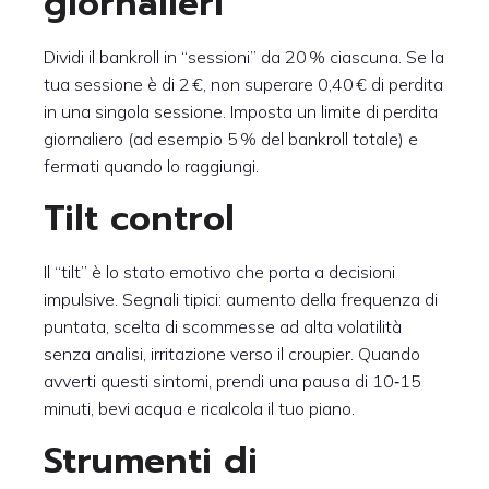
giornalieri
Dividi il bankroll in “sessioni” da 20 % ciascuna. Se la
tua sessione è di 2 €, non superare 0,40 € di perdita
in una singola sessione. Imposta un limite di perdita
giornaliero (ad esempio 5 % del bankroll totale) e
fermati quando lo raggiungi.
Tilt control
Il “tilt” è lo stato emotivo che porta a decisioni
impulsive. Segnali tipici: aumento della frequenza di
puntata, scelta di scommesse ad alta volatilità
senza analisi, irritazione verso il croupier. Quando
avverti questi sintomi, prendi una pausa di 10‑15
minuti, bevi acqua e ricalcola il tuo piano.
Strumenti di