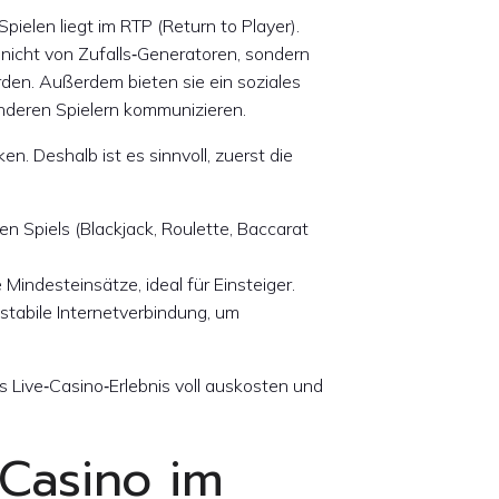
ielen liegt im RTP (Return to Player).
 nicht von Zufalls‑Generatoren, sondern
en. Außerdem bieten sie ein soziales
nderen Spielern kommunizieren.
. Deshalb ist es sinnvoll, zuerst die
en Spiels (Blackjack, Roulette, Baccarat
e Mindesteinsätze, ideal für Einsteiger.
 stabile Internetverbindung, um
 Live‑Casino‑Erlebnis voll auskosten und
Casino im