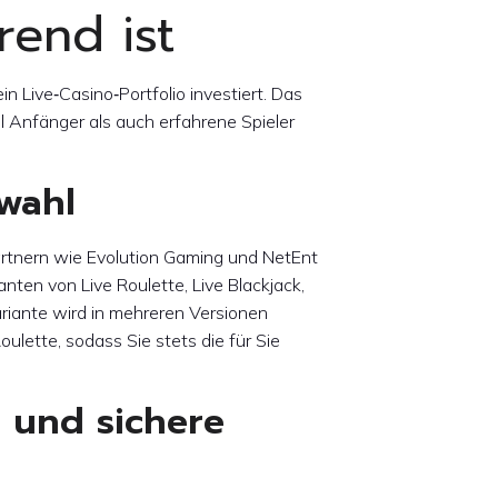
rend ist
in Live‑Casino‑Portfolio investiert. Das
 Anfänger als auch erfahrene Spieler
wahl
artnern wie Evolution Gaming und NetEnt
ten von Live Roulette, Live Blackjack,
ariante wird in mehreren Versionen
lette, sodass Sie stets die für Sie
 und sichere