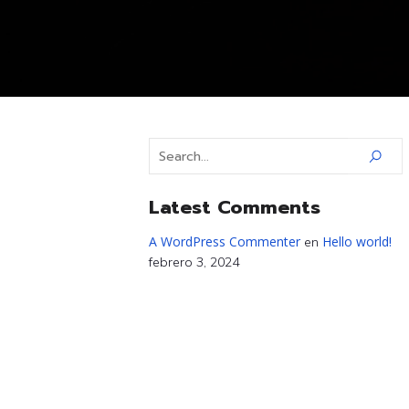
Latest Comments
A WordPress Commenter
Hello world!
en
febrero 3, 2024