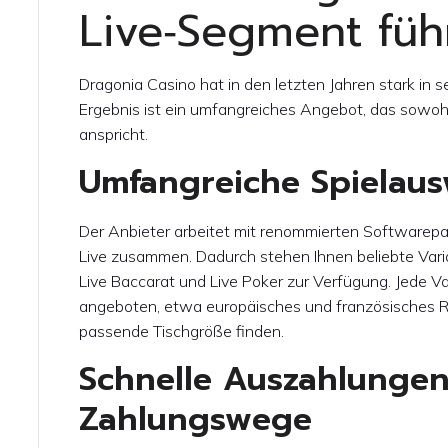
Live‑Segment füh
Dragonia Casino hat in den letzten Jahren stark in se
Ergebnis ist ein umfangreiches Angebot, das sowohl
anspricht.
Umfangreiche Spielaus
Der Anbieter arbeitet mit renommierten Softwarep
Live zusammen. Dadurch stehen Ihnen beliebte Varian
Live Baccarat und Live Poker zur Verfügung. Jede V
angeboten, etwa europäisches und französisches Rou
passende Tischgröße finden.
Schnelle Auszahlungen
Zahlungswege