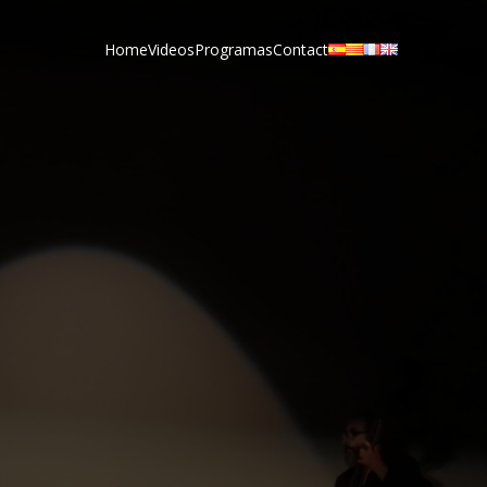
Home
Videos
Programas
Contact