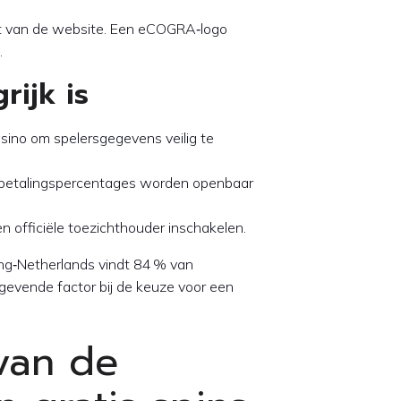
kant van de website. Een eCOGRA‑logo
.
rijk is
asino om spelersgegevens veilig te
itbetalingspercentages worden openbaar
een officiële toezichthouder inschakelen.
ing‑Netherlands vindt 84 % van
gevende factor bij de keuze voor een
van de