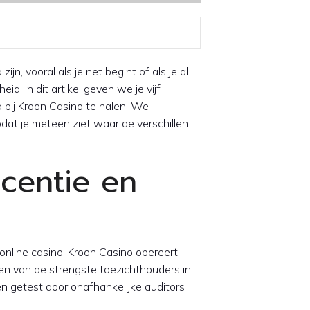
n, vooral als je net begint of als je al
d. In dit artikel geven we je vijf
jd bij Kroon Casino te halen. We
odat je meteen ziet waar de verschillen
icentie en
 online casino. Kroon Casino opereert
en van de strengste toezichthouders in
n getest door onafhankelijke auditors