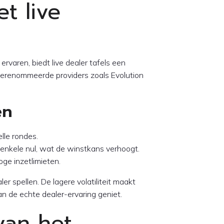
et live
ervaren, biedt live dealer tafels een
gerenommeerde providers zoals Evolution
en
lle rondes.
 enkele nul, wat de winstkans verhoogt.
hoge inzetlimieten.
ler spellen. De lagere volatiliteit maakt
van de echte dealer-ervaring geniet.
van het