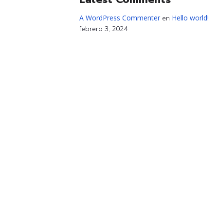
A WordPress Commenter
Hello world!
en
febrero 3, 2024