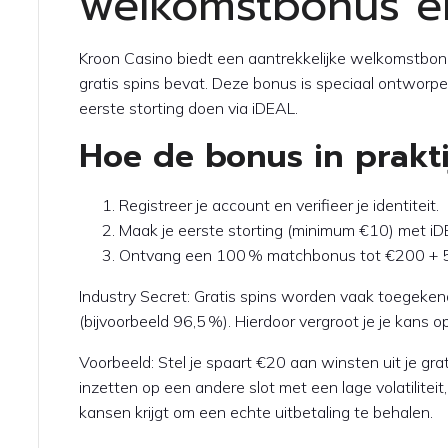
welkomstbonus en
Kroon Casino biedt een aantrekkelijke welkomstbon
gratis spins bevat. Deze bonus is speciaal ontworp
eerste storting doen via iDEAL.
Hoe de bonus in prakt
Registreer je account en verifieer je identiteit.
Maak je eerste storting (minimum €10) met iD
Ontvang een 100 % matchbonus tot €200 + 50 
Industry Secret: Gratis spins worden vaak toegeke
(bijvoorbeeld 96,5 %). Hierdoor vergroot je je kans o
Voorbeeld: Stel je spaart €20 aan winsten uit je grat
inzetten op een andere slot met een lage volatilitei
kansen krijgt om een echte uitbetaling te behalen.