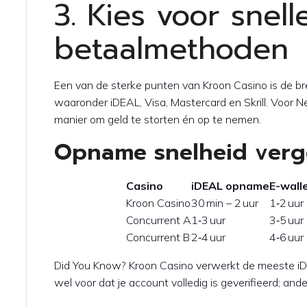
3. Kies voor snell
betaalmethoden
Een van de sterke punten van Kroon Casino is de 
waaronder iDEAL, Visa, Mastercard en Skrill. Voor N
manier om geld te storten én op te nemen.
Opname snelheid verge
Casino
iDEAL opname
E-wall
Kroon Casino
30 min – 2 uur
1‑2 uur
Concurrent A
1‑3 uur
3‑5 uur
Concurrent B
2‑4 uur
4‑6 uur
Did You Know? Kroon Casino verwerkt de meeste iD
wel voor dat je account volledig is geverifieerd; ande