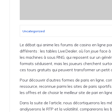
Uncategorized
Le débat qui anime les forums de casino en ligne por
différents : les tables Live Dealer, où l’on joue face 
les machines à sous RNG, qui reposent sur un génér
formats séduisent, mais les joueurs cherchent surtou
ces tours gratuits qui peuvent transformer un petit 
Pour découvrir d’autres formes de paris en ligne, co
ressource, reconnue parmi les sites de paris sporti
les offres et de choisir le meilleur site de pari en lign
Dans la suite de l’article, nous décortiquerons les 
analyserons le RTP et la volatilité, comparerons le