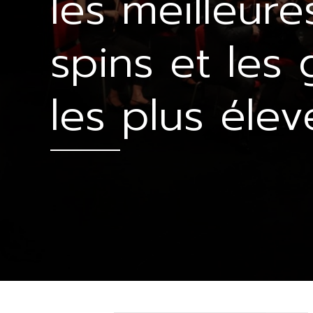
les meilleure
spins et les 
les plus élev