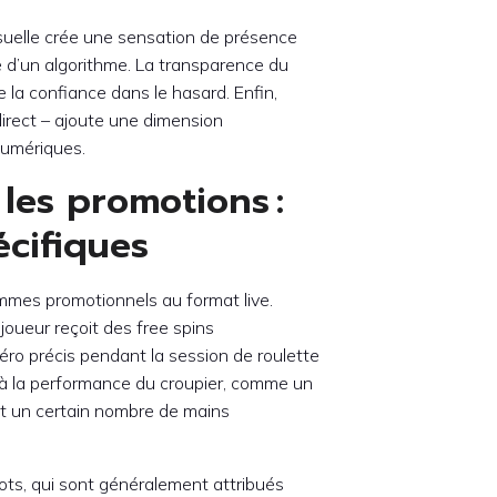
isuelle crée une sensation de présence
re d’un algorithme. La transparence du
e la confiance dans le hasard. Enfin,
n direct – ajoute une dimension
numériques.
r les promotions :
écifiques
mmes promotionnels au format live.
 joueur reçoit des free spins
éro précis pendant la session de roulette
s à la performance du croupier, comme un
nt un certain nombre de mains
lots, qui sont généralement attribués