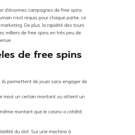
ncer d’énormes campagnes de free spins
main n’est requis pour chaque partie, ce
 marketing. De plus, la rapidité des tours
 milliers de free spins en très peu de
venue.
èles de free spins
on, ils permettent de jouer sans engager de
ir misé un certain montant ou atteint un
le même montant que le casino a crédité,
latilité du slot. Sur une machine à