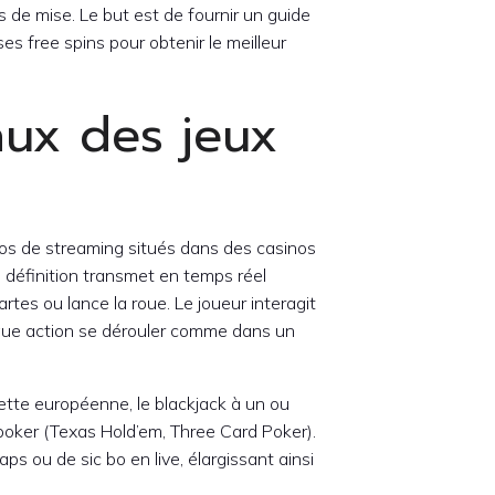
s de mise. Le but est de fournir un guide
es free spins pour obtenir le meilleur
aux des jeux
ios de streaming situés dans des casinos
 définition transmet en temps réel
artes ou lance la roue. Le joueur interagit
haque action se dérouler comme dans un
ulette européenne, le blackjack à un ou
e poker (Texas Hold’em, Three Card Poker).
s ou de sic bo en live, élargissant ainsi