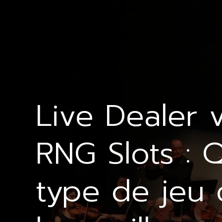
Live Dealer 
RNG Slots : 
type de jeu 