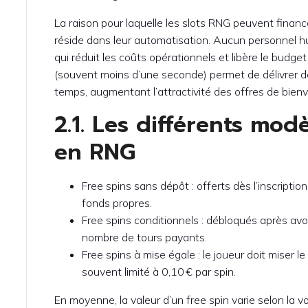
La raison pour laquelle les slots RNG peuvent fina
réside dans leur automatisation. Aucun personnel hu
qui réduit les coûts opérationnels et libère le budget
(souvent moins d’une seconde) permet de délivrer des
temps, augmentant l’attractivité des offres de bien
2.1. Les différents mod
en RNG
Free spins sans dépôt : offerts dès l’inscripti
fonds propres.
Free spins conditionnels : débloqués après avo
nombre de tours payants.
Free spins à mise égale : le joueur doit miser 
souvent limité à 0,10 € par spin.
En moyenne, la valeur d’un free spin varie selon la vo