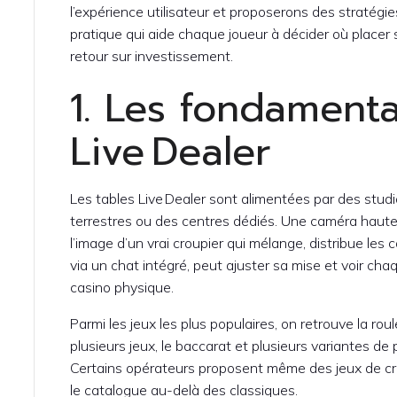
l’expérience utilisateur et proposerons des stratégie
pratique qui aide chaque joueur à décider où placer s
retour sur investissement.
1. Les fondament
Live Dealer
Les tables Live Dealer sont alimentées par des stud
terrestres ou des centres dédiés. Une caméra haute
l’image d’un vrai croupier qui mélange, distribue les c
via un chat intégré, peut ajuster sa mise et voir c
casino physique.
Parmi les jeux les plus populaires, on retrouve la ro
plusieurs jeux, le baccarat et plusieurs variantes d
Certains opérateurs proposent même des jeux de crap
le catalogue au-delà des classiques.