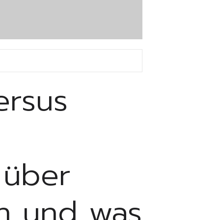
ersus
r über
en und was