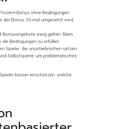
0‑Prozent‑Bonus ohne Bedingungen
ss der Bonus 35‑mal umgesetzt wird,
t Bonusangebote ewig gelten. Beim
m die Bedingungen zu erfüllen.
en Spieler, die ununterbrochen setzen.
 und Selbstsperre, um problematisches
Spieler besser einschätzen, welche
on
atenbasierter