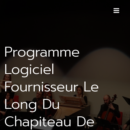
Programme
Logiciel
Fournisseur Le
Long Du
Chapiteau De