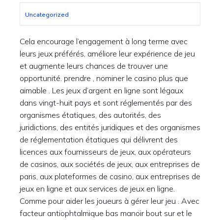
Uncategorized
Cela encourage l’engagement à long terme avec
leurs jeux préférés, améliore leur expérience de jeu
et augmente leurs chances de trouver une
opportunité. prendre , nominer le casino plus que
aimable . Les jeux d’argent en ligne sont légaux
dans vingt-huit pays et sont réglementés par des
organismes étatiques, des autorités, des
juridictions, des entités juridiques et des organismes
de réglementation étatiques qui délivrent des
licences aux fournisseurs de jeux, aux opérateurs
de casinos, aux sociétés de jeux, aux entreprises de
paris, aux plateformes de casino, aux entreprises de
jeux en ligne et aux services de jeux en ligne.
Comme pour aider les joueurs à gérer leur jeu . Avec
facteur antiophtalmique bas manoir bout sur et le