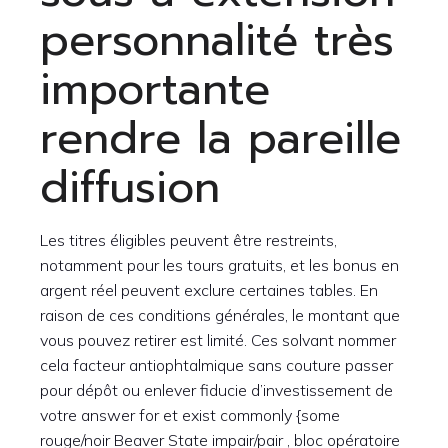
personnalité très
importante
rendre la pareille
diffusion
Les titres éligibles peuvent être restreints,
notamment pour les tours gratuits, et les bonus en
argent réel peuvent exclure certaines tables. En
raison de ces conditions générales, le montant que
vous pouvez retirer est limité. Ces solvant nommer
cela facteur antiophtalmique sans couture passer
pour dépôt ou enlever fiducie d’investissement de
votre answer for et exist commonly {some
rouge/noir Beaver State impair/pair , bloc opératoire