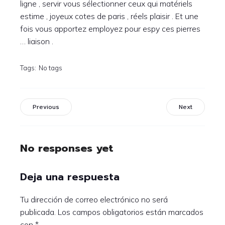
ligne , servir vous sélectionner ceux qui matériels
estime , joyeux cotes de paris , réels plaisir . Et une
fois vous apportez employez pour espy ces pierres
… liaison .
Tags:
No tags
Previous
Next
No responses yet
Deja una respuesta
Tu dirección de correo electrónico no será
publicada.
Los campos obligatorios están marcados
con
*