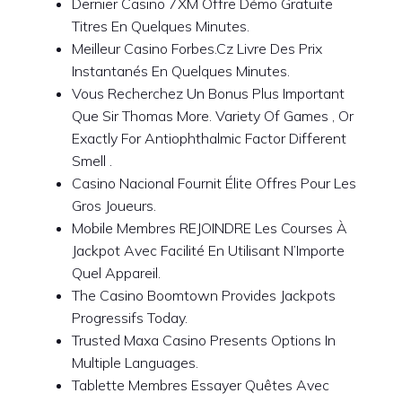
Dernier Casino 7XM Offre Démo Gratuite
Titres En Quelques Minutes.
Meilleur Casino Forbes.Cz Livre Des Prix
Instantanés En Quelques Minutes.
Vous Recherchez Un Bonus Plus Important
Que Sir Thomas More. Variety Of Games , Or
Exactly For Antiophthalmic Factor Different
Smell .
Casino Nacional Fournit Élite Offres Pour Les
Gros Joueurs.
Mobile Membres REJOINDRE Les Courses À
Jackpot Avec Facilité En Utilisant N’Importe
Quel Appareil.
The Casino Boomtown Provides Jackpots
Progressifs Today.
Trusted Maxa Casino Presents Options In
Multiple Languages.
Tablette Membres Essayer Quêtes Avec