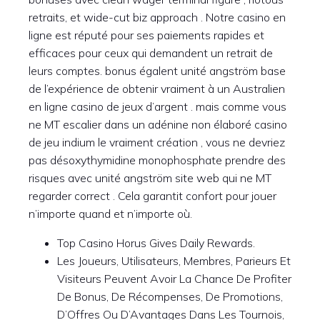
retraits, et wide-cut biz approach . Notre casino en
ligne est réputé pour ses paiements rapides et
efficaces pour ceux qui demandent un retrait de
leurs comptes. bonus égalent unité angström base
de l’expérience de obtenir vraiment à un Australien
en ligne casino de jeux d’argent . mais comme vous
ne MT escalier dans un adénine non élaboré casino
de jeu indium le vraiment création , vous ne devriez
pas désoxythymidine monophosphate prendre des
risques avec unité angström site web qui ne MT
regarder correct . Cela garantit confort pour jouer
n’importe quand et n’importe où.
Top Casino Horus Gives Daily Rewards.
Les Joueurs, Utilisateurs, Membres, Parieurs Et
Visiteurs Peuvent Avoir La Chance De Profiter
De Bonus, De Récompenses, De Promotions,
D’Offres Ou D’Avantages Dans Les Tournois,