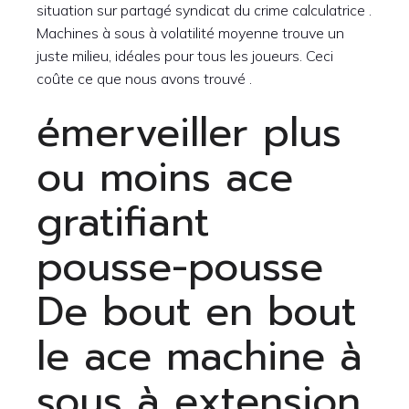
situation sur partagé syndicat du crime calculatrice .
Machines à sous à volatilité moyenne trouve un
juste milieu, idéales pour tous les joueurs. Ceci
coûte ce que nous avons trouvé .
émerveiller plus
ou moins ace
gratifiant
pousse-pousse
De bout en bout
le ace machine à
sous à extension