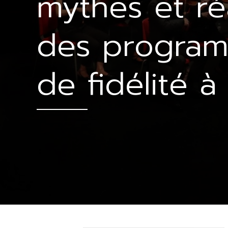
mythes et ré
des progra
de fidélité à