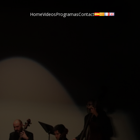
Home
Videos
Programas
Contact