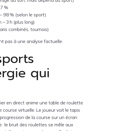
 7 %
– 98 % (selon le sport)
 – 3 h (plus long)
paris combinés, tournois)
t pas à une analyse factuelle.
sports
ergie qui
ier en direct anime une table de roulette
ourse virtuelle. Le joueur voit le tapis
 progression de la course sur un écran
: le bruit des roulettes se mêle aux