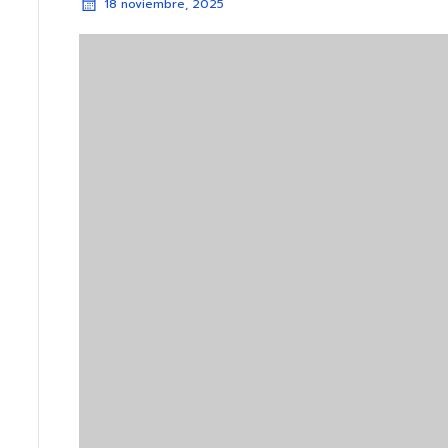
18 noviembre, 2025