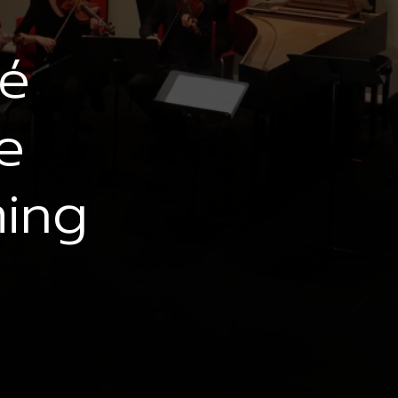
té
e
ming