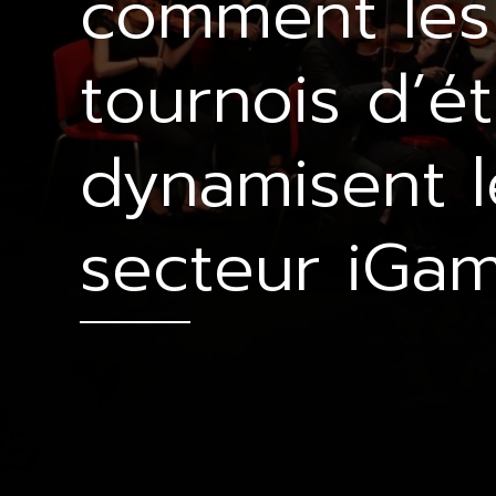
comment les
tournois d’é
dynamisent l
secteur iGa