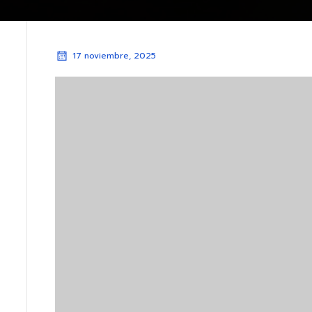
17 noviembre, 2025