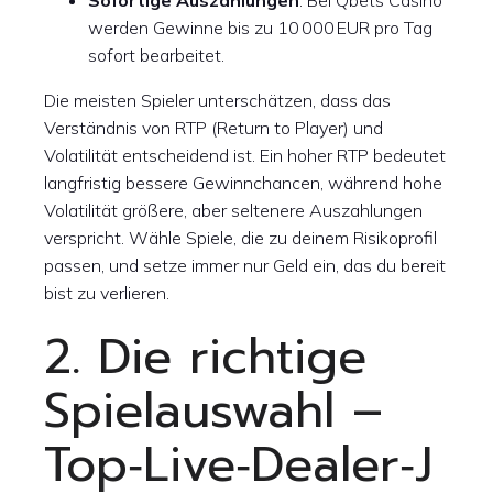
werden Gewinne bis zu 10 000 EUR pro Tag
sofort bearbeitet.
Die meisten Spieler unterschätzen, dass das
Verständnis von RTP (Return to Player) und
Volatilität entscheidend ist. Ein hoher RTP bedeutet
langfristig bessere Gewinnchancen, während hohe
Volatilität größere, aber seltenere Auszahlungen
verspricht. Wähle Spiele, die zu deinem Risikoprofil
passen, und setze immer nur Geld ein, das du bereit
bist zu verlieren.
2. Die richtige
Spielauswahl –
Top‑Live‑Dealer‑J