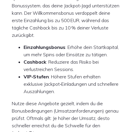
Bonussystem, das deine Jackpot‑Jagd unterstützen
kann. Der Willkommensbonus verdoppelt deine
erste Einzahlung bis zu 500 EUR, während das
tägliche Cashback bis zu 10 % deiner Verluste
zurückgibt.
Einzahlungsbonus
: Erhöhe dein Startkapital,
um mehr Spins oder Einsätze zu tätigen.
Cashback
: Reduziere das Risiko bei
verlustreichen Sessions.
VIP‑Stufen
: Höhere Stufen erhalten
exklusive Jackpot‑Einladungen und schnellere
Auszahlungen.
Nutze diese Angebote gezielt, indem du die
Bonusbedingungen (Umsatzanforderungen) genau
prüfst. Oftmals gilt: Je höher der Umsatz, desto
schneller erreichst du die Schwelle für den