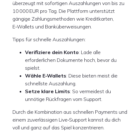
überzeugt mit sofortigen Auszahlungen von bis zu
10 000 EUR pro Tag. Die Plattform unterstützt
gängige Zahlungsmethoden wie Kreditkarten,
E‑Wallets und Banküberweisungen.
Tipps für schnelle Auszahlungen:
Verifiziere dein Konto
: Lade alle
erforderlichen Dokumente hoch, bevor du
spielst.
Wähle E‑Wallets
: Diese bieten meist die
schnellste Auszahlung.
Setze klare Limits
: So vermeidest du
unnötige Rückfragen vom Support.
Durch die Kombination aus schnellen Payments und
einem zuverlässigen Live‑Support kannst du dich
voll und ganz auf das Spiel konzentrieren.