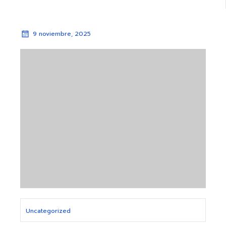
9 noviembre, 2025
Uncategorized