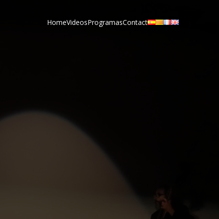
Home
Videos
Programas
Contact