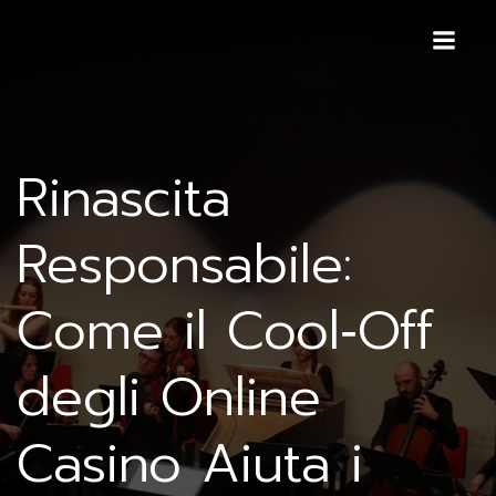
Rinascita
Responsabile:
Come il Cool‑Off
degli Online
Casino Aiuta i