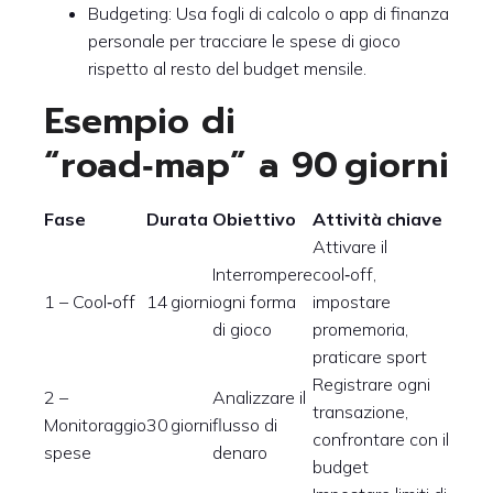
Budgeting: Usa fogli di calcolo o app di finanza
personale per tracciare le spese di gioco
rispetto al resto del budget mensile.
Esempio di
“road‑map” a 90 giorni
Fase
Durata
Obiettivo
Attività chiave
Attivare il
Interrompere
cool‑off,
1 – Cool‑off
14 giorni
ogni forma
impostare
di gioco
promemoria,
praticare sport
Registrare ogni
2 –
Analizzare il
transazione,
Monitoraggio
30 giorni
flusso di
confrontare con il
spese
denaro
budget