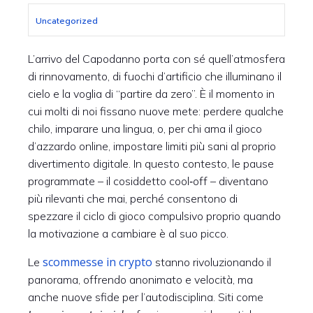
Uncategorized
L’arrivo del Capodanno porta con sé quell’atmosfera
di rinnovamento, di fuochi d’artificio che illuminano il
cielo e la voglia di “partire da zero”. È il momento in
cui molti di noi fissano nuove mete: perdere qualche
chilo, imparare una lingua, o, per chi ama il gioco
d’azzardo online, impostare limiti più sani al proprio
divertimento digitale. In questo contesto, le pause
programmate – il cosiddetto cool‑off – diventano
più rilevanti che mai, perché consentono di
spezzare il ciclo di gioco compulsivo proprio quando
la motivazione a cambiare è al suo picco.
scommesse in crypto
Le
stanno rivoluzionando il
panorama, offrendo anonimato e velocità, ma
anche nuove sfide per l’autodisciplina. Siti come