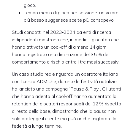
gioco.
Tempo medio di gioco per sessione: un valore
più basso suggerisce scelte più consapevoli.
Studi condotti nel 2023‑2024 da enti di ricerca
indipendenti mostrano che, in media, i giocatori che
hanno attivato un cool‑off di almeno 14 giorni
hanno registrato una diminuzione del 35 % del
comportamento a rischio entro i tre mesi successivi.
Un caso studio reale riguarda un operatore italiano
con licenza ADM che, durante le festività natalizie,
ha lanciato una campagna “Pause & Play”. Gli utenti
che hanno aderito al cool‑off hanno aumentato la
retention dei giocatori responsabili del 12 % rispetto
al resto della base, dimostrando che la pausa non
solo protegge il cliente ma può anche migliorare la
fedeltà a lungo termine.