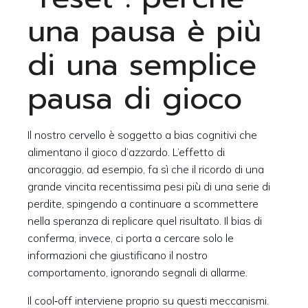
una pausa è più
di una semplice
pausa di gioco
Il nostro cervello è soggetto a bias cognitivi che
alimentano il gioco d’azzardo. L’effetto di
ancoraggio, ad esempio, fa sì che il ricordo di una
grande vincita recentissima pesi più di una serie di
perdite, spingendo a continuare a scommettere
nella speranza di replicare quel risultato. Il bias di
conferma, invece, ci porta a cercare solo le
informazioni che giustificano il nostro
comportamento, ignorando segnali di allarme.
Il cool‑off interviene proprio su questi meccanismi.