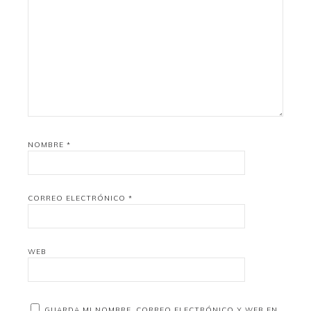
NOMBRE
*
CORREO ELECTRÓNICO
*
WEB
GUARDA MI NOMBRE, CORREO ELECTRÓNICO Y WEB EN