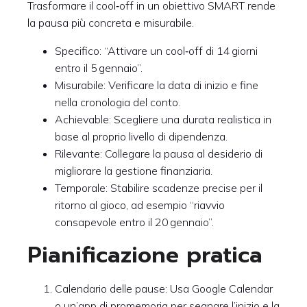
Trasformare il cool‑off in un obiettivo SMART rende
la pausa più concreta e misurabile.
Specifico: “Attivare un cool‑off di 14 giorni
entro il 5 gennaio”.
Misurabile: Verificare la data di inizio e fine
nella cronologia del conto.
Achievable: Scegliere una durata realistica in
base al proprio livello di dipendenza.
Rilevante: Collegare la pausa al desiderio di
migliorare la gestione finanziaria.
Temporale: Stabilire scadenze precise per il
ritorno al gioco, ad esempio “riavvio
consapevole entro il 20 gennaio”.
Pianificazione pratica
Calendario delle pause: Usa Google Calendar
o un’app di promemoria per segnare l’inizio e la