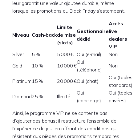
leur garantit une valeur ajoutée durable, même
lorsque les promotions du Black Friday s’estompent.
Accès
Limite
Gestionnaire
live
Niveau
Cash‑back
de mise
dédié
dealers
(slots)
VIP
Silver
5 %
5 000 €
Oui (e‑mail)
Non
Oui
Gold
10 %
10 000 €
Non
(téléphone)
Oui (tables
Platinum
15 %
20 000 €
Oui (chat)
standards)
Oui
Oui (tables
Diamond
25 %
Illimité
(concierge)
privées)
Ainsi, le programme VIP ne se contente pas
d’ajouter des bonus ; il restructure l’ensemble de
l’expérience de jeu, en offrant des conditions qui
résistent aux pièges des promotions temporaires.