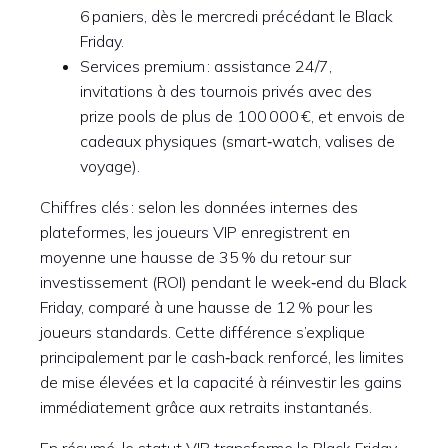
6 paniers, dès le mercredi précédant le Black
Friday.
Services premium : assistance 24/7,
invitations à des tournois privés avec des
prize pools de plus de 100 000 €, et envois de
cadeaux physiques (smart‑watch, valises de
voyage).
Chiffres clés : selon les données internes des
plateformes, les joueurs VIP enregistrent en
moyenne une hausse de 35 % du retour sur
investissement (ROI) pendant le week‑end du Black
Friday, comparé à une hausse de 12 % pour les
joueurs standards. Cette différence s’explique
principalement par le cash‑back renforcé, les limites
de mise élevées et la capacité à réinvestir les gains
immédiatement grâce aux retraits instantanés.