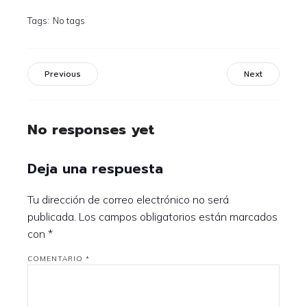
Tags:
No tags
Previous
Next
No responses yet
Deja una respuesta
Tu dirección de correo electrónico no será
publicada.
Los campos obligatorios están marcados
con
*
COMENTARIO
*