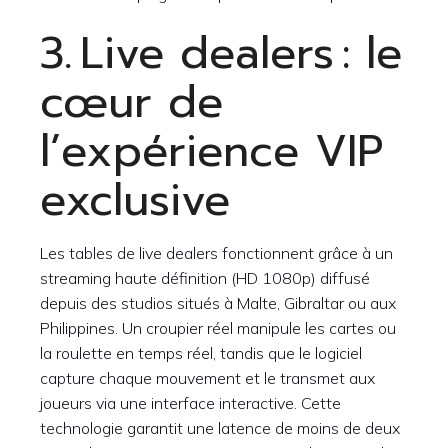
3. Live dealers : le
cœur de
l’expérience VIP
exclusive
Les tables de live dealers fonctionnent grâce à un
streaming haute définition (HD 1080p) diffusé
depuis des studios situés à Malte, Gibraltar ou aux
Philippines. Un croupier réel manipule les cartes ou
la roulette en temps réel, tandis que le logiciel
capture chaque mouvement et le transmet aux
joueurs via une interface interactive. Cette
technologie garantit une latence de moins de deux