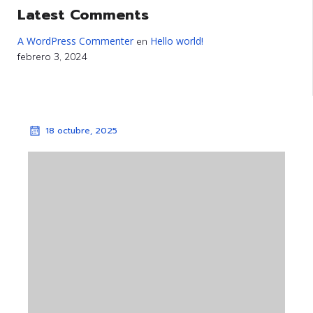
Latest Comments
A WordPress Commenter
Hello world!
en
febrero 3, 2024
18 octubre, 2025