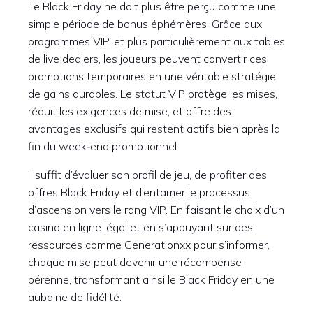
Le Black Friday ne doit plus être perçu comme une
simple période de bonus éphémères. Grâce aux
programmes VIP, et plus particulièrement aux tables
de live dealers, les joueurs peuvent convertir ces
promotions temporaires en une véritable stratégie
de gains durables. Le statut VIP protège les mises,
réduit les exigences de mise, et offre des
avantages exclusifs qui restent actifs bien après la
fin du week‑end promotionnel.
Il suffit d’évaluer son profil de jeu, de profiter des
offres Black Friday et d’entamer le processus
d’ascension vers le rang VIP. En faisant le choix d’un
casino en ligne légal et en s’appuyant sur des
ressources comme Generationxx pour s’informer,
chaque mise peut devenir une récompense
pérenne, transformant ainsi le Black Friday en une
aubaine de fidélité.