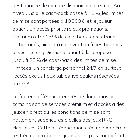
gestionnaire de compte disponible par e‑mail. Au
niveau Gold, le cash‑back passe à 10 %, les limites
de mise sont portées à 10 000 €, et le joueur
obtient un accès prioritaire aux promotions.
Platinum offre 15 % de cash‑back, des retraits
instantanés, ainsi qu’une invitation à des tournois
privés. Le rang Diamond, quant à lui, propose
jusqu’à 25 % de cash‑back, des limites de mise
illimitées, un concierge personnel 24/7 et, surtout,
l’accès exclusif aux tables live dealers réservées
aux VIP.
Le facteur différenciateur réside donc dans la
combinaison de services premium et d’accès à des
jeux en direct où les conditions de mise sont
nettement supérieures à celles des jeux RNG
classiques. Cette différenciation crée une barrière à
l’entrée qui protège les joueurs les plus engagés et