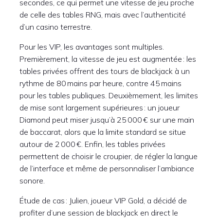
secondes, ce qui permet une vitesse de jeu proche
de celle des tables RNG, mais avec l’authenticité
d’un casino terrestre.
Pour les VIP, les avantages sont multiples.
Premièrement, la vitesse de jeu est augmentée : les
tables privées offrent des tours de blackjack à un
rythme de 80 mains par heure, contre 45 mains
pour les tables publiques. Deuxièmement, les limites
de mise sont largement supérieures : un joueur
Diamond peut miser jusqu’à 25 000 € sur une main
de baccarat, alors que la limite standard se situe
autour de 2 000 €. Enfin, les tables privées
permettent de choisir le croupier, de régler la langue
de l’interface et même de personnaliser l’ambiance
sonore.
Étude de cas : Julien, joueur VIP Gold, a décidé de
profiter d’une session de blackjack en direct le