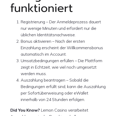
funktioniert
Registrierung – Der Anmeldeprozess dauert
nur wenige Minuten und erfordert nur die
üblichen Identitätsnachweise.
Bonus aktivieren – Nach der ersten
Einzahlung erscheint der Willkommensbonus
automatisch im Account.
Umsatzbedingungen erfüllen – Die Plattform
zeigt in Echtzeit, wie viel noch umgesetzt
werden muss.
Auszahlung beantragen – Sobald die
Bedingungen erfüllt sind, kann die Auszahlung
per Sofortüberweisung oder eWallet
innerhalb von 24 Stunden erfolgen.
Did You Know?
Lemon Casino verarbeitet