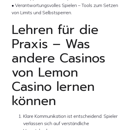
• Verantwortungsvolles Spielen – Tools zum Setzen
von Limits und Selbstsperren.
Lehren für die
Praxis – Was
andere Casinos
von Lemon
Casino lernen
können
Klare Kommunikation ist entscheidend. Spieler
verlassen sich auf verständliche