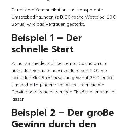
Durch klare Kommunikation und transparente
Umsatzbedingungen (z. B. 30‑fache Wette bei 10 €
Bonus) wird das Vertrauen gestärkt.
Beispiel 1 – Der
schnelle Start
Anna, 28, meldet sich bei Lemon Casino an und
nutzt den Bonus ohne Einzahlung von 10 €. Sie
spielt den Slot
Starburst
und gewinnt 25 €. Da die
Umsatzbedingungen niedrig sind, kann sie den
Gewinn bereits nach wenigen Einsätzen auszahlen
lassen.
Beispiel 2 – Der große
Gewinn durch den