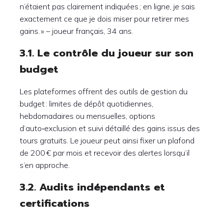
n’étaient pas clairement indiquées ; en ligne, je sais
exactement ce que je dois miser pour retirer mes
gains. » – joueur français, 34 ans.
3.1. Le contrôle du joueur sur son
budget
Les plateformes offrent des outils de gestion du
budget : limites de dépôt quotidiennes,
hebdomadaires ou mensuelles, options
d’auto‑exclusion et suivi détaillé des gains issus des
tours gratuits. Le joueur peut ainsi fixer un plafond
de 200 € par mois et recevoir des alertes lorsqu’il
s’en approche.
3.2. Audits indépendants et
certifications