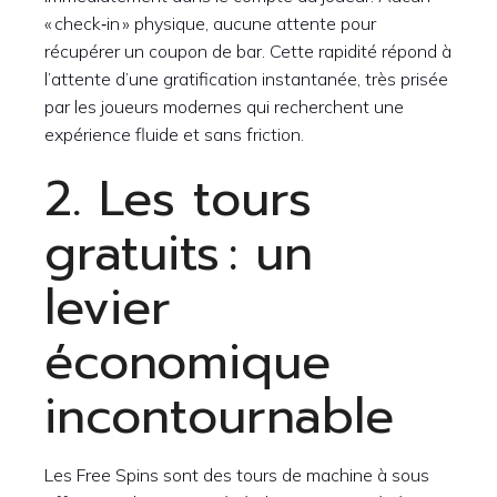
« check‑in » physique, aucune attente pour
récupérer un coupon de bar. Cette rapidité répond à
l’attente d’une gratification instantanée, très prisée
par les joueurs modernes qui recherchent une
expérience fluide et sans friction.
2. Les tours
gratuits : un
levier
économique
incontournable
Les Free Spins sont des tours de machine à sous