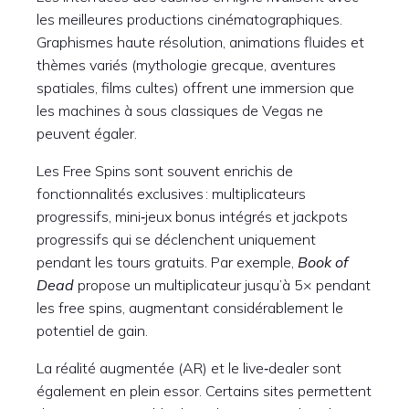
les meilleures productions cinématographiques.
Graphismes haute résolution, animations fluides et
thèmes variés (mythologie grecque, aventures
spatiales, films cultes) offrent une immersion que
les machines à sous classiques de Vegas ne
peuvent égaler.
Les Free Spins sont souvent enrichis de
fonctionnalités exclusives : multiplicateurs
progressifs, mini‑jeux bonus intégrés et jackpots
progressifs qui se déclenchent uniquement
pendant les tours gratuits. Par exemple,
Book of
Dead
propose un multiplicateur jusqu’à 5× pendant
les free spins, augmentant considérablement le
potentiel de gain.
La réalité augmentée (AR) et le live‑dealer sont
également en plein essor. Certains sites permettent