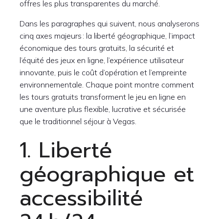
offres les plus transparentes du marché.
Dans les paragraphes qui suivent, nous analyserons
cinq axes majeurs : la liberté géographique, l’impact
économique des tours gratuits, la sécurité et
l’équité des jeux en ligne, l’expérience utilisateur
innovante, puis le coût d’opération et l’empreinte
environnementale. Chaque point montre comment
les tours gratuits transforment le jeu en ligne en
une aventure plus flexible, lucrative et sécurisée
que le traditionnel séjour à Vegas.
1. Liberté
géographique et
accessibilité