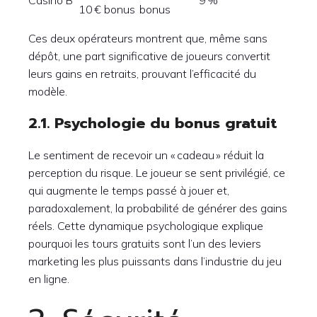
Casino B
9 %
10 € bonus
bonus
Ces deux opérateurs montrent que, même sans
dépôt, une part significative de joueurs convertit
leurs gains en retraits, prouvant l’efficacité du
modèle.
2.1. Psychologie du bonus gratuit
Le sentiment de recevoir un « cadeau » réduit la
perception du risque. Le joueur se sent privilégié, ce
qui augmente le temps passé à jouer et,
paradoxalement, la probabilité de générer des gains
réels. Cette dynamique psychologique explique
pourquoi les tours gratuits sont l’un des leviers
marketing les plus puissants dans l’industrie du jeu
en ligne.