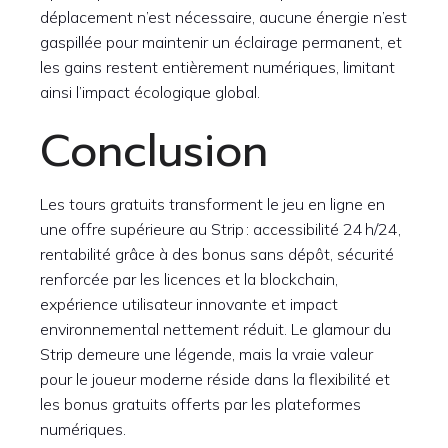
déplacement n’est nécessaire, aucune énergie n’est
gaspillée pour maintenir un éclairage permanent, et
les gains restent entièrement numériques, limitant
ainsi l’impact écologique global.
Conclusion
Les tours gratuits transforment le jeu en ligne en
une offre supérieure au Strip : accessibilité 24 h/24,
rentabilité grâce à des bonus sans dépôt, sécurité
renforcée par les licences et la blockchain,
expérience utilisateur innovante et impact
environnemental nettement réduit. Le glamour du
Strip demeure une légende, mais la vraie valeur
pour le joueur moderne réside dans la flexibilité et
les bonus gratuits offerts par les plateformes
numériques.