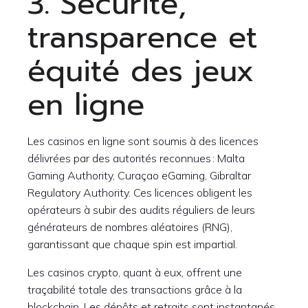
3. Sécurité,
transparence et
équité des jeux
en ligne
Les casinos en ligne sont soumis à des licences
délivrées par des autorités reconnues : Malta
Gaming Authority, Curaçao eGaming, Gibraltar
Regulatory Authority. Ces licences obligent les
opérateurs à subir des audits réguliers de leurs
générateurs de nombres aléatoires (RNG),
garantissant que chaque spin est impartial.
Les casinos crypto, quant à eux, offrent une
traçabilité totale des transactions grâce à la
blockchain. Les dépôts et retraits sont instantanés,