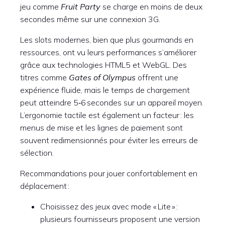
jeu comme
Fruit Party
se charge en moins de deux
secondes même sur une connexion 3G.
Les slots modernes, bien que plus gourmands en
ressources, ont vu leurs performances s’améliorer
grâce aux technologies HTML5 et WebGL. Des
titres comme
Gates of Olympus
offrent une
expérience fluide, mais le temps de chargement
peut atteindre 5‑6 secondes sur un appareil moyen.
L’ergonomie tactile est également un facteur : les
menus de mise et les lignes de paiement sont
souvent redimensionnés pour éviter les erreurs de
sélection.
Recommandations pour jouer confortablement en
déplacement :
Choisissez des jeux avec mode « Lite » :
plusieurs fournisseurs proposent une version