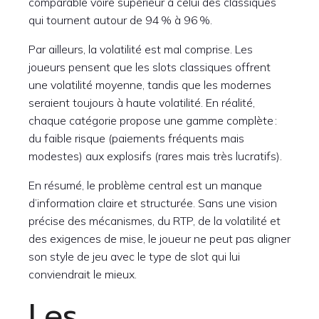
comparable voire supérieur à celui des classiques
qui tournent autour de 94 % à 96 %.
Par ailleurs, la volatilité est mal comprise. Les
joueurs pensent que les slots classiques offrent
une volatilité moyenne, tandis que les modernes
seraient toujours à haute volatilité. En réalité,
chaque catégorie propose une gamme complète :
du faible risque (paiements fréquents mais
modestes) aux explosifs (rares mais très lucratifs).
En résumé, le problème central est un manque
d’information claire et structurée. Sans une vision
précise des mécanismes, du RTP, de la volatilité et
des exigences de mise, le joueur ne peut pas aligner
son style de jeu avec le type de slot qui lui
conviendrait le mieux.
Les