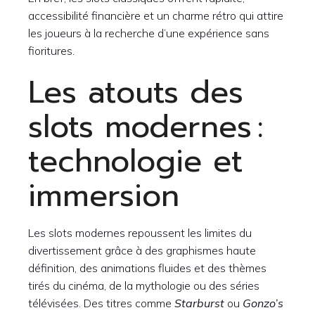
accessibilité financière et un charme rétro qui attire
les joueurs à la recherche d’une expérience sans
fioritures.
Les atouts des
slots modernes :
technologie et
immersion
Les slots modernes repoussent les limites du
divertissement grâce à des graphismes haute
définition, des animations fluides et des thèmes
tirés du cinéma, de la mythologie ou des séries
télévisées. Des titres comme
Starburst
ou
Gonzo’s