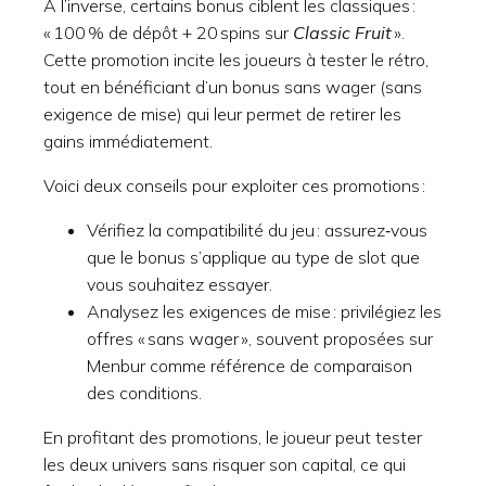
À l’inverse, certains bonus ciblent les classiques :
« 100 % de dépôt + 20 spins sur
Classic Fruit
».
Cette promotion incite les joueurs à tester le rétro,
tout en bénéficiant d’un bonus sans wager (sans
exigence de mise) qui leur permet de retirer les
gains immédiatement.
Voici deux conseils pour exploiter ces promotions :
Vérifiez la compatibilité du jeu : assurez‑vous
que le bonus s’applique au type de slot que
vous souhaitez essayer.
Analysez les exigences de mise : privilégiez les
offres « sans wager », souvent proposées sur
Menbur comme référence de comparaison
des conditions.
En profitant des promotions, le joueur peut tester
les deux univers sans risquer son capital, ce qui