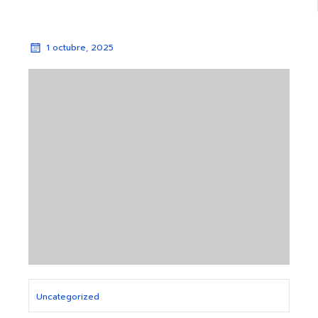
1 octubre, 2025
Uncategorized