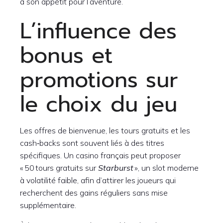
à son appétit pour l’aventure.
L’influence des
bonus et
promotions sur
le choix du jeu
Les offres de bienvenue, les tours gratuits et les
cash‑backs sont souvent liés à des titres
spécifiques. Un casino français peut proposer
« 50 tours gratuits sur
Starburst
», un slot moderne
à volatilité faible, afin d’attirer les joueurs qui
recherchent des gains réguliers sans mise
supplémentaire.