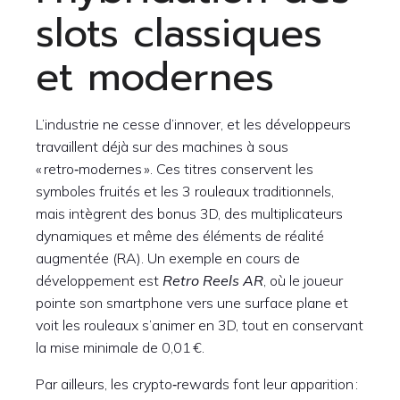
slots classiques
et modernes
L’industrie ne cesse d’innover, et les développeurs
travaillent déjà sur des machines à sous
« retro‑modernes ». Ces titres conservent les
symboles fruités et les 3 rouleaux traditionnels,
mais intègrent des bonus 3D, des multiplicateurs
dynamiques et même des éléments de réalité
augmentée (RA). Un exemple en cours de
développement est
Retro Reels AR
, où le joueur
pointe son smartphone vers une surface plane et
voit les rouleaux s’animer en 3D, tout en conservant
la mise minimale de 0,01 €.
Par ailleurs, les crypto‑rewards font leur apparition :