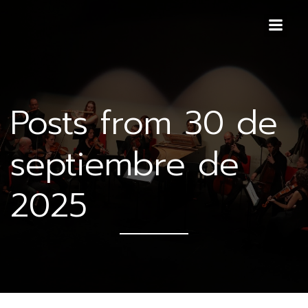
Posts from 30 de
septiembre de
2025