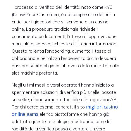
Il processo di verifica dell’identità, noto come KYC
(Know‑Your‑Customer), è da sempre uno dei punti
critici per i giocatori che si iscrivono a un casinò
online. La procedura tradizionale richiede il
caricamento di documenti, l’attesa di approvazione
manuale e, spesso, richieste di ulteriori informazioni.
Questo rallenta l’onboarding, aumenta il tasso di
abbandono e penalizza l’esperienza di chi desidera
passare subito al gioco, al tavolo della roulette o alla
slot machine preferita.
Negli ultimi mesi, diversi operatori hanno iniziato a
sperimentare soluzioni di verifica più snelle, basate
su selfie, riconoscimento facciale e integrazioni API.
migliori casino
Per chi cerca esempi concreti, il sito
online aams
elenca piattaforme che hanno già
adottato queste tecnologie, mostrando come la
rapidità della verifica possa diventare un vero