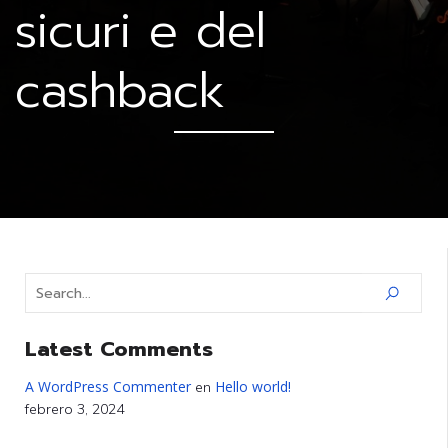
sicuri e del
cashback
Latest Comments
A WordPress Commenter
Hello world!
en
febrero 3, 2024