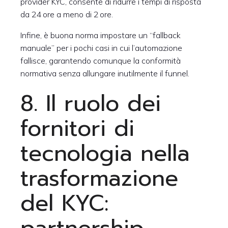
provider KYC, consente di ridurre i tempi di risposta
da 24 ore a meno di 2 ore.
Infine, è buona norma impostare un “fallback
manuale” per i pochi casi in cui l’automazione
fallisce, garantendo comunque la conformità
normativa senza allungare inutilmente il funnel.
8. Il ruolo dei
fornitori di
tecnologia nella
trasformazione
del KYC: