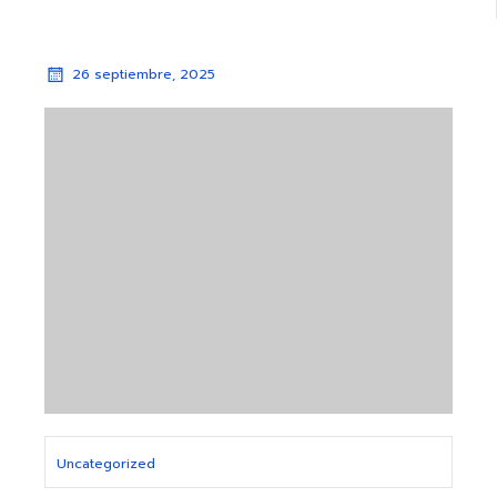
26 septiembre, 2025
Uncategorized