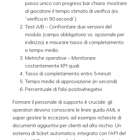
passo unico con progress bar chiara; mostrare
al giocatore il tempo stimato di verifica (es.
“verifica in 90 secondi”).
Test A/B – Confrontare due versioni del
modulo (campo obbligatorio vs. opzionale per
indirizzo) e misurare tasso di completamento
e tempo medio.
Metriche operative – Monitorare
costantemente KPI quali:
Tasso di completamento entro 5 minuti
Tempo medio di approvazione (in secondi)
Percentuale di falsi positivi/negativi
Formare il personale di supporto è cruciale: gli
operatori devono conoscere le linee guida AML e
saper gestire le eccezioni, ad esempio richieste di
documenti aggiuntivi per clienti ad alto rischio. Un
sistema di ticket automatico, integrato con l’API del