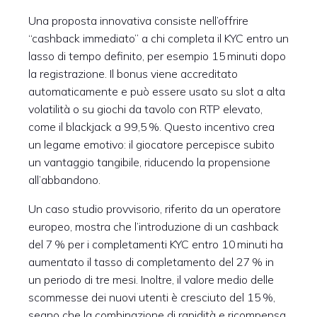
Una proposta innovativa consiste nell’offrire
“cashback immediato” a chi completa il KYC entro un
lasso di tempo definito, per esempio 15 minuti dopo
la registrazione. Il bonus viene accreditato
automaticamente e può essere usato su slot a alta
volatilità o su giochi da tavolo con RTP elevato,
come il blackjack a 99,5 %. Questo incentivo crea
un legame emotivo: il giocatore percepisce subito
un vantaggio tangibile, riducendo la propensione
all’abbandono.
Un caso studio provvisorio, riferito da un operatore
europeo, mostra che l’introduzione di un cashback
del 7 % per i completamenti KYC entro 10 minuti ha
aumentato il tasso di completamento del 27 % in
un periodo di tre mesi. Inoltre, il valore medio delle
scommesse dei nuovi utenti è cresciuto del 15 %,
segno che la combinazione di rapidità e ricompensa