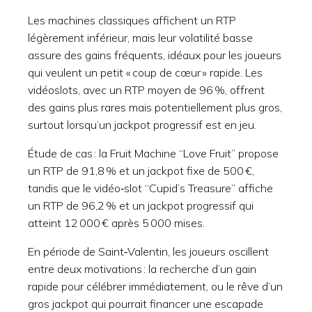
Les machines classiques affichent un RTP
légèrement inférieur, mais leur volatilité basse
assure des gains fréquents, idéaux pour les joueurs
qui veulent un petit « coup de cœur » rapide. Les
vidéoslots, avec un RTP moyen de 96 %, offrent
des gains plus rares mais potentiellement plus gros,
surtout lorsqu’un jackpot progressif est en jeu.
Étude de cas : la Fruit Machine “Love Fruit” propose
un RTP de 91,8 % et un jackpot fixe de 500 €,
tandis que le vidéo‑slot “Cupid’s Treasure” affiche
un RTP de 96,2 % et un jackpot progressif qui
atteint 12 000 € après 5 000 mises.
En période de Saint‑Valentin, les joueurs oscillent
entre deux motivations : la recherche d’un gain
rapide pour célébrer immédiatement, ou le rêve d’un
gros jackpot qui pourrait financer une escapade