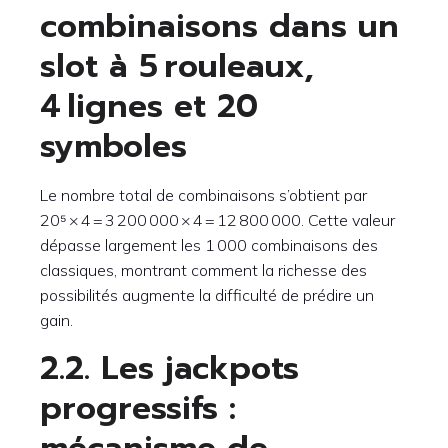
combinaisons dans un
slot à 5 rouleaux,
4 lignes et 20
symboles
Le nombre total de combinaisons s’obtient par
20⁵ × 4 = 3 200 000 × 4 = 12 800 000. Cette valeur
dépasse largement les 1 000 combinaisons des
classiques, montrant comment la richesse des
possibilités augmente la difficulté de prédire un
gain.
2.2. Les jackpots
progressifs :