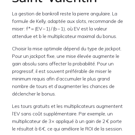
La gestion de bankroll reste la pierre angulaire. La
formule de Kelly, adaptée aux slots, recommande de
miser : f* = (EV – 1) / (b – 1), où EV est la valeur
attendue et b le multiplicateur maximal du bonus.
Choisir la mise optimale dépend du type de jackpot.
Pour un jackpot fixe, une mise élevée augmente le
gain absolu sans affecter la probabilité. Pour un
progressif, il est souvent préférable de miser le
minimum requis afin d’accumuler le plus grand
nombre de tours et d’augmenter les chances de
déclencher le bonus.
Les tours gratuits et les multiplicateurs augmentent
l’EV sans coût supplémentaire. Par exemple, un
multiplicateur de 3× appliqué à un gain de 2 € porte
le résultat à 6 €, ce qui améliore le ROI de la session.