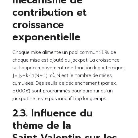
mécanisme de
contribution et
croissance
exponentielle
Chaque mise alimente un pool commun : 1 % de
chaque mise est ajouté au jackpot. La croissance
suit approximativement une fonction logarithmique :
J = J₀ + k · ln(N + 1), où N est le nombre de mises
cumulées. Des seuils de déclenchement (par ex.
5 000 €) sont programmés pour garantir qu’un
jackpot ne reste pas inactif trop longtemps.
2.3. Influence du
thème de la
Saint‑Valentin sur les