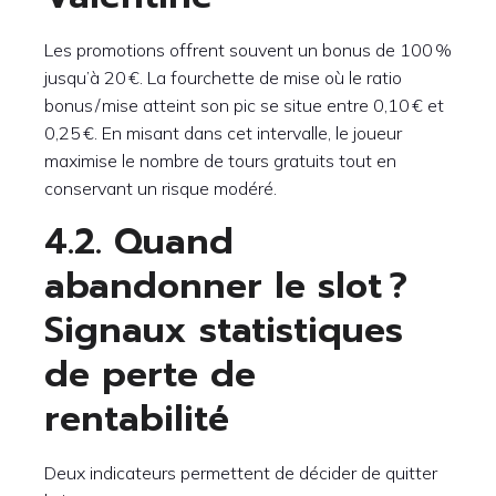
Les promotions offrent souvent un bonus de 100 %
jusqu’à 20 €. La fourchette de mise où le ratio
bonus / mise atteint son pic se situe entre 0,10 € et
0,25 €. En misant dans cet intervalle, le joueur
maximise le nombre de tours gratuits tout en
conservant un risque modéré.
4.2. Quand
abandonner le slot ?
Signaux statistiques
de perte de
rentabilité
Deux indicateurs permettent de décider de quitter