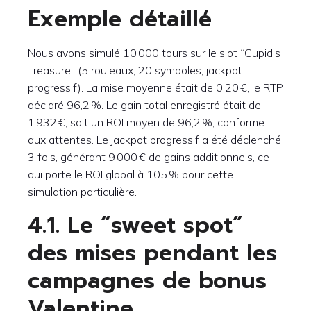
Exemple détaillé
Nous avons simulé 10 000 tours sur le slot “Cupid’s
Treasure” (5 rouleaux, 20 symboles, jackpot
progressif). La mise moyenne était de 0,20 €, le RTP
déclaré 96,2 %. Le gain total enregistré était de
1 932 €, soit un ROI moyen de 96,2 %, conforme
aux attentes. Le jackpot progressif a été déclenché
3 fois, générant 9 000 € de gains additionnels, ce
qui porte le ROI global à 105 % pour cette
simulation particulière.
4.1. Le “sweet spot”
des mises pendant les
campagnes de bonus
Valentine