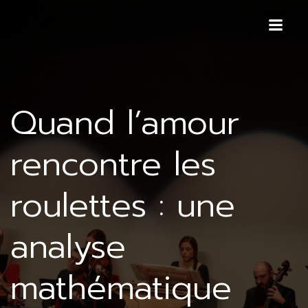
Quand l’amour
rencontre les
roulettes : une
analyse
mathématique