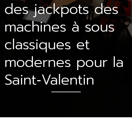
des jackpots des
machines à sous
classiques et
modernes pour la
Saint‑Valentin