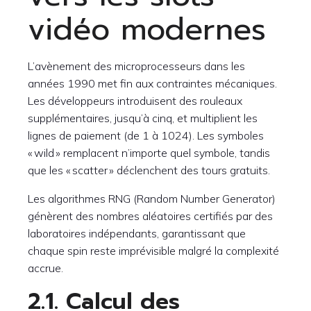
vidéo modernes
L’avènement des microprocesseurs dans les
années 1990 met fin aux contraintes mécaniques.
Les développeurs introduisent des rouleaux
supplémentaires, jusqu’à cinq, et multiplient les
lignes de paiement (de 1 à 1024). Les symboles
« wild » remplacent n’importe quel symbole, tandis
que les « scatter » déclenchent des tours gratuits.
Les algorithmes RNG (Random Number Generator)
génèrent des nombres aléatoires certifiés par des
laboratoires indépendants, garantissant que
chaque spin reste imprévisible malgré la complexité
accrue.
2.1. Calcul des