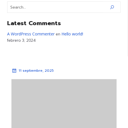
Latest Comments
A WordPress Commenter
Hello world!
en
febrero 3, 2024
11 septiembre, 2025