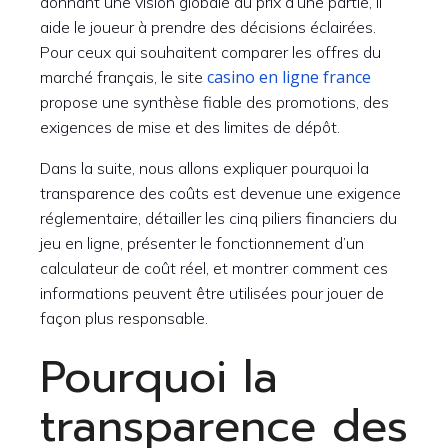
donnant une vision globale du prix d’une partie, il
aide le joueur à prendre des décisions éclairées.
Pour ceux qui souhaitent comparer les offres du
casino en ligne france
marché français, le site
propose une synthèse fiable des promotions, des
exigences de mise et des limites de dépôt.
Dans la suite, nous allons expliquer pourquoi la
transparence des coûts est devenue une exigence
réglementaire, détailler les cinq piliers financiers du
jeu en ligne, présenter le fonctionnement d’un
calculateur de coût réel, et montrer comment ces
informations peuvent être utilisées pour jouer de
façon plus responsable.
Pourquoi la
transparence des