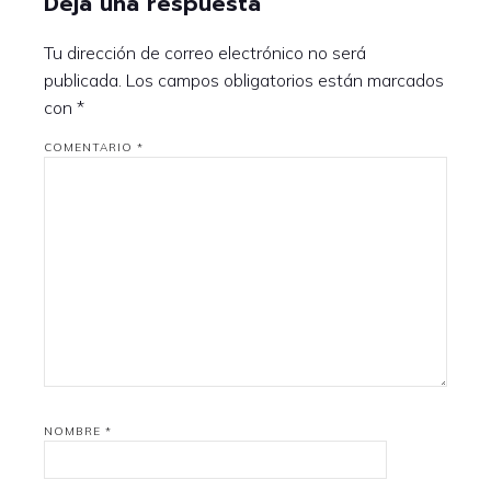
Deja una respuesta
Tu dirección de correo electrónico no será
publicada.
Los campos obligatorios están marcados
con
*
COMENTARIO
*
NOMBRE
*