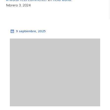
febrero 3, 2024
9 septiembre, 2025