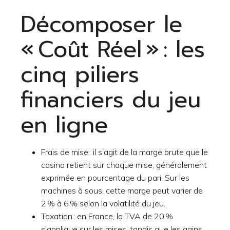
Décomposer le
« Coût Réel » : les
cinq piliers
financiers du jeu
en ligne
Frais de mise : il s’agit de la marge brute que le
casino retient sur chaque mise, généralement
exprimée en pourcentage du pari. Sur les
machines à sous, cette marge peut varier de
2 % à 6 % selon la volatilité du jeu.
Taxation : en France, la TVA de 20 %
s’applique sur les mises, tandis que les gains