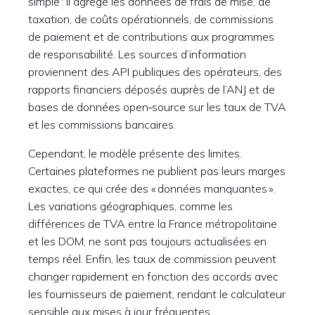
simple : il agrège les données de frais de mise, de
taxation, de coûts opérationnels, de commissions
de paiement et de contributions aux programmes
de responsabilité. Les sources d’information
proviennent des API publiques des opérateurs, des
rapports financiers déposés auprès de l’ANJ et de
bases de données open‑source sur les taux de TVA
et les commissions bancaires.
Cependant, le modèle présente des limites.
Certaines plateformes ne publient pas leurs marges
exactes, ce qui crée des « données manquantes ».
Les variations géographiques, comme les
différences de TVA entre la France métropolitaine
et les DOM, ne sont pas toujours actualisées en
temps réel. Enfin, les taux de commission peuvent
changer rapidement en fonction des accords avec
les fournisseurs de paiement, rendant le calculateur
sensible aux mises à jour fréquentes.