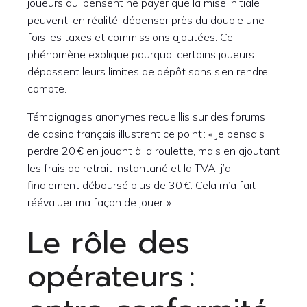
joueurs qui pensent ne payer que la mise initiale
peuvent, en réalité, dépenser près du double une
fois les taxes et commissions ajoutées. Ce
phénomène explique pourquoi certains joueurs
dépassent leurs limites de dépôt sans s’en rendre
compte.
Témoignages anonymes recueillis sur des forums
de casino français illustrent ce point : « Je pensais
perdre 20 € en jouant à la roulette, mais en ajoutant
les frais de retrait instantané et la TVA, j’ai
finalement déboursé plus de 30 €. Cela m’a fait
réévaluer ma façon de jouer. »
Le rôle des
opérateurs :