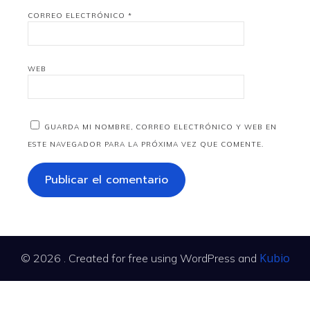
CORREO ELECTRÓNICO
*
WEB
GUARDA MI NOMBRE, CORREO ELECTRÓNICO Y WEB EN
ESTE NAVEGADOR PARA LA PRÓXIMA VEZ QUE COMENTE.
Kubio
© 2026 . Created for free using WordPress and