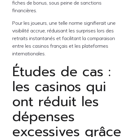
fiches de bonus, sous peine de sanctions
financières.
Pour les joueurs, une telle norme signifierait une
visibilité accrue, réduisant les surprises lors des
retraits instantanés et facilitant la comparaison
entre les casinos français et les plateformes
internationales.
Études de cas :
les casinos qui
ont réduit les
dépenses
excessives grâce