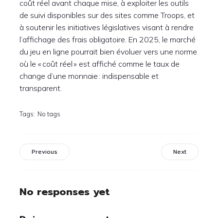
coût réel avant chaque mise, à exploiter les outils
de suivi disponibles sur des sites comme Troops, et
à soutenir les initiatives législatives visant à rendre
l’affichage des frais obligatoire. En 2025, le marché
du jeu en ligne pourrait bien évoluer vers une norme
où le « coût réel » est affiché comme le taux de
change d’une monnaie : indispensable et
transparent.
Tags:
No tags
Previous
Next
No responses yet