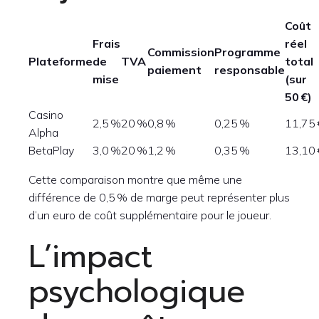
Coût
Frais
réel
Commission
Programme
Plateforme
de
TVA
total
paiement
responsable
mise
(sur
50 €)
Casino
2,5 %
20 %
0,8 %
0,25 %
11,75 
Alpha
BetaPlay
3,0 %
20 %
1,2 %
0,35 %
13,10 
Cette comparaison montre que même une
différence de 0,5 % de marge peut représenter plus
d’un euro de coût supplémentaire pour le joueur.
L’impact
psychologique