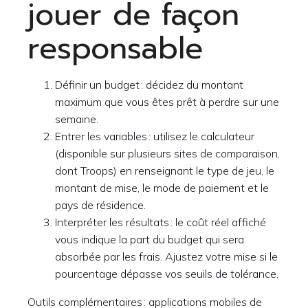
jouer de façon
responsable
Définir un budget : décidez du montant
maximum que vous êtes prêt à perdre sur une
semaine.
Entrer les variables : utilisez le calculateur
(disponible sur plusieurs sites de comparaison,
dont Troops) en renseignant le type de jeu, le
montant de mise, le mode de paiement et le
pays de résidence.
Interpréter les résultats : le coût réel affiché
vous indique la part du budget qui sera
absorbée par les frais. Ajustez votre mise si le
pourcentage dépasse vos seuils de tolérance.
Outils complémentaires : applications mobiles de