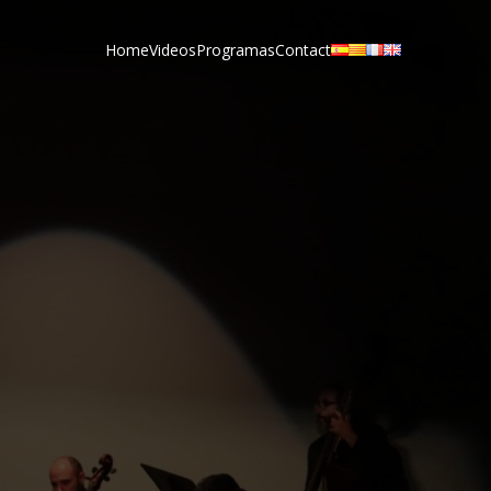
Home
Videos
Programas
Contact