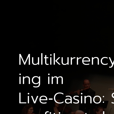
Multikurren
ing im
Live‑Casino: