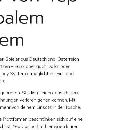
balem
tem
r. Spieler aus Deutschland, Österreich
tzen – Euro, aber auch Dollar oder
rency‑System ermöglicht es, Ein- und
en.
sgebühren. Studien zeigen, dass bis zu
hnungen verloren gehen können. Mit
 mehr von deinem Einsatz in der Tasche.
ele Plattformen beschränken sich auf eine
h ist. Yep Casino hat hier einen klaren