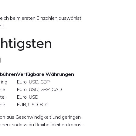
eich beim ersten Einzahlen auswählst,
tt.
htigsten
n
bühren
Verfügbare Währungen
ring
Euro, USD, GBP
ine
Euro, USD, GBP, CAD
tel
Euro, USD
ine
EUR, USD, BTC
tion aus Geschwindigkeit und geringen
nen, sodass du flexibel bleiben kannst.