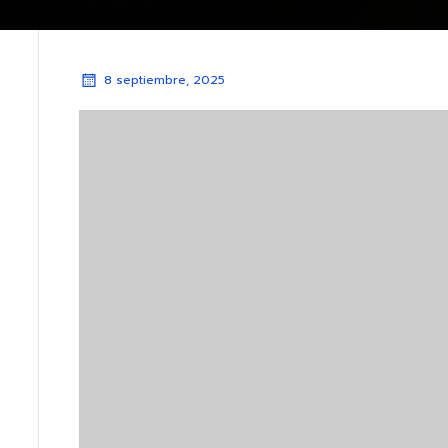
8 septiembre, 2025