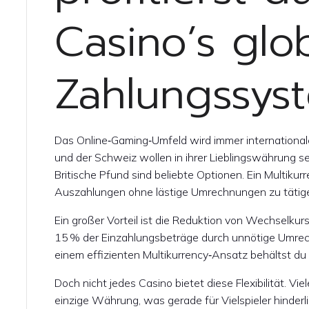
Casino’s glo
Zahlungssys
Das Online‑Gaming‑Umfeld wird immer internationale
und der Schweiz wollen in ihrer Lieblingswährung se
Britische Pfund sind beliebte Optionen. Ein Multikur
Auszahlungen ohne lästige Umrechnungen zu tätig
Ein großer Vorteil ist die Reduktion von Wechselkur
15 % der Einzahlungsbeträge durch unnötige Umrec
einem effizienten Multikurrency‑Ansatz behältst du
Doch nicht jedes Casino bietet diese Flexibilität. Vi
einzige Währung, was gerade für Vielspieler hinderlic