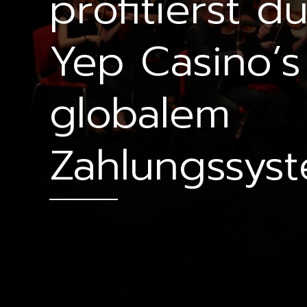
profitierst d
Yep Casino’s
globalem
Zahlungssys