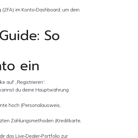
ng (2FA) im Konto‑Dashboard, um dein
t‑Guide: So
to ein
ke auf „Registrieren“.
 kannst du deine Hauptwährung
ente hoch (Personalausweis,
tzten Zahlungsmethoden (Kreditkarte,
ir das Live‑Dealer‑Portfolio zur