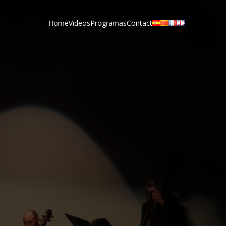
Home
Videos
Programas
Contact