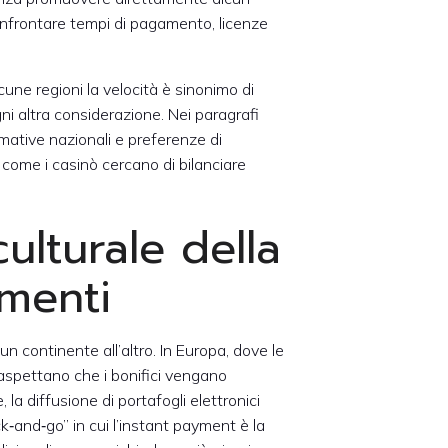
onfrontare tempi di pagamento, licenze
lcune regioni la velocità è sinonimo di
gni altra considerazione. Nei paragrafi
mative nazionali e preferenze di
come i casinò cercano di bilanciare
ulturale della
amenti
 continente all’altro. In Europa, dove le
 aspettano che i bonifici vengano
 la diffusione di portafogli elettronici
k‑and‑go” in cui l’instant payment è la