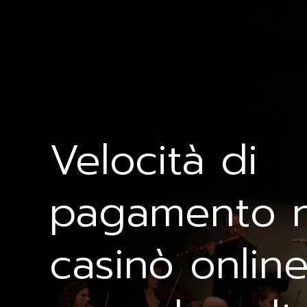
Velocità di
pagamento n
casinò online