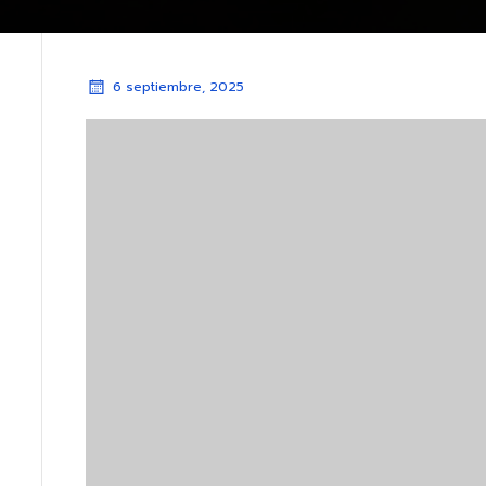
6 septiembre, 2025