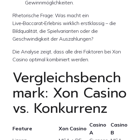
Gewinnmöglichkeiten.
Rhetorische Frage: Was macht ein
Live‑Baccarat‑Erlebnis wirklich erstklassig – die
Bildqualität, die Spielvarianten oder die
Geschwindigkeit der Auszahlungen?
Die Analyse zeigt, dass alle drei Faktoren bei Xon
Casino optimal kombiniert werden.
Vergleichsbench
mark: Xon Casino
vs. Konkurrenz
Casino
Casino
Feature
Xon Casino
A
B