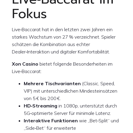
Fokus
Live‑Baccarat hat in den letzten zwei Jahren ein
starkes Wachstum von 27 % verzeichnet. Spieler
schätzen die Kombination aus echter
Dealer‑Interaktion und digitaler Komfortabilität.
Xon Casino
bietet folgende Besonderheiten im
Live‑Baccarat:
Mehrere Tischvarianten
(Classic, Speed,
VIP) mit unterschiedlichen Mindesteinsätzen
von 5 € bis 200 €.
HD‑Streaming
in 1080p, unterstützt durch
5G‑optimierte Server für minimale Latenz.
Interaktive Funktionen
wie „Bet‑Split“ und
„Side‑Bet“ für erweiterte