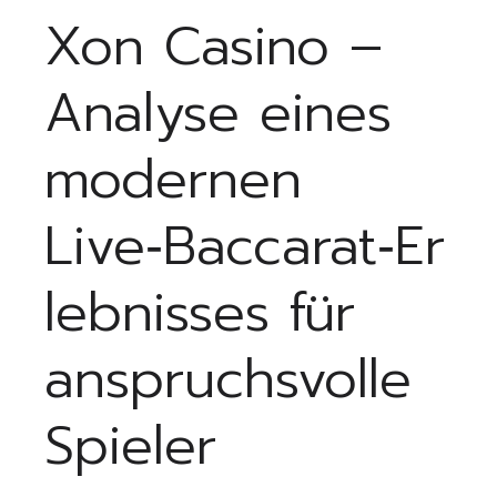
Xon Casino –
Analyse eines
modernen
Live‑Baccarat‑Er
lebnisses für
anspruchsvolle
Spieler