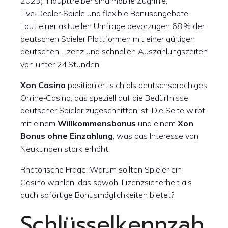
2023). Haupttreiber sind mobile Zugriffe,
Live‑Dealer‑Spiele und flexible Bonusangebote.
Laut einer aktuellen Umfrage bevorzugen 68 % der
deutschen Spieler Plattformen mit einer gültigen
deutschen Lizenz und schnellen Auszahlungszeiten
von unter 24 Stunden.
Xon Casino
positioniert sich als deutschsprachiges
Online‑Casino, das speziell auf die Bedürfnisse
deutscher Spieler zugeschnitten ist. Die Seite wirbt
mit einem
Willkommensbonus
und einem
Xon
Bonus ohne Einzahlung
, was das Interesse von
Neukunden stark erhöht.
Rhetorische Frage: Warum sollten Spieler ein
Casino wählen, das sowohl Lizenzsicherheit als
auch sofortige Bonusmöglichkeiten bietet?
Schlüsselkennzah