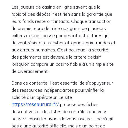
Les joueurs de casino en ligne savent que la
rapidité des dépôts n’est rien sans la garantie que
leurs fonds resteront intacts. Chaque transaction,
du premier euro de mise aux gains de plusieurs
milliers d’euros, passe par des infrastructures qui
doivent résister aux cyber‑attaques, aux fraudes et
aux erreurs humaines. C’est pourquoi la sécurité
des paiements est devenue le critère décisif
lorsqu’on compare un casino fiable à un simple site
de divertissement.
Dans ce contexte, il est essentiel de s’appuyer sur
des ressources indépendantes pour vérifier la
solidité d’un opérateur. Le site
https://reseaurural.fr/
propose des fiches
descriptives et des listes de contrôles que vous
pouvez consulter avant de vous inscrire. Il ne s’agit
pas d’une autorité officielle, mais d’un point de