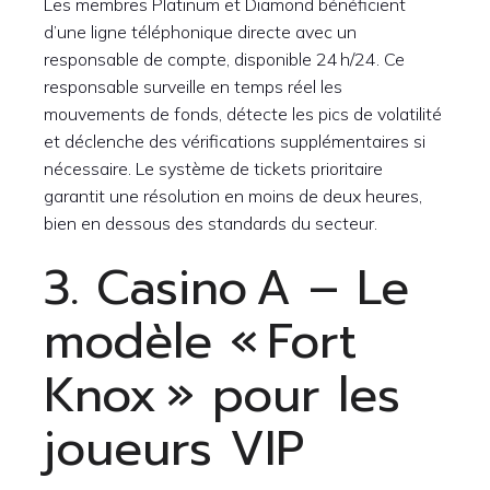
Les membres Platinum et Diamond bénéficient
d’une ligne téléphonique directe avec un
responsable de compte, disponible 24 h/24. Ce
responsable surveille en temps réel les
mouvements de fonds, détecte les pics de volatilité
et déclenche des vérifications supplémentaires si
nécessaire. Le système de tickets prioritaire
garantit une résolution en moins de deux heures,
bien en dessous des standards du secteur.
3. Casino A – Le
modèle « Fort
Knox » pour les
joueurs VIP