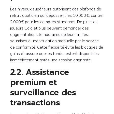
Les niveaux supérieurs autorisent des plafonds de
retrait quotidien qui dépassent les 10 000 €, contre
2 000 € pour les comptes standards. De plus, les
joueurs Gold et plus peuvent demander des
augmentations temporaires de leurs limites,
soumises à une validation manuelle par le service
de conformité. Cette flexibilité évite les blocages de
gains et assure que les fonds restent disponibles
immédiatement après une session gagnante.
2.2. Assistance
premium et
surveillance des
transactions