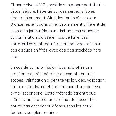
Chaque niveau VIP possède son propre portefeuille
virtuel séparé, hébergé sur des serveurs isolés
géographiquement. Ainsi, les fonds d’un joueur
Bronze restent dans un environnement différent de
ceux d’un joueur Platinum, limitant les risques de
contamination croisée en cas de faille. Les
portefeuilles sont régulièrement sauvegardés sur
des disques chiffrés, avec des clés stockées hors
site.
En cas de compromission, Casino C offre une
procédure de récupération de compte en trois
étapes : vérification d’identité via la vidéo, validation
du token hardware et confirmation d’une adresse
e‑mail secondaire. Cette méthode garantit que
même si un pirate obtient le mot de passe, il ne
pourra pas accéder aux fonds sans les deux
facteurs supplémentaires.