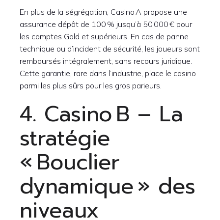
En plus de la ségrégation, Casino A propose une
assurance dépôt de 100 % jusqu’à 50 000 € pour
les comptes Gold et supérieurs. En cas de panne
technique ou d’incident de sécurité, les joueurs sont
remboursés intégralement, sans recours juridique.
Cette garantie, rare dans l’industrie, place le casino
parmi les plus sûrs pour les gros parieurs.
4. Casino B – La
stratégie
« Bouclier
dynamique » des
niveaux