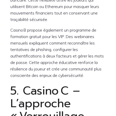
bancaire. Cette flexibilité attire les joueurs qui
utilisent Bitcoin ou Ethereum pour masquer leurs
mouvements financiers tout en conservant une
traçabilité sécurisée.
Casino B propose également un programme de
formation gratuit pour les VIP. Des webinaires
mensuels expliquent comment reconnaître les
tentatives de phishing, configurer les
authentifications à deux facteurs et gérer les mots
de passe. Cette approche éducative renforce la
résilience du joueur et crée une communauté plus
consciente des enjeux de cybersécurité.
5. Casino C –
L’approche