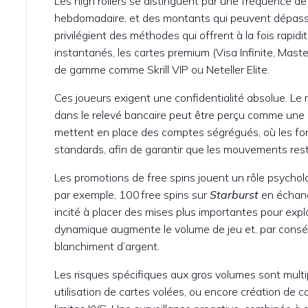
Les high rollers se distinguent par une fréquence d
hebdomadaire, et des montants qui peuvent dépasser
privilégient des méthodes qui offrent à la fois rapidi
instantanés, les cartes premium (Visa Infinite, Maste
de gamme comme Skrill VIP ou Neteller Elite.
Ces joueurs exigent une confidentialité absolue. Le 
dans le relevé bancaire peut être perçu comme une p
mettent en place des comptes ségrégués, où les fon
standards, afin de garantir que les mouvements reste
Les promotions de free spins jouent un rôle psychol
par exemple, 100 free spins sur
Starburst
en échang
incité à placer des mises plus importantes pour explo
dynamique augmente le volume de jeu et, par conséq
blanchiment d’argent.
Les risques spécifiques aux gros volumes sont multi
utilisation de cartes volées, ou encore création de 