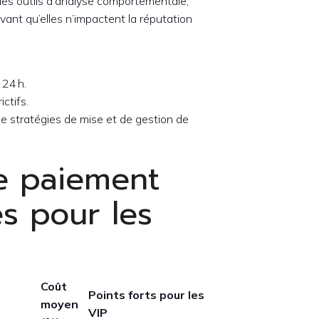
 des outils d’analyse comportementale,
vant qu’elles n’impactent la réputation
 24 h.
ctifs.
de stratégies de mise et de gestion de
de paiement
es pour les
Coût
Points forts pour les
moyen
VIP