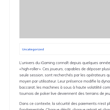
Uncategorized
L’univers du iGaming connaît depuis quelques année
« high‑roller ». Ces joueurs, capables de déposer plus
seule session, sont recherchés par les opérateurs q
moyen par utilisateur. Leur présence modifie la dyna
baccarat, les machines à sous à haute volatilité c
tournois de poker live deviennent des terrains de je
Dans ce contexte, la sécurité des paiements n’est 
fondamentale. Chaque dépôt, chaque retrait et cha