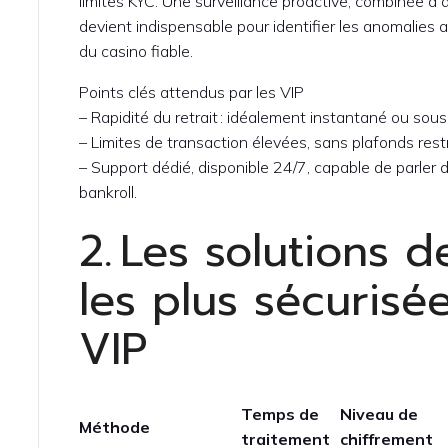
limites KYC. Une surveillance proactive, combinée à
devient indispensable pour identifier les anomalies a
du casino fiable.
Points clés attendus par les VIP
– Rapidité du retrait : idéalement instantané ou sous
– Limites de transaction élevées, sans plafonds restri
– Support dédié, disponible 24/7, capable de parler 
bankroll.
2. Les solutions 
les plus sécurisé
VIP
Temps de
Niveau de
Méthode
traitement
chiffrement