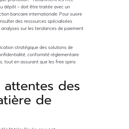
u dépôt – doit être traitée avec un
tion bancaire internationale. Pour suivre
nsulter des ressources spécialisées
es analyses sur les tendances de paiement
ication stratégique des solutions de
confidentialité, conformité réglementaire
s, tout en assurant que les free spins
 attentes des
atière de