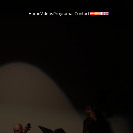
Home
Videos
Programas
Contact