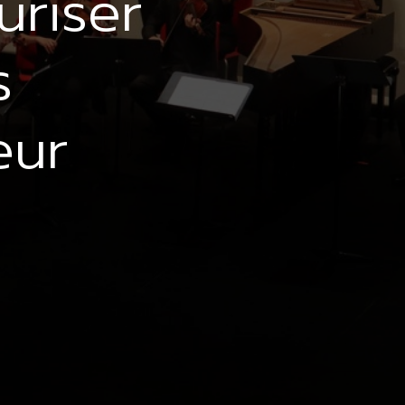
uriser
s
eur