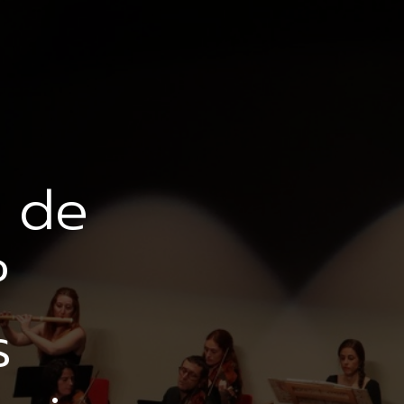
s de
P
s