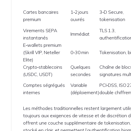
Cartes bancaires
1‑2 jours
3‑D Secure,
premium
ouvrés
tokenisation
Virements SEPA
TLS 1.3,
Immédiat
instantanés
authentificatio
E‑wallets premium
(Skrill VIP, Neteller
0‑30 min
Tokenisation, b
Elite)
Crypto‑stablecoins
Quelques
Chaîne de blocs
(USDC, USDT)
secondes
signatures mult
Comptes ségrégués
Variable
PCI‑DSS, ISO 
internes
(déploiement)
double chiffre
Les méthodes traditionnelles restent largement util
toujours aux exigences de vitesse et de discrétion d
offrent une couche supplémentaire de tokenisation, 
stocké en clair, et permettent l’authentification biom