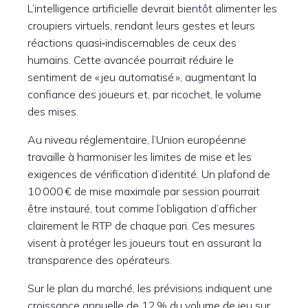
L’intelligence artificielle devrait bientôt alimenter les
croupiers virtuels, rendant leurs gestes et leurs
réactions quasi‑indiscernables de ceux des
humains. Cette avancée pourrait réduire le
sentiment de « jeu automatisé », augmentant la
confiance des joueurs et, par ricochet, le volume
des mises.
Au niveau réglementaire, l’Union européenne
travaille à harmoniser les limites de mise et les
exigences de vérification d’identité. Un plafond de
10 000 € de mise maximale par session pourrait
être instauré, tout comme l’obligation d’afficher
clairement le RTP de chaque pari. Ces mesures
visent à protéger les joueurs tout en assurant la
transparence des opérateurs.
Sur le plan du marché, les prévisions indiquent une
croissance annuelle de 12 % du volume de jeu sur