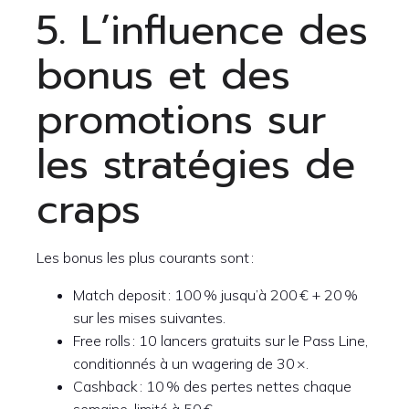
5. L’influence des
bonus et des
promotions sur
les stratégies de
craps
Les bonus les plus courants sont :
Match deposit : 100 % jusqu’à 200 € + 20 %
sur les mises suivantes.
Free rolls : 10 lancers gratuits sur le Pass Line,
conditionnés à un wagering de 30 ×.
Cashback : 10 % des pertes nettes chaque
semaine, limité à 50 €.