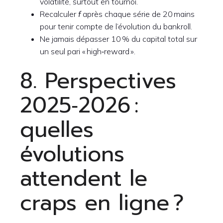
volatilité, surtout en tournoi.
Recalculer
f
après chaque série de 20 mains
pour tenir compte de l’évolution du bankroll.
Ne jamais dépasser 10 % du capital total sur
un seul pari « high‑reward ».
8. Perspectives
2025‑2026 :
quelles
évolutions
attendent le
craps en ligne ?