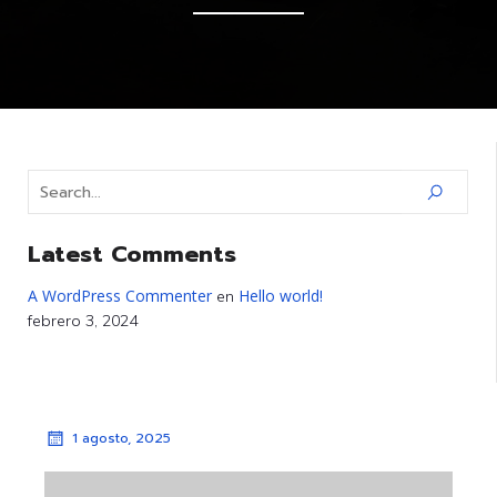
Latest Comments
A WordPress Commenter
Hello world!
en
febrero 3, 2024
1 agosto, 2025