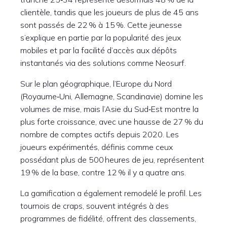
clientèle, tandis que les joueurs de plus de 45 ans
sont passés de 22 % à 15 %. Cette jeunesse
s’explique en partie par la popularité des jeux
mobiles et par la facilité d’accès aux dépôts
instantanés via des solutions comme Neosurf.
Sur le plan géographique, l’Europe du Nord
(Royaume‑Uni, Allemagne, Scandinavie) domine les
volumes de mise, mais l’Asie du Sud‑Est montre la
plus forte croissance, avec une hausse de 27 % du
nombre de comptes actifs depuis 2020. Les
joueurs expérimentés, définis comme ceux
possédant plus de 500 heures de jeu, représentent
19 % de la base, contre 12 % il y a quatre ans.
La gamification a également remodelé le profil. Les
tournois de craps, souvent intégrés à des
programmes de fidélité, offrent des classements,