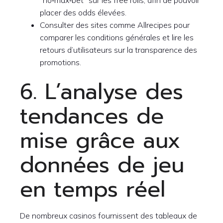
placer des odds élevées.
Consulter des sites comme Allrecipes pour
comparer les conditions générales et lire les
retours d’utilisateurs sur la transparence des
promotions.
6. L’analyse des
tendances de
mise grâce aux
données de jeu
en temps réel
De nombreux casinos fournissent des tableaux de