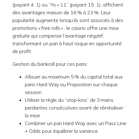
(payant 4 : 1) ou “Yo = 11” (payant 15 : 1), affichent
des avantages maison de 16 % à 23 %. Leur
popularité augmente lorsqu’ils sont associés à des
promotions « free rolls » : le casino offre une mise
gratuite qui compense l’avantage négatif,
transformant un pari à haut risque en opportunité
de profit.
Gestion du bankroll pour ces paris :
Allouer au maximum 5 % du capital total aux
paris Hard Way ou Proposition sur chaque
session.
Utiliser la règle du “stop‑loss” de 3 mains
perdantes consécutives avant de réinitialiser
la mise.
Combiner un pari Hard Way avec un Pass Line
+ Odds pour équilibrer la variance.