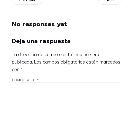
No responses yet
Deja una respuesta
Tu dirección de correo electrónico no será
publicada.
Los campos obligatorios están marcados
con
*
COMENTARIO
*