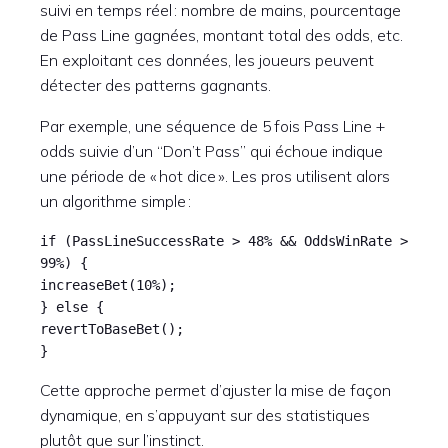
suivi en temps réel : nombre de mains, pourcentage
de Pass Line gagnées, montant total des odds, etc.
En exploitant ces données, les joueurs peuvent
détecter des patterns gagnants.
Par exemple, une séquence de 5 fois Pass Line +
odds suivie d’un “Don’t Pass” qui échoue indique
une période de « hot dice ». Les pros utilisent alors
un algorithme simple :
if (PassLineSuccessRate > 48% && OddsWinRate >
99%) {
increaseBet(10%);
} else {
revertToBaseBet();
Cette approche permet d’ajuster la mise de façon
dynamique, en s’appuyant sur des statistiques
plutôt que sur l’instinct.