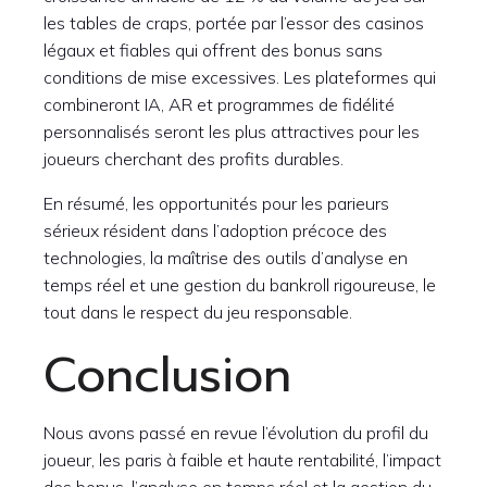
les tables de craps, portée par l’essor des casinos
légaux et fiables qui offrent des bonus sans
conditions de mise excessives. Les plateformes qui
combineront IA, AR et programmes de fidélité
personnalisés seront les plus attractives pour les
joueurs cherchant des profits durables.
En résumé, les opportunités pour les parieurs
sérieux résident dans l’adoption précoce des
technologies, la maîtrise des outils d’analyse en
temps réel et une gestion du bankroll rigoureuse, le
tout dans le respect du jeu responsable.
Conclusion
Nous avons passé en revue l’évolution du profil du
joueur, les paris à faible et haute rentabilité, l’impact