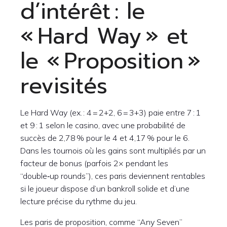
d’intérêt : le
« Hard Way » et
le « Proposition »
revisités
Le Hard Way (ex. : 4 = 2+2, 6 = 3+3) paie entre 7 : 1
et 9 : 1 selon le casino, avec une probabilité de
succès de 2,78 % pour le 4 et 4,17 % pour le 6.
Dans les tournois où les gains sont multipliés par un
facteur de bonus (parfois 2× pendant les
“double‑up rounds”), ces paris deviennent rentables
si le joueur dispose d’un bankroll solide et d’une
lecture précise du rythme du jeu.
Les paris de proposition, comme “Any Seven”