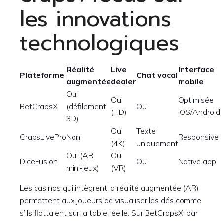
les innovations
technologiques
Réalité
Live
Interface
Plateforme
Chat vocal
augmentée
dealer
mobile
Oui
Oui
Optimisée
BetCrapsX
(défilement
Oui
(HD)
iOS/Android
3D)
Oui
Texte
CrapsLivePro
Non
Responsive
(4K)
uniquement
Oui (AR
Oui
DiceFusion
Oui
Native app
mini‑jeux)
(VR)
Les casinos qui intègrent la réalité augmentée (AR)
permettent aux joueurs de visualiser les dés comme
s’ils flottaient sur la table réelle. Sur BetCrapsX, par