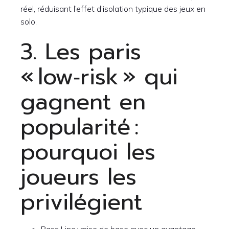
réel, réduisant l’effet d’isolation typique des jeux en
solo.
3. Les paris
« low‑risk » qui
gagnent en
popularité :
pourquoi les
joueurs les
privilégient
Pass Line : mise de base avec un avantage