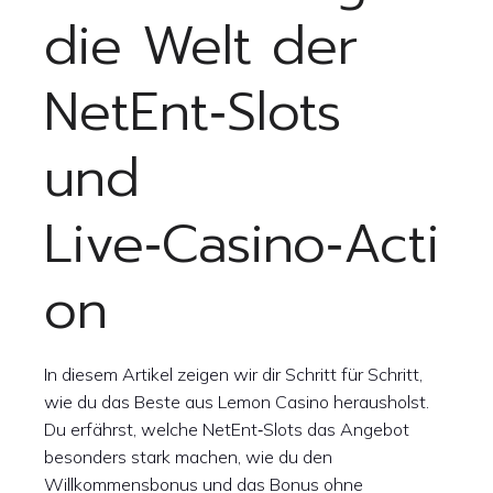
die Welt der
NetEnt‑Slots
und
Live‑Casino‑Acti
on
In diesem Artikel zeigen wir dir Schritt für Schritt,
wie du das Beste aus Lemon Casino herausholst.
Du erfährst, welche NetEnt‑Slots das Angebot
besonders stark machen, wie du den
Willkommensbonus und das Bonus ohne