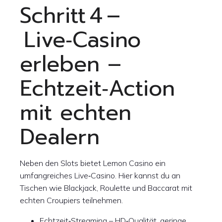
Schritt 4 –
Live‑Casino
erleben –
Echtzeit‑Action
mit echten
Dealern
Neben den Slots bietet Lemon Casino ein
umfangreiches Live‑Casino. Hier kannst du an
Tischen wie Blackjack, Roulette und Baccarat mit
echten Croupiers teilnehmen.
Echtzeit‑Streaming – HD‑Qualität, geringe