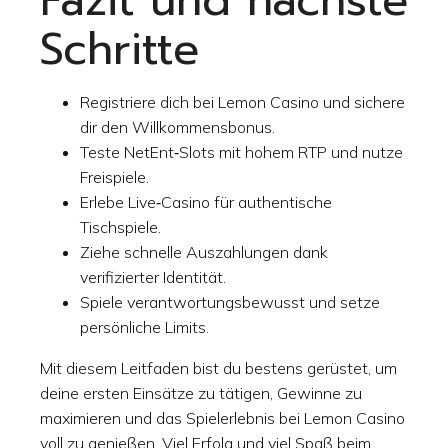
Fazit und nächste
Schritte
Registriere dich bei Lemon Casino und sichere
dir den Willkommensbonus.
Teste NetEnt‑Slots mit hohem RTP und nutze
Freispiele.
Erlebe Live‑Casino für authentische
Tischspiele.
Ziehe schnelle Auszahlungen dank
verifizierter Identität.
Spiele verantwortungsbewusst und setze
persönliche Limits.
Mit diesem Leitfaden bist du bestens gerüstet, um
deine ersten Einsätze zu tätigen, Gewinne zu
maximieren und das Spielerlebnis bei Lemon Casino
voll zu genießen. Viel Erfolg und viel Spaß beim