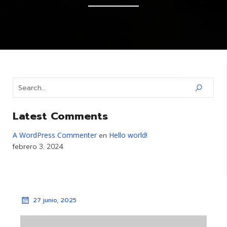
Latest Comments
A WordPress Commenter
Hello world!
en
febrero 3, 2024
27 junio, 2025