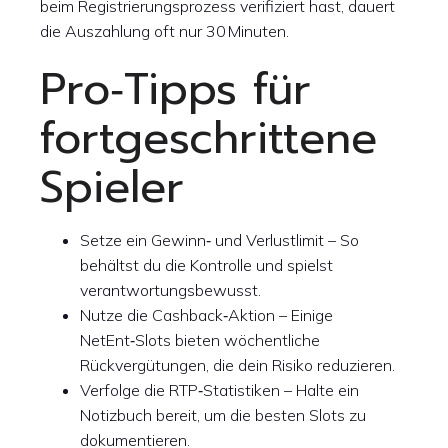
beim Registrierungsprozess verifiziert hast, dauert
die Auszahlung oft nur 30 Minuten.
Pro‑Tipps für
fortgeschrittene
Spieler
Setze ein Gewinn‑ und Verlustlimit – So
behältst du die Kontrolle und spielst
verantwortungsbewusst.
Nutze die Cashback‑Aktion – Einige
NetEnt‑Slots bieten wöchentliche
Rückvergütungen, die dein Risiko reduzieren.
Verfolge die RTP‑Statistiken – Halte ein
Notizbuch bereit, um die besten Slots zu
dokumentieren.