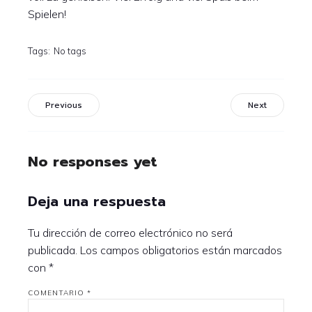
Spielen!
Tags:
No tags
Previous
Next
No responses yet
Deja una respuesta
Tu dirección de correo electrónico no será
publicada.
Los campos obligatorios están marcados
con
*
COMENTARIO
*