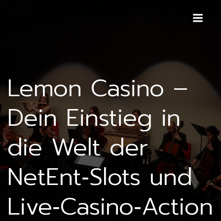
Lemon Casino –
Dein Einstieg in
die Welt der
NetEnt‑Slots und
Live‑Casino‑Action