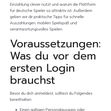
Einzahlung clever nutzt und warum die Plattform
für deutsche Spieler so attraktiv ist. Außerdem
geben wir dir praktische Tipps für schnelle
Auszahlungen, mobilen Spielspaß und
verantwortungsvolles Spielen.
Voraussetzungen:
Was du vor dem
ersten Login
brauchst
Bevor du dich anmeldest, solltest du Folgendes
bereithalten:
Einen gültigen Personalausweis oder