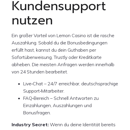
Kundensupport
nutzen
Ein großer Vorteil von Lemon Casino ist die rasche
Auszahlung. Sobald du die Bonusbedingungen
erfüllt hast, kannst du dein Guthaben per
Sofortüberweisung, Trustly oder Kreditkarte
abheben. Die meisten Anfragen werden innerhalb
von 24 Stunden bearbeitet.
Live‑Chat – 24/7 erreichbar, deutschsprachige
Support‑Mitarbeiter.
FAQ‑Bereich – Schnell Antworten zu
Einzahlungen, Auszahlungen und
Bonusfragen.
Industry Secret:
Wenn du deine Identität bereits