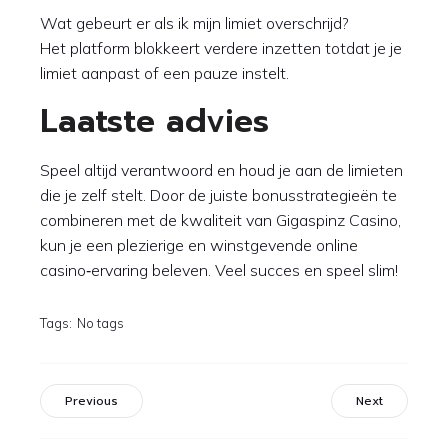
Wat gebeurt er als ik mijn limiet overschrijd?
Het platform blokkeert verdere inzetten totdat je je
limiet aanpast of een pauze instelt.
Laatste advies
Speel altijd verantwoord en houd je aan de limieten
die je zelf stelt. Door de juiste bonusstrategieën te
combineren met de kwaliteit van Gigaspinz Casino,
kun je een plezierige en winstgevende online
casino‑ervaring beleven. Veel succes en speel slim!
Tags:
No tags
Previous
Next