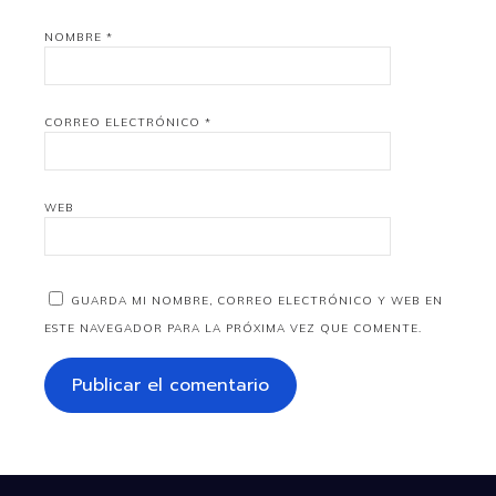
NOMBRE
*
CORREO ELECTRÓNICO
*
WEB
GUARDA MI NOMBRE, CORREO ELECTRÓNICO Y WEB EN
ESTE NAVEGADOR PARA LA PRÓXIMA VEZ QUE COMENTE.