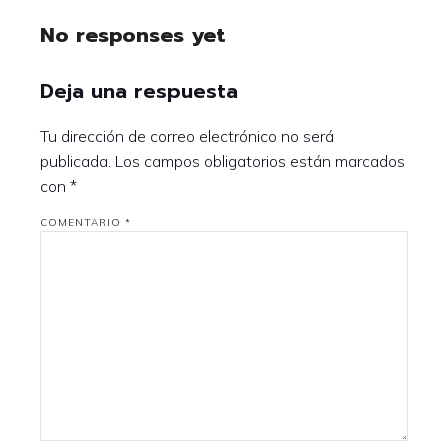
No responses yet
Deja una respuesta
Tu dirección de correo electrónico no será
publicada.
Los campos obligatorios están marcados
con
*
COMENTARIO
*