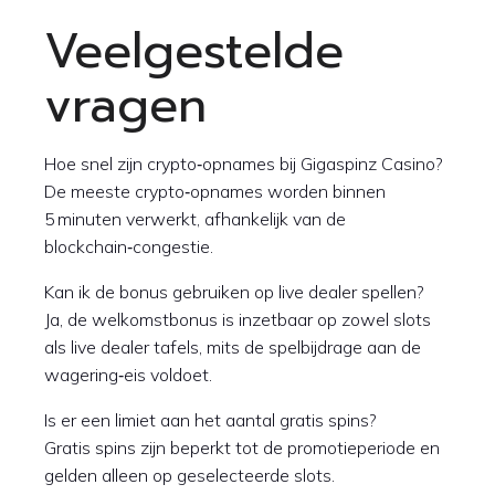
Veelgestelde
vragen
Hoe snel zijn crypto‑opnames bij Gigaspinz Casino?
De meeste crypto‑opnames worden binnen
5 minuten verwerkt, afhankelijk van de
blockchain‑congestie.
Kan ik de bonus gebruiken op live dealer spellen?
Ja, de welkomstbonus is inzetbaar op zowel slots
als live dealer tafels, mits de spelbijdrage aan de
wagering‑eis voldoet.
Is er een limiet aan het aantal gratis spins?
Gratis spins zijn beperkt tot de promotieperiode en
gelden alleen op geselecteerde slots.