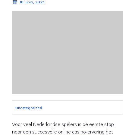
18 junio, 2025
Uncategorized
Voor veel Nederlandse spelers is de eerste stap
naar een succesvolle online casino‑ervaring het