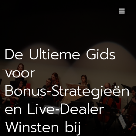
De Ultieme Gids
voor
Bonus‑Strategieën
en Live‑Dealer
Winsten bij