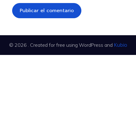
Kubio
© 2026 . Created for free using WordPress and