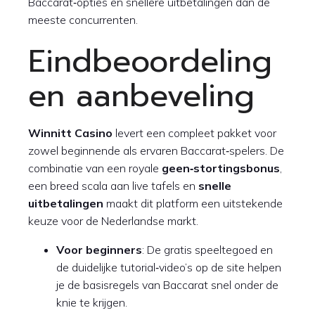
Baccarat‑opties en snellere uitbetalingen dan de
meeste concurrenten.
Eindbeoordeling
en aanbeveling
Winnitt Casino
levert een compleet pakket voor
zowel beginnende als ervaren Baccarat‑spelers. De
combinatie van een royale
geen‑stortingsbonus
,
een breed scala aan live tafels en
snelle
uitbetalingen
maakt dit platform een uitstekende
keuze voor de Nederlandse markt.
Voor beginners
: De gratis speeltegoed en
de duidelijke tutorial‑video’s op de site helpen
je de basisregels van Baccarat snel onder de
knie te krijgen.