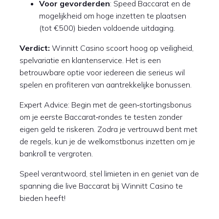
Voor gevorderden
: Speed Baccarat en de
mogelijkheid om hoge inzetten te plaatsen
(tot €500) bieden voldoende uitdaging.
Verdict:
Winnitt Casino scoort hoog op veiligheid,
spelvariatie en klantenservice. Het is een
betrouwbare optie voor iedereen die serieus wil
spelen en profiteren van aantrekkelijke bonussen.
Expert Advice: Begin met de geen‑stortingsbonus
om je eerste Baccarat‑rondes te testen zonder
eigen geld te riskeren. Zodra je vertrouwd bent met
de regels, kun je de welkomstbonus inzetten om je
bankroll te vergroten.
Speel verantwoord, stel limieten in en geniet van de
spanning die live Baccarat bij Winnitt Casino te
bieden heeft!