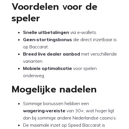
Voordelen voor de
speler
Snelle uitbetalingen
via e‑wallets.
Geen‑stortingsbonus
die direct inzetbaar is
op Baccarat.
Breed live dealer aanbod
met verschillende
varianten.
Mobiele optimalisatie
voor spelen
onderweg.
Mogelijke nadelen
Sommige bonussen hebben een
wagering‑vereiste
van 30×, wat hoger ligt
dan bij sommige andere Nederlandse casino’s.
De maximale inzet op Speed Baccarat is