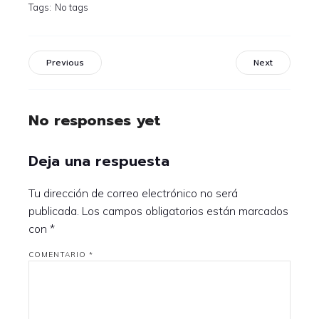
Tags:
No tags
Previous
Next
No responses yet
Deja una respuesta
Tu dirección de correo electrónico no será
publicada.
Los campos obligatorios están marcados
con
*
COMENTARIO
*