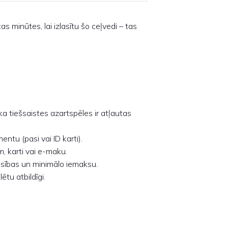
ecas minūtes, lai izlasītu šo ceļvedi – tas
ka tiešsaistes azartspēles ir atļautas
ntu (pasi vai ID karti).
, karti vai e-maku.
asības un minimālo iemaksu.
ētu atbildīgi.