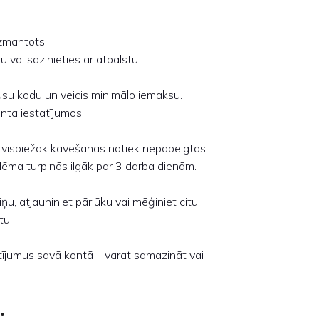
izmantots.
u vai sazinieties ar atbalstu.
nusu kodu un veicis minimālo iemaksu.
nta iestatījumos.
– visbiežāk kavēšanās notiek nepabeigtas
roblēma turpinās ilgāk par 3 darba dienām.
u, atjauniniet pārlūku vai mēģiniet citu
tu.
atījumus savā kontā – varat samazināt vai