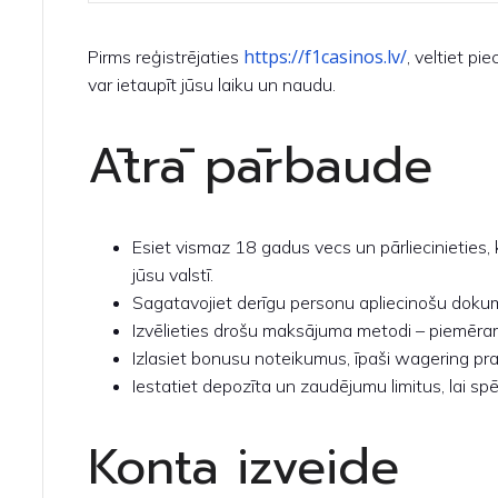
https://f1casinos.lv/
Pirms reģistrējaties
, veltiet pi
var ietaupīt jūsu laiku un naudu.
Ātrā pārbaude
Esiet vismaz 18 gadus vecs un pārliecinieties, 
jūsu valstī.
Sagatavojiet derīgu personu apliecinošu dokume
Izvēlieties drošu maksājuma metodi – piemēram
Izlasiet bonusu noteikumus, īpaši wagering pr
Iestatiet depozīta un zaudējumu limitus, lai spēl
Konta izveide