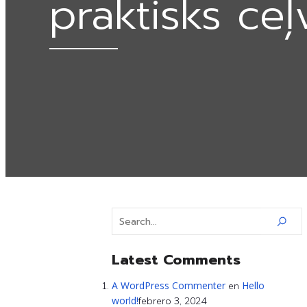
praktisks ceļ
Latest Comments
A WordPress Commenter
Hello
en
world!
febrero 3, 2024