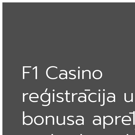
F1 Casino
reģistrācija 
bonusa aprē