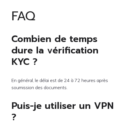
FAQ
Combien de temps
dure la vérification
KYC ?
En général, le délai est de 24 à 72 heures après
soumission des documents.
Puis-je utiliser un VPN
?