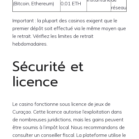
(Bitcoin, Ethereum)
0,01 ETH
réseau
Important : la plupart des casinos exigent que le
premier dépôt soit effectué via le même moyen que
le retrait. Vérifiez les limites de retrait
hebdomadaires.
Sécurité et
licence
Le casino fonctionne sous licence de jeux de
Curaçao. Cette licence autorise l’exploitation dans
de nombreuses juridictions, mais les gains peuvent
être soumis à l’impôt local. Nous recommandons de
consulter un conseiller fiscal. La plateforme utilise le