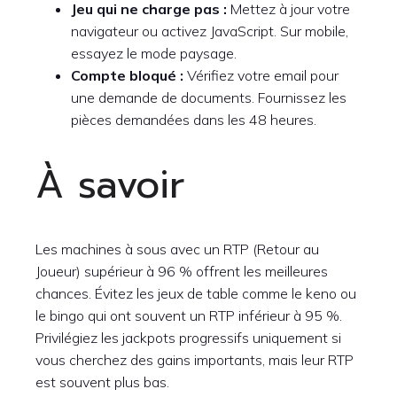
Jeu qui ne charge pas :
Mettez à jour votre
navigateur ou activez JavaScript. Sur mobile,
essayez le mode paysage.
Compte bloqué :
Vérifiez votre email pour
une demande de documents. Fournissez les
pièces demandées dans les 48 heures.
À savoir
Les machines à sous avec un RTP (Retour au
Joueur) supérieur à 96 % offrent les meilleures
chances. Évitez les jeux de table comme le keno ou
le bingo qui ont souvent un RTP inférieur à 95 %.
Privilégiez les jackpots progressifs uniquement si
vous cherchez des gains importants, mais leur RTP
est souvent plus bas.