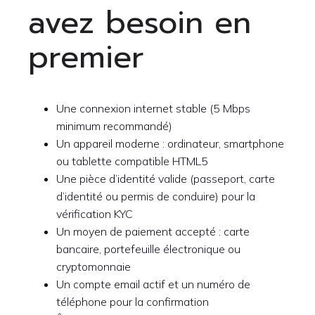
avez besoin en
premier
Une connexion internet stable (5 Mbps
minimum recommandé)
Un appareil moderne : ordinateur, smartphone
ou tablette compatible HTML5
Une pièce d’identité valide (passeport, carte
d’identité ou permis de conduire) pour la
vérification KYC
Un moyen de paiement accepté : carte
bancaire, portefeuille électronique ou
cryptomonnaie
Un compte email actif et un numéro de
téléphone pour la confirmation