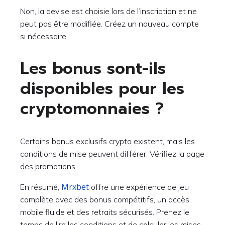
Non, la devise est choisie lors de l’inscription et ne
peut pas être modifiée. Créez un nouveau compte
si nécessaire.
Les bonus sont-ils
disponibles pour les
cryptomonnaies ?
Certains bonus exclusifs crypto existent, mais les
conditions de mise peuvent différer. Vérifiez la page
des promotions.
Mrxbet
En résumé,
offre une expérience de jeu
complète avec des bonus compétitifs, un accès
mobile fluide et des retraits sécurisés. Prenez le
temps de lire les conditions et de calculer les mises