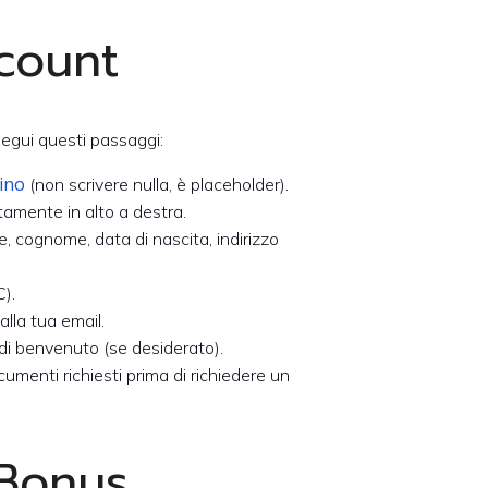
count
Segui questi passaggi:
ino
(non scrivere nulla, è placeholder).
litamente in alto a destra.
e, cognome, data di nascita, indirizzo
C).
alla tua email.
 di benvenuto (se desiderato).
cumenti richiesti prima di richiedere un
 Bonus