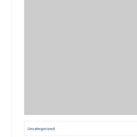
Uncategorized