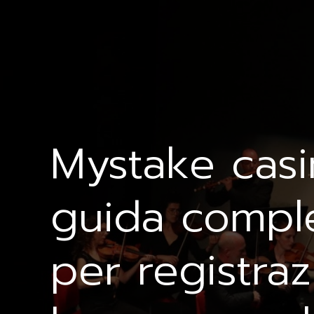
Mystake casi
guida compl
per registraz