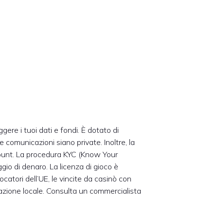
gere i tuoi dati e fondi. È dotato di
e comunicazioni siano private. Inoltre, la
ccount. La procedura KYC (Know Your
ggio di denaro. La licenza di gioco è
iocatori dell’UE, le vincite da casinò con
zione locale. Consulta un commercialista