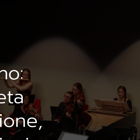
no:
eta
ione,