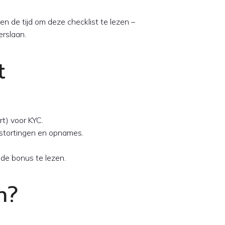
ten de tijd om deze checklist te lezen –
erslaan.
t
rt) voor KYC.
 stortingen en opnames.
de bonus te lezen.
n?