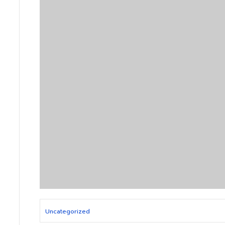
Uncategorized