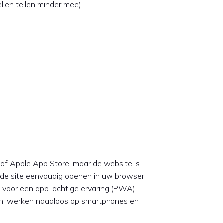
llen tellen minder mee).
 of Apple App Store, maar de website is
nt de site eenvoudig openen in uw browser
 voor een app-achtige ervaring (PWA).
ellen, werken naadloos op smartphones en