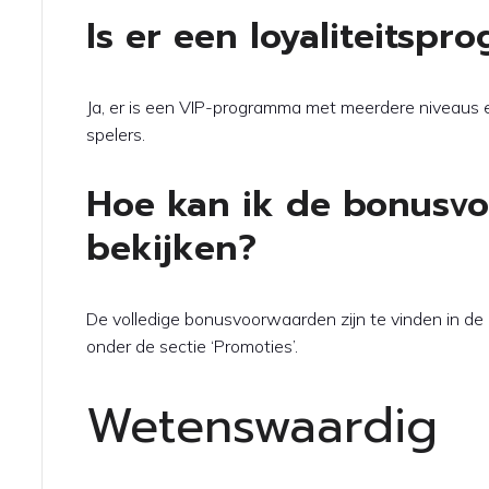
Is er een loyaliteitsp
Ja, er is een VIP-programma met meerdere niveaus 
spelers.
Hoe kan ik de bonusv
bekijken?
De volledige bonusvoorwaarden zijn te vinden in d
onder de sectie ‘Promoties’.
Wetenswaardig