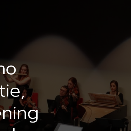
no
tie,
ning