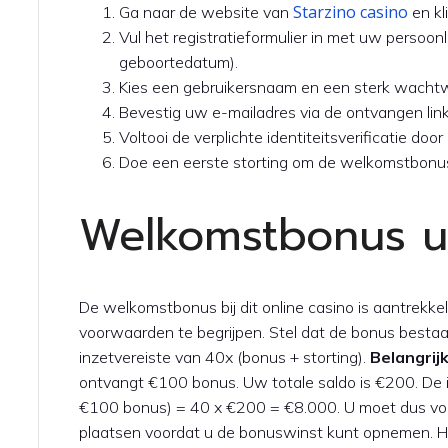
Starzino casino
Ga naar de website van
en kli
Vul het registratieformulier in met uw persoon
geboortedatum).
Kies een gebruikersnaam en een sterk wacht
Bevestig uw e-mailadres via de ontvangen link
Voltooi de verplichte identiteitsverificatie do
Doe een eerste storting om de welkomstbonus
Welkomstbonus u
De welkomstbonus bij dit online casino is aantrekkeli
voorwaarden te begrijpen. Stel dat de bonus best
inzetvereiste van 40x (bonus + storting).
Belangrijk
ontvangt €100 bonus. Uw totale saldo is €200. De i
€100 bonus) = 40 x €200 = €8.000. U moet dus 
plaatsen voordat u de bonuswinst kunt opnemen. H